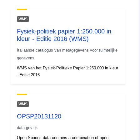
:
15 January 2025
Bijgewerkt op data.europa.eu:
30
April 2026
WMS
Fysiek-politiek papier 1:250.000 in
Ruimtelijk:
Coördinaten:
[ [ 9.172921,
kleur - Editie 2016 (WMS)
45.169558 ], [ 12.850398,
45.169558 ], [ 12.850398,
Italiaanse catalogus van metagegevens voor ruimtelijke
43.703388 ], [ 9.172921,
gegevens
43.703388 ], [ 9.172921,
WMS van het Fysiek-Politieke Papier 1:250.000 in kleur
45.169558 ] ]
- Editie 2016
Soort:
Polygon
Is conform:
Bron:
http://inspire.ec.europa.eu/id/ats/
WMS
invocable
OPSP20131120
Identificatoren:
r_emiro:2017-06-
data.gov.uk
21T152422
Open Spaces data contains a combination of open