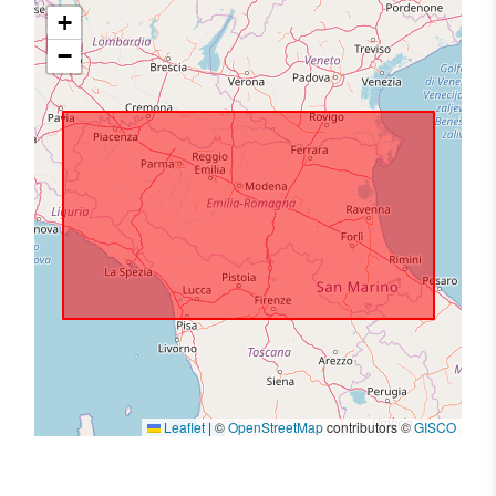
+
−
Leaflet
|
©
OpenStreetMap
contributors ©
GISCO