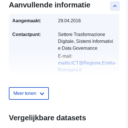
Aanvullende informatie
keyboard_arrow_up
Aangemaakt:
29.04.2016
Contactpunt:
Settore Trasformazione
Digitale, Sistemi Informativi
e Data Governance
E-mail:
mailto:ICT@Regione.Emilia-
Romagna.it
Adres:
Viale Aldo Moro, 44,
Bologna, 40127, ITA
URL:
Meer tonen
http://www.regione.emilia-
romagna.it/
Vergelijkbare datasets
Catalogusregister
Toegevoegd aan data.europa.eu: