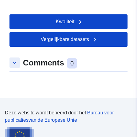
Kwaliteit
Vergelijkbare datasets
Comments
keyboard_arrow_down
0
Deze website wordt beheerd door het
Bureau voor
publicatiesvan de Europese Unie