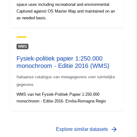
space uses including recreational and environmental.
uriRef:
http://data.europa.eu/88u/dataset/
Captured against OS Master Map and maintained on an
2017-06-21t152422
as needed basis.
Opbouwfrequenti
unknown
e:
WMS
Fysiek-politiek papier 1:250.000
monochroom - Editie 2016 (WMS)
Italiaanse catalogus van metagegevens voor ruimtelijke
gegevens
WMS van het Fysiek-Politiek Papier 1:250.000
monochroom - Editie 2016- Emilia-Romagna Regio
arrow_forward
Explore similar datasets