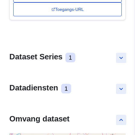
Toegangs-URL
Dataset Series
1
keyboard_arrow_down
Datadiensten
1
keyboard_arrow_down
Omvang dataset
keyboard_arrow_up