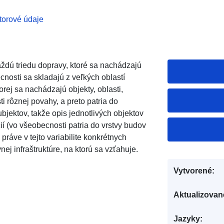
torové údaje
aždú triedu dopravy, ktoré sa nachádzajú
ecnosti sa skladajú z veľkých oblastí
torej sa nachádzajú objekty, oblasti,
sti rôznej povahy, a preto patria do
bjektov, takže opis jednotlivých objektov
í (vo všeobecnosti patria do vrstvy budov
 práve v tejto variabilite konkrétnych
nej infraštruktúre, na ktorú sa vzťahuje.
Vytvorené:
Aktualizovan
Jazyky: