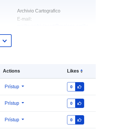
Archivio Cartografico
E-mail:
mailto:archiviocart@regione.emilia-
romagna.it
Adresa:
Viale Aldo Moro 28-30,
Bologna, 40127, ITA
Adresa URL:
https://geoportale.regione.emilia-
romagna.it/archivio-
Actions
Likes
cartografico/mapshop
Prístup
0
Pridané k údajom.europa.eu:
15 January
2025
Prístup
0
Aktualizované na základe údajov.europa.eu:
30 April 2026
Prístup
0
Súradnice:
[ [ 9.172921, 45.169558