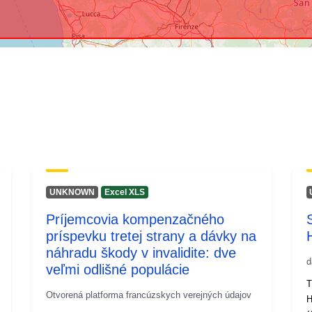
UNKNOWN
Excel XLS
Príjemcovia kompenzačného
príspevku tretej strany a dávky na
náhradu škody v invalidite: dve
d
veľmi odlišné populácie
T
Otvorená platforma francúzskych verejných údajov
Hi