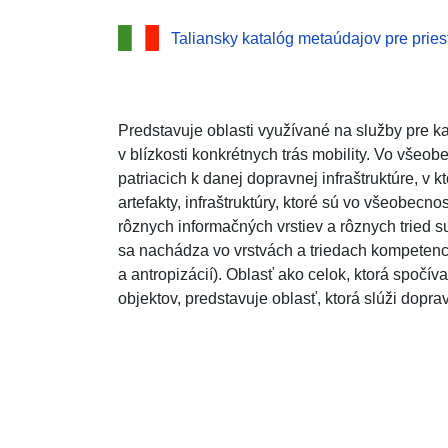
Taliansky katalóg metaúdajov pre pries
Predstavuje oblasti využívané na služby pre k
v blízkosti konkrétnych trás mobility. Vo všeob
patriacich k danej dopravnej infraštruktúre, v k
artefakty, infraštruktúry, ktoré sú vo všeobecno
rôznych informačných vrstiev a rôznych tried su
sa nachádza vo vrstvách a triedach kompetenci
a antropizácií). Oblasť ako celok, ktorá spočíva
objektov, predstavuje oblasť, ktorá slúži doprav