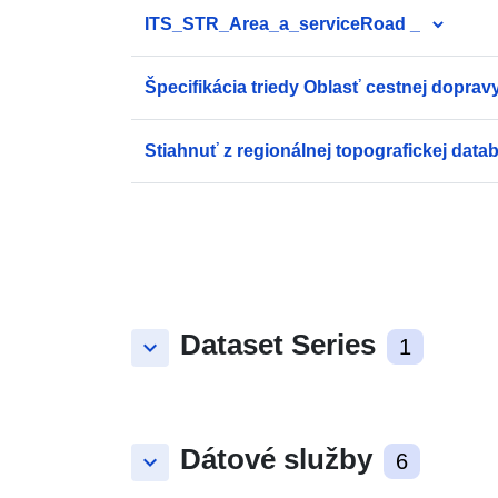
ITS_STR_Area_a_serviceRoad _
Špecifikácia triedy Oblasť cestnej doprav
Stiahnuť z regionálnej topografickej data
Dataset Series
keyboard_arrow_down
1
Dátové služby
keyboard_arrow_down
6