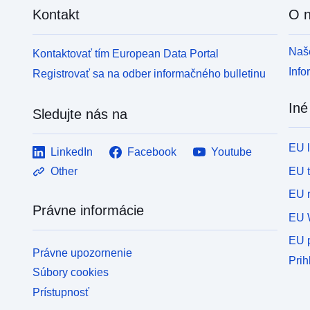
Kontakt
O 
Naše
Kontaktovať tím European Data Portal
Info
Registrovať sa na odber informačného bulletinu
Iné
Sledujte nás na
EU 
LinkedIn
Facebook
Youtube
EU 
Other
EU r
Právne informácie
EU 
EU p
Právne upozornenie
Prih
Súbory cookies
Prístupnosť