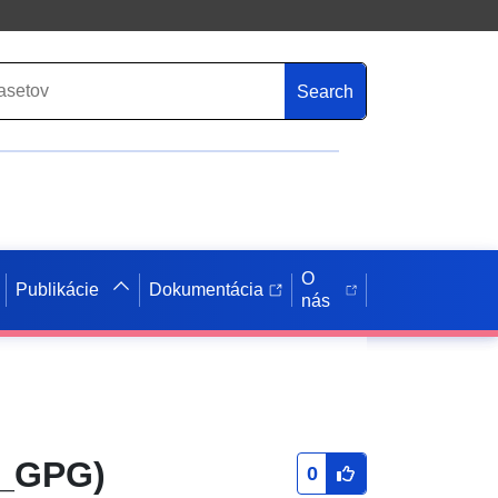
Search
O
Publikácie
Dokumentácia
nás
R_GPG)
0