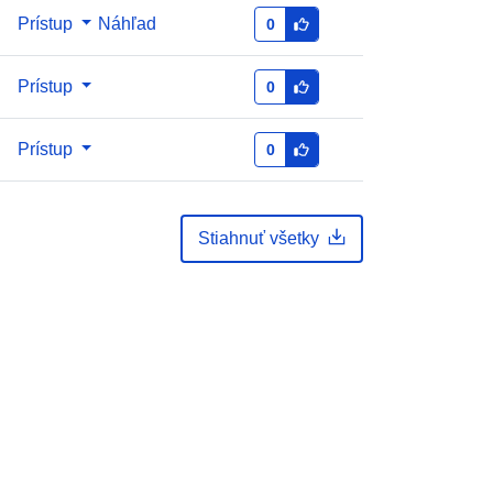
Prístup
], [ 12.850398, 45.169558 ], [
Náhľad
0
12.850398, 43.703388 ], [ 9.172921,
43.703388 ], [ 9.172921, 45.169558 ]
Prístup
0
]
Typ:
Polygon
Prístup
0
La fonte primaria per l'acquisizione
degli oggetti è costituita dal DB
Stiahnuť všetky
dell...
:
r_emiro:DBTR:ITS_STR_GPG
http://data.europa.eu/88u/dataset/r_e
miro-2017-11-24t124754
unknown
: