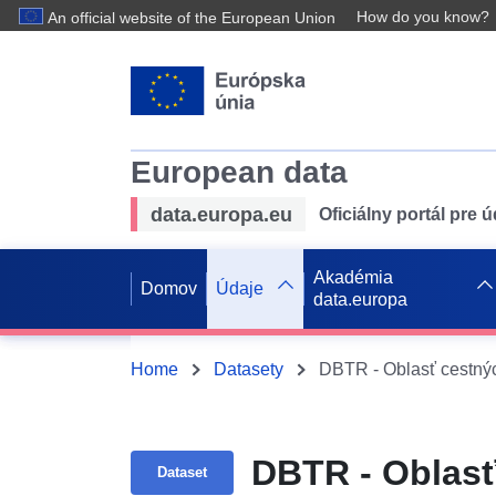
How do you know?
An official website of the European Union
European data
data.europa.eu
Oficiálny portál pre 
Akadémia
Domov
Údaje
data.europa
Home
Datasety
DBTR - Oblasť cestný
DBTR - Oblasť
Dataset