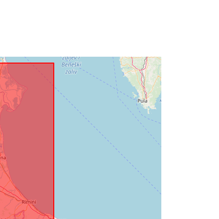
tie:
01 January 2002
 -
01 January 2025