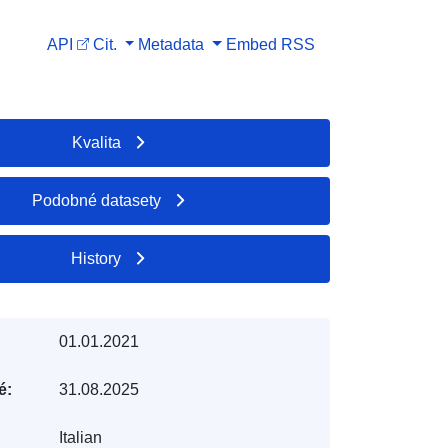
API
Cit.
Metadata
Embed
RSS
Kvalita
Podobné datasety
History
01.01.2021
é:
31.08.2025
Italian