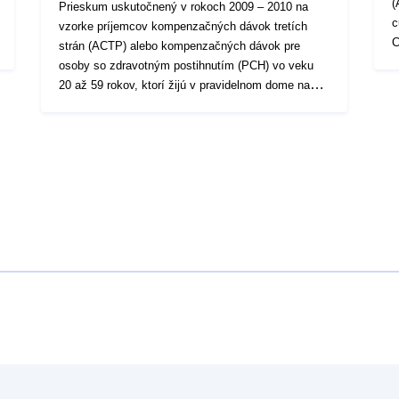
(
Prieskum uskutočnený v rokoch 2009 – 2010 na
curre
vzorke príjemcov kompenzačných dávok tretích
C
strán (ACTP) alebo kompenzačných dávok pre
u
osoby so zdravotným postihnutím (PCH) vo veku
maint
20 až 59 rokov, ktorí žijú v pravidelnom dome na
th
temetropolitnom území. Cieľom štúdie je poskytnúť
c
portrét príjemcov s cieľom lepšie pochopiť tieto
includes
populácie a pochopiť dôvody výberu oboch dávok,
da
ak je to možné.Vzorka zahŕňala celkovo 8 333
S
príjemcov, rozložených medzi 18
07
departmentmi.Osvetlenie je čiastočné v rozsahu, v
this 
akom príjemcovia s bydliskom v inštitúciách neboli
bo
spochybnení.
we
w