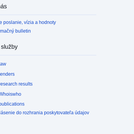
nás
 poslanie, vízia a hodnoty
rmačný bulletin
 služby
law
tenders
esearch results
Whoiswho
ublications
lásenie do rozhrania poskytovateľa údajov