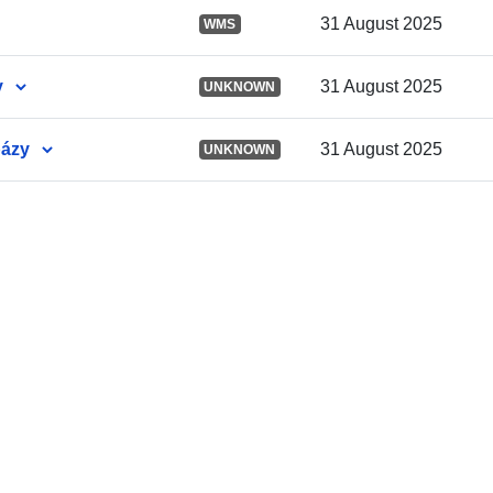
31 August 2025
pokrytie:
WMS
y
31 August 2025
UNKNOWN
bázy
31 August 2025
UNKNOWN
Pôvod:
Identifikátory
uriRef:
Časová
pravidelnosť