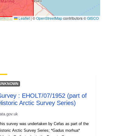
Leaflet
|
©
OpenStreetMap
contributors ©
GISCO
UNKNOWN
Survey : EHOLT/07/1952 (part of
Historic Arctic Survey Series)
ata.gov.uk
his survey was undertaken by Cefas as part of the
storic Arctic Survey Series; *Gadus morhua*