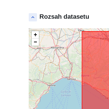
Rozsah datasetu
keyboard_arrow_up
+
−