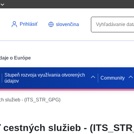
Prihlásiť
slovenčina
údaje o Európe
Stupeň rozvoja využívania otvorených
Community
údajov
ch služieb - (ITS_STR_GPG)
 cestných služieb - (ITS_ST