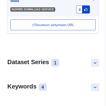
lataa
-
INSPIRE DOWNLOAD SERVICE
0
Sivustoon siirtymisen URL
Dataset Series
1
keyboard_arrow_down
Keywords
4
keyboard_arrow_down