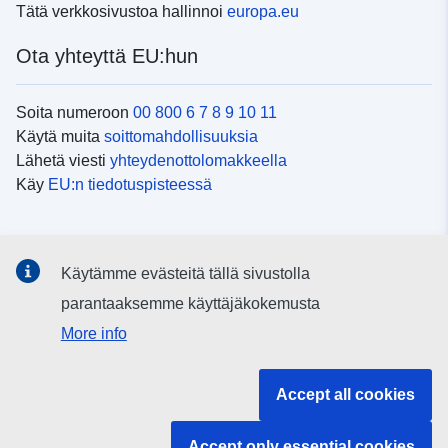
Tätä verkkosivustoa hallinnoi
europa.eu
Ota yhteyttä EU:hun
Soita numeroon
00 800 6 7 8 9 10 11
Käytä muita
soittomahdollisuuksia
Lähetä viesti
yhteydenottolomakkeella
Käy
EU:n tiedotuspisteessä
Sosiaalinen media
Käytämme evästeitä tällä sivustolla
EU
sosiaalisessa mediassa
parantaaksemme käyttäjäkokemusta
More info
EU:n toimielimet ja muut elimet
Accept all cookies
Haku EU:n toimielimistä ja elimistä
Accept only essential cookies