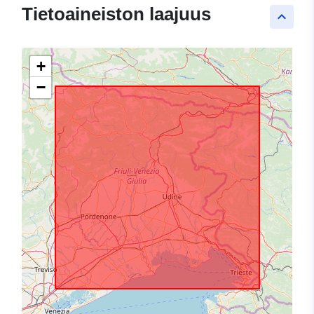
Tietoaineiston laajuus
keyboard_arrow_up
+
−