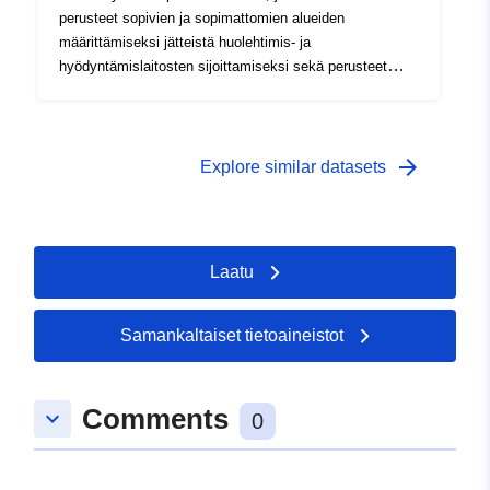
perusteet sopivien ja sopimattomien alueiden
määrittämiseksi jätteistä huolehtimis- ja
hyödyntämislaitosten sijoittamiseksi sekä perusteet
sopivien huolehtimispaikkojen tai -laitosten
yksilöimiseksi.
arrow_forward
Explore similar datasets
Laatu
Samankaltaiset tietoaineistot
Comments
keyboard_arrow_down
0