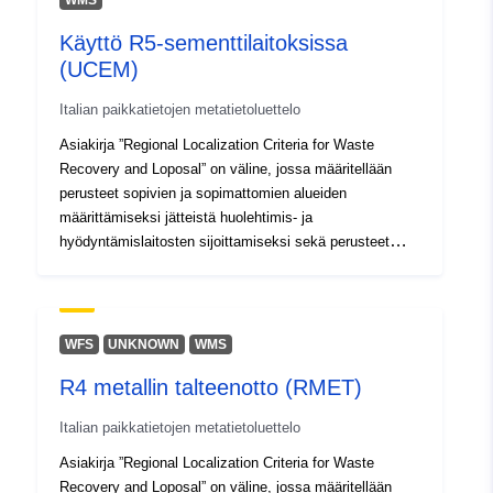
WMS
Käyttö R5-sementtilaitoksissa
(UCEM)
Italian paikkatietojen metatietoluettelo
Asiakirja ”Regional Localization Criteria for Waste
Recovery and Loposal” on väline, jossa määritellään
perusteet sopivien ja sopimattomien alueiden
määrittämiseksi jätteistä huolehtimis- ja
hyödyntämislaitosten sijoittamiseksi sekä perusteet
sopivien huolehtimispaikkojen tai -laitosten
yksilöimiseksi.
WFS
UNKNOWN
WMS
R4 metallin talteenotto (RMET)
Italian paikkatietojen metatietoluettelo
Asiakirja ”Regional Localization Criteria for Waste
Recovery and Loposal” on väline, jossa määritellään