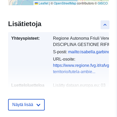
Leaflet
|
©
OpenStreetMap
contributors ©
GISCO
Lisätietoja
keyboard_arrow_up
Yhteyspisteet:
Regione Autonoma Friuli Venezia 
DISCIPLINA GESTIONE RIFIU...
S-posti:
mailto:isabella.garbino@re
URL-osoite:
https://www.regione.fvg.it/rafvg/
territorio/tutela-ambie...
Luetteloluetteloa
Lisätty dataan.europa.eu:
03
koskeva rekisteri:
December 2021
Päivitetty data.europa.eu:
10
Näytä lisää
March 2026