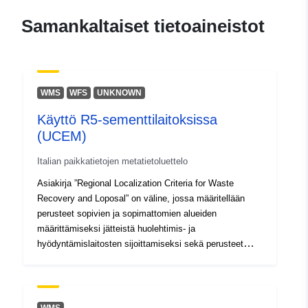
Alueellinen:
Koordinaatit:
[ [ 12.32, 46.66
], [ 13.92, 46.66 ], [ 13.92,
Samankaltaiset tietoaineistot
45.56 ], [ 12.32, 45.56 ], [
12.32, 46.66 ] ]
Tyyppi:
Polygon
WMS
WFS
UNKNOWN
Tunnisteet:
r_friuve:m10762-cc-i11136
Käyttö R5-sementtilaitoksissa
(UCEM)
uriRef:
http://data.europa.eu/88u/dataset/r
m10762-cc-i11136
Italian paikkatietojen metatietoluettelo
Asiakirja ”Regional Localization Criteria for Waste
Recovery and Loposal” on väline, jossa määritellään
perusteet sopivien ja sopimattomien alueiden
määrittämiseksi jätteistä huolehtimis- ja
hyödyntämislaitosten sijoittamiseksi sekä perusteet
sopivien huolehtimispaikkojen tai -laitosten
yksilöimiseksi.