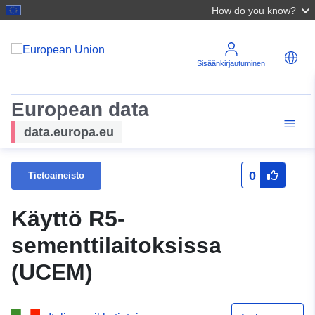
How do you know?
Sisäänkirjautuminen
European data
data.europa.eu
0
Tietoaineisto
Käyttö R5-
sementtilaitoksissa
(UCEM)