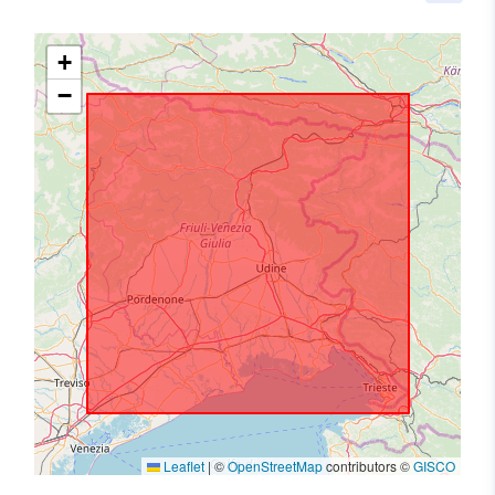
+
−
Leaflet
|
©
OpenStreetMap
contributors ©
GISCO