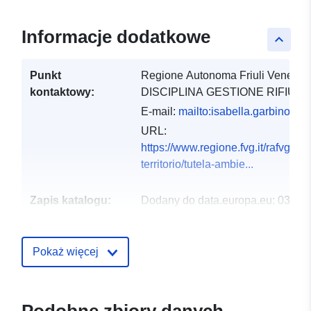
Informacje dodatkowe
keyboard_arrow_up
Punkt
Regione Autonoma Friuli Venezia 
kontaktowy:
DISCIPLINA GESTIONE RIFIU...
E-mail:
mailto:isabella.garbino@reg
URL:
https://www.regione.fvg.it/rafvg/
territorio/tutela-ambie...
Zapis katalogu:
Dodany do data.europa.eu:
03
December 2021
Zaktualizowano dane.europa.eu:
Pokaż więcej
10 March 2026
Przestrzenne:
Współrzędne:
[ [ 12.32,
46.66 ], [ 13.92, 46.66 ], [