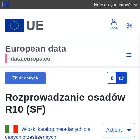
How do you know?
Login
European data
data.europa.eu
0
Zbiór danych
Rozprowadzanie osadów
R10 (SF)
Włoski katalog metadanych dla
Actions
danych przestrzennych