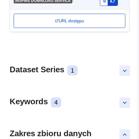
-
INSPIRE DOWNLOAD SERVICE
0
URL dostępu
Dataset Series
1
keyboard_arrow_down
Keywords
4
keyboard_arrow_down
Zakres zbioru danych
keyboard_arrow_up