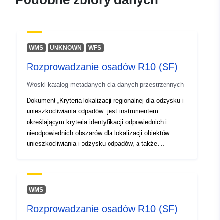
Podobne zbiory danych
13.92, 45.56 ], [ 12.32, 45.56
], [ 12.32, 46.66 ] ]
Typ:
Polygon
WMS
UNKNOWN
WFS
Identyfikatory:
r_friuve:m10762-cc-i11165
Rozprowadzanie osadów R10 (SF)
uriRef:
http://data.europa.eu/88u/dataset/r
Włoski katalog metadanych dla danych przestrzennych
m10762-cc-i11165
Dokument „Kryteria lokalizacji regionalnej dla odzysku i
unieszkodliwiania odpadów” jest instrumentem
określającym kryteria identyfikacji odpowiednich i
nieodpowiednich obszarów dla lokalizacji obiektów
unieszkodliwiania i odzysku odpadów, a także
określenie kryteriów identyfikacji odpowiednich miejsc
lub instalacji do unieszkodliwiania.
WMS
Rozprowadzanie osadów R10 (SF)