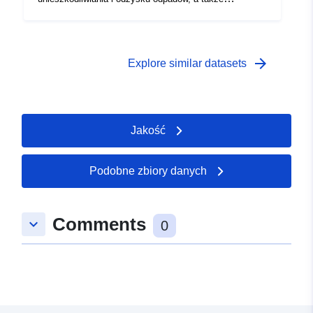
określenie kryteriów identyfikacji odpowiednich miejsc
lub instalacji do unieszkodliwiania.
arrow_forward
Explore similar datasets
Jakość
Podobne zbiory danych
Comments
keyboard_arrow_down
0