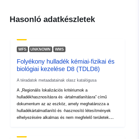
Térbeli:
Koordináták:
[ [ 12.32, 46.66
], [ 13.92, 46.66 ], [ 13.92,
Hasonló adatkészletek
45.56 ], [ 12.32, 45.56 ], [
12.32, 46.66 ] ]
Típus:
Polygon
WFS
UNKNOWN
WMS
Azonosítók:
r_friuve:m10762-cc-i11196
Folyékony hulladék kémiai-fizikai és
biológiai kezelése D8 (TDLD8)
uriRef:
http://data.europa.eu/88u/dataset/r
m10762-cc-i11196
A téradatok metaadatainak olasz katalógusa
A „Regionális lokalizációs kritériumok a
hulladékhasznosításra és -ártalmatlanításra” című
dokumentum az az eszköz, amely meghatározza a
hulladékártalmatlanító és -hasznosító létesítmények
elhelyezésére alkalmas és nem megfelelő területek
azonosításának kritériumait, valamint az
ártalmatlanításra alkalmas telephelyek vagy
létesítmények azonosításának kritériumait.