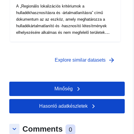
A „Regionális lokalizációs kritériumok a
hulladékhasznosításra és -ártalmatlanításra” című
dokumentum az az eszköz, amely meghatározza a
hulladékártalmatlanító és -hasznosító létesítmények
elhelyezésére alkalmas és nem megfelelő területek
azonosításának kritériumait, valamint az
ártalmatlanításra alkalmas telephelyek vagy
létesítmények azonosításának kritériumait.
arrow_forward
Explore similar datasets
Minőség
Hasonló adatkészletek
Comments
keyboard_arrow_down
0