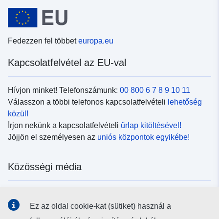
Fedezzen fel többet
europa.eu
Kapcsolatfelvétel az EU-val
Hívjon minket! Telefonszámunk:
00 800 6 7 8 9 10 11
Válasszon a többi telefonos kapcsolatfelvételi
lehetőség
közül!
Írjon nekünk a kapcsolatfelvételi
űrlap kitöltésével!
Jöjjön el személyesen az
uniós központok egyikébe!
Közösségi média
Kövesse az EU
közösségi oldalait!
Ez az oldal cookie-kat (sütiket) használ a