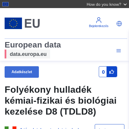
How do you know?
Bejelentkezés
European data
data.europa.eu
0
Adatkészlet
Folyékony hulladék
kémiai-fizikai és biológiai
kezelése D8 (TDLD8)