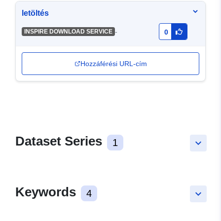
letöltés
-
INSPIRE DOWNLOAD SERVICE
0
Hozzáférési URL-cím
Dataset Series
1
keyboard_arrow_down
Keywords
4
keyboard_arrow_down