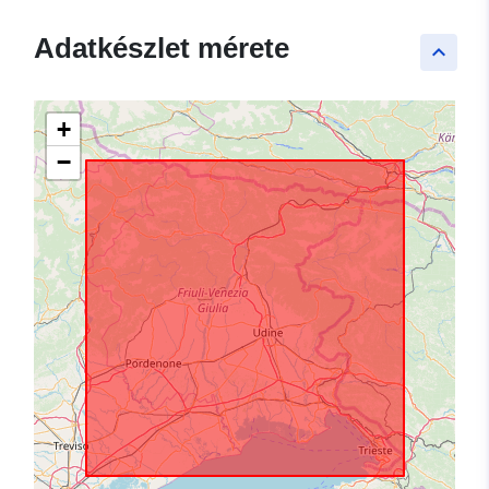
Adatkészlet mérete
keyboard_arrow_up
+
−