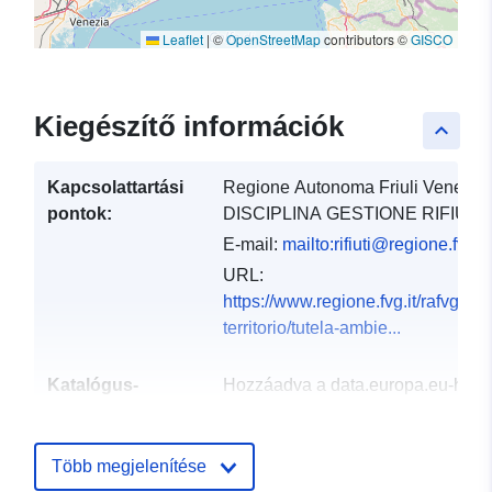
Leaflet
|
©
OpenStreetMap
contributors ©
GISCO
Kiegészítő információk
keyboard_arrow_up
Kapcsolattartási
Regione Autonoma Friuli Venezia 
pontok:
DISCIPLINA GESTIONE RIFIU...
E-mail:
mailto:rifiuti@regione.fvg.it
URL:
https://www.regione.fvg.it/rafvg/
territorio/tutela-ambie...
Katalógus-
Hozzáadva a data.europa.eu-hoz:
nyilvántartás:
03 December 2021
Frissítve: data.europa.eu:
10
Több megjelenítése
March 2026