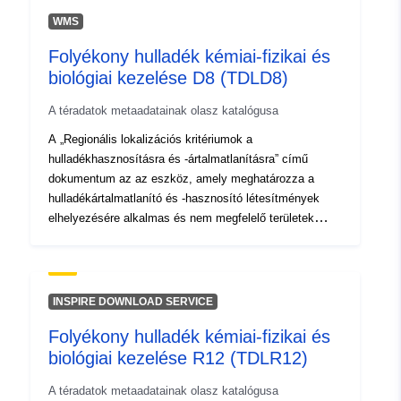
WMS
Folyékony hulladék kémiai-fizikai és
biológiai kezelése D8 (TDLD8)
A téradatok metaadatainak olasz katalógusa
A „Regionális lokalizációs kritériumok a
hulladékhasznosításra és -ártalmatlanításra” című
dokumentum az az eszköz, amely meghatározza a
hulladékártalmatlanító és -hasznosító létesítmények
elhelyezésére alkalmas és nem megfelelő területek
azonosításának kritériumait, valamint az
ártalmatlanításra alkalmas telephelyek vagy
létesítmények azonosításának kritériumait.
INSPIRE DOWNLOAD SERVICE
Folyékony hulladék kémiai-fizikai és
biológiai kezelése R12 (TDLR12)
A téradatok metaadatainak olasz katalógusa