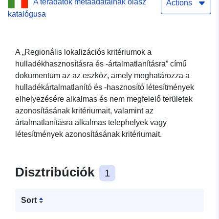
A téradatok metaadatainak olasz
Actions
katalógusa
A „Regionális lokalizációs kritériumok a
hulladékhasznosításra és -ártalmatlanításra” című
dokumentum az az eszköz, amely meghatározza a
hulladékártalmatlanító és -hasznosító létesítmények
elhelyezésére alkalmas és nem megfelelő területek
azonosításának kritériumait, valamint az
ártalmatlanításra alkalmas telephelyek vagy
létesítmények azonosításának kritériumait.
Disztribúciók
1
Sort