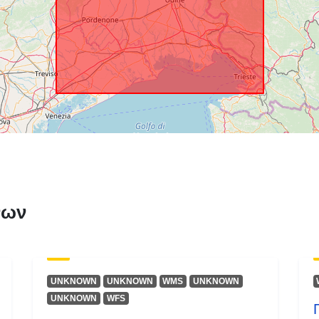
νων
UNKNOWN
UNKNOWN
WMS
UNKNOWN
UNKNOWN
WFS