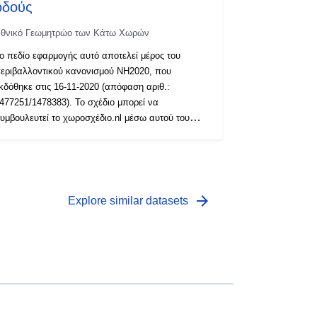
οδούς
θνικό Γεωμητρώο των Κάτω Χωρών
ο πεδίο εφαρμογής αυτό αποτελεί μέρος του
εριβαλλοντικού κανονισμού NH2020, που
κδόθηκε στις 16-11-2020 (απόφαση αριθ.:
477251/1478383). Το σχέδιο μπορεί να
υμβουλευτεί το χωροσχέδιο.nl μέσω αυτού του
υνδέσμου: περισσότερες πληροφορίες σχετικά με
υτό το πεδίο εφαρμογής μπορείτε να βρείτε
το(στα) άρθρο(-α): 4,80 έως 4.83, 6.65 έως 6.69
arrow_forward
Explore similar datasets