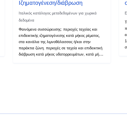
Ιζηματογένεση/διάβρωση
Ιταλικός κατάλογος μεταδεδομένων για χωρικά
Ε
δεδομένα
Τ
π
Φαινόμενα συσσώρευσης: περιοχές ταχείας και
ε
επιδεικτικής ιζηματογένεσης κατά μήκος ρέματος,
1
στα κανάλια της λιμνοθάλασσας ή/και στην
σ
παράκτια ζώνη. περιοχές σε ταχεία και επιδεικτική
σ
διάβρωση κατά μήκος υδατορρευμάτων, κατά μήκος
α
της λιμνοθάλασσας ή τεχνητά κανάλια των
σ
χαμηλών πεδιάδων της παράκτιας ζώνης.