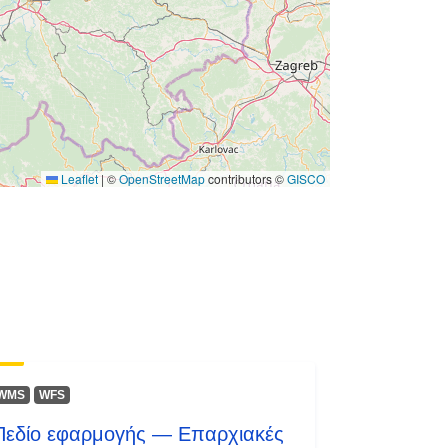
Leaflet
|
©
OpenStreetMap
contributors ©
GISCO
WMS
WFS
Πεδίο εφαρμογής — Επαρχιακές