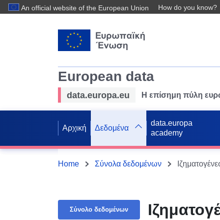
How do you know?
An official website of the European Union
European data
data.europa.eu
Η επίσημη πύλη ευ
data.europa
Αρχική
Δεδομένα
academy
Home
Σύνολα δεδομένων
Ιζηματογέν
Ιζηματογ
Σύνολο δεδομένων