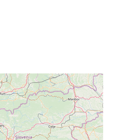
iuve-m3964-cc-i9537