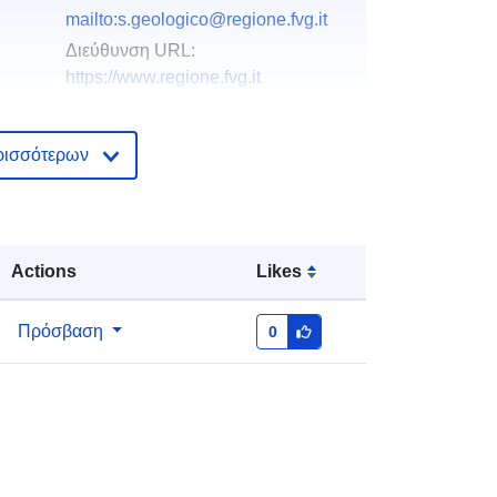
mailto:s.geologico@regione.fvg.it
Διεύθυνση URL:
https://www.regione.fvg.it
Προστίθεται στο data.europa.eu:
03
ρισσότερων
December 2021
Επικαιροποιήθηκε στα data.europa.eu:
10 March 2026
Actions
Likes
Συντεταγμένες:
[ [ 12.32, 46.66 ], [
13.92, 46.66 ], [ 13.92, 45.56 ], [
12.32, 45.56 ], [ 12.32, 46.66 ] ]
Πρόσβαση
0
Τύπος:
Polygon
κά:
r_friuve:m3964-cc-i9537
http://data.europa.eu/88u/dataset/r_fr