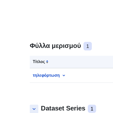
Φύλλα μερισμού
1
Τίτλος
τηλεφόρτωση
Dataset Series
keyboard_arrow_down
1