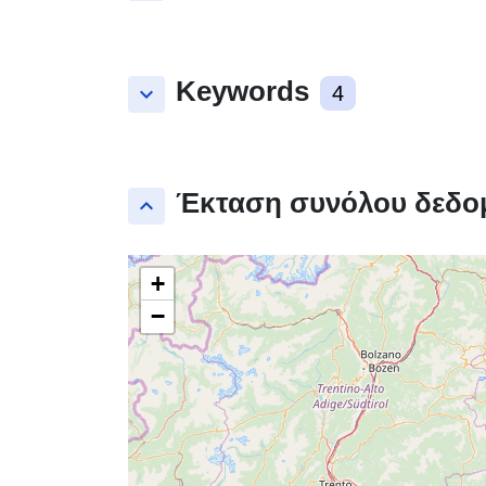
Keywords
keyboard_arrow_down
4
Έκταση συνόλου δεδο
keyboard_arrow_up
+
−