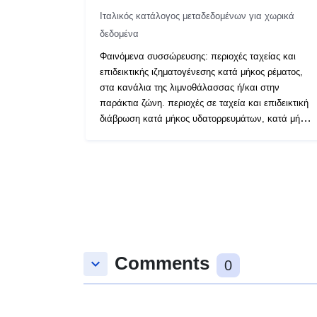
Ιταλικός κατάλογος μεταδεδομένων για χωρικά
δεδομένα
Φαινόμενα συσσώρευσης: περιοχές ταχείας και
επιδεικτικής ιζηματογένεσης κατά μήκος ρέματος,
στα κανάλια της λιμνοθάλασσας ή/και στην
παράκτια ζώνη. περιοχές σε ταχεία και επιδεικτική
διάβρωση κατά μήκος υδατορρευμάτων, κατά μήκος
της λιμνοθάλασσας ή τεχνητά κανάλια των
χαμηλών πεδιάδων της παράκτιας ζώνης.
Comments
keyboard_arrow_down
0