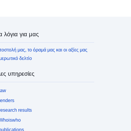
α λόγια για μας
οστολή μας, το όραμά μας και οι αξίες μας
ερωτικό δελτίο
ες υπηρεσίες
law
tenders
esearch results
Whoiswho
ublications