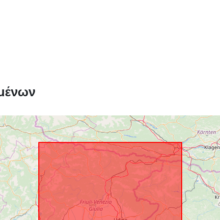
μένων