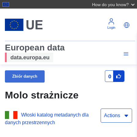
How do you know?
Login
European data
data.europa.eu
0
Zbiór danych
Molo strażnicze
Włoski katalog metadanych dla
Actions
danych przestrzennych