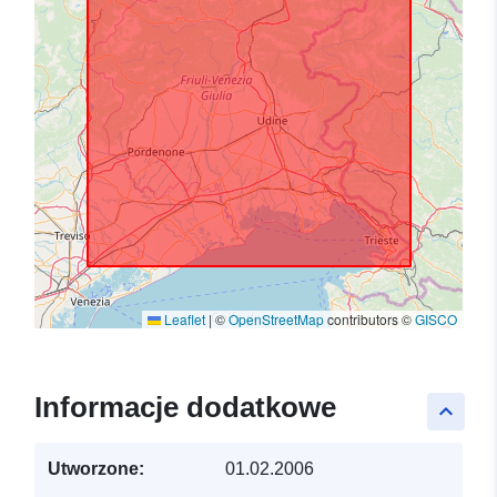
Leaflet
|
©
OpenStreetMap
contributors ©
GISCO
Informacje dodatkowe
keyboard_arrow_up
Utworzone:
01.02.2006