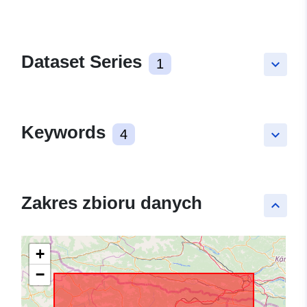
Dataset Series
1
keyboard_arrow_down
Keywords
4
keyboard_arrow_down
Zakres zbioru danych
keyboard_arrow_up
+
−