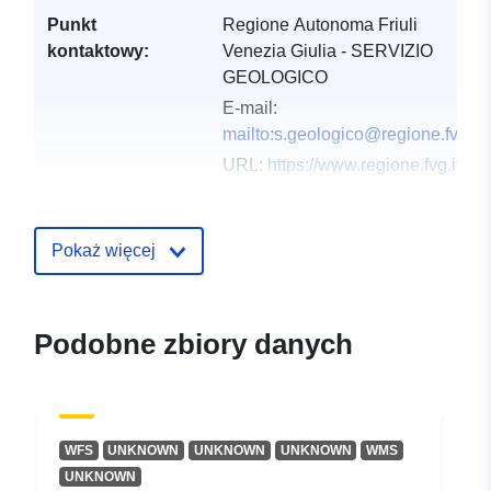
Punkt
Regione Autonoma Friuli
kontaktowy:
Venezia Giulia - SERVIZIO
GEOLOGICO
E-mail:
mailto:s.geologico@regione.fvg.it
URL:
https://www.regione.fvg.it
Zapis katalogu:
Dodany do data.europa.eu:
03
December 2021
Pokaż więcej
Zaktualizowano dane.europa.eu:
10 March 2026
Podobne zbiory danych
Przestrzenne:
Współrzędne:
[ [ 12.32,
46.66 ], [ 13.92, 46.66 ], [
13.92, 45.56 ], [ 12.32, 45.56
], [ 12.32, 46.66 ] ]
WFS
UNKNOWN
UNKNOWN
UNKNOWN
WMS
Typ:
Polygon
UNKNOWN