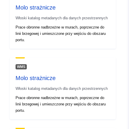
Molo strażnicze
Identyfikatory:
r_friuve:m3968-cc-i9541
Włoski katalog metadanych dla danych przestrzennych
uriRef:
http://data.europa.eu/88u/dataset/r
Prace obronne nadbrzeżne w murach, poprzeczne do
m3968-cc-i9541
linii brzegowej i umieszczone przy wejściu do obszaru
portu.
WMS
Molo strażnicze
Włoski katalog metadanych dla danych przestrzennych
Prace obronne nadbrzeżne w murach, poprzeczne do
linii brzegowej i umieszczone przy wejściu do obszaru
portu.