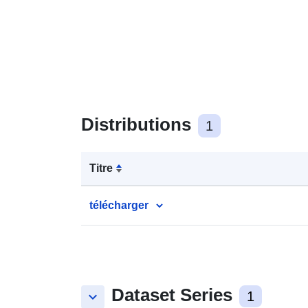
Distributions
1
Titre
télécharger
Dataset Series
keyboard_arrow_down
1