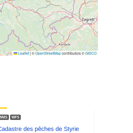
Leaflet
|
©
OpenStreetMap
contributors ©
GISCO
WMS
WFS
Cadastre des pêches de Styrie