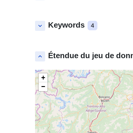
Keywords
keyboard_arrow_down
4
Étendue du jeu de don
keyboard_arrow_up
+
−