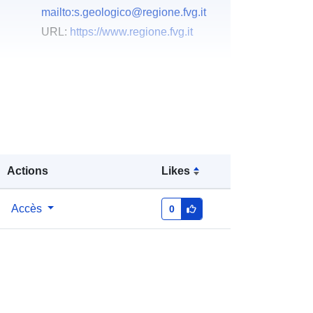
mailto:s.geologico@regione.fvg.it
URL:
https://www.regione.fvg.it
u du
Ajoutée à data.europa.eu:
03
December 2021
Mise à jour sur data.europa.eu:
10
March 2026
Coordonnées:
[ [ 12.32, 46.66 ], [
Actions
Likes
13.92, 46.66 ], [ 13.92, 45.56 ], [
12.32, 45.56 ], [ 12.32, 46.66 ] ]
Accès
0
Type:
Polygon
s:
r_friuve:m3975-cc-i9548
http://data.europa.eu/88u/dataset/r_fr
iuve-m3975-cc-i9548