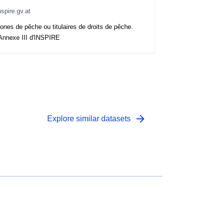
nspire.gv.at
ones de pêche ou titulaires de droits de pêche.
Annexe III d'INSPIRE
arrow_forward
Explore similar datasets