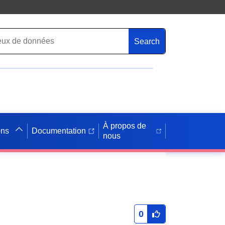
Search
À propos de
ons
Documentation
nous
0