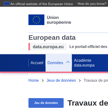
How do you know?
An official website of the European Union
European data
data.europa.eu
Le portail officiel 
Académie
Accueil
Données
data.europa
Home
Jeux de données
Travaux de pro
Travaux de
Jeu de données