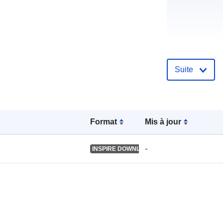
Compte rend
catalogue:
Suite
spatial:
Format
Mis à jour
-
INSPIRE DOWNLOAD SERVICE
Identificateur
uriRef: