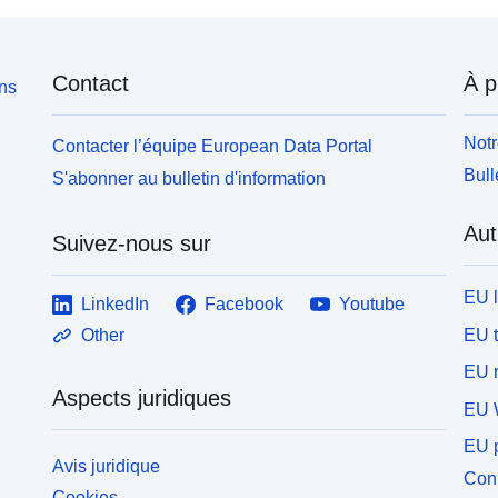
Contact
À p
ons
Notr
Contacter l’équipe European Data Portal
Bull
S'abonner au bulletin d'information
Aut
Suivez-nous sur
EU 
LinkedIn
Facebook
Youtube
EU 
Other
EU r
Aspects juridiques
EU 
EU p
Avis juridique
Conn
Cookies