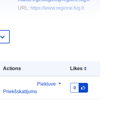
URL:
https://www.regione.fvg.it
Pievienots data.europa.eu:
03
December 2021
Jaunākā informācija par Data.europa.eu:
10 March 2026
Koordinātes:
[ [ 12.32, 46.66 ], [
Actions
Likes
ta:
13.92, 46.66 ], [ 13.92, 45.56 ], [
12.32, 45.56 ], [ 12.32, 46.66 ] ]
Piekļuve
Tips:
Polygon
0
Priekšskatījums
r_friuve:m4001-cc-i9509
http://data.europa.eu/88u/dataset/r_fr
iuve-m4001-cc-i9509