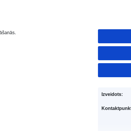
rāšanās.
Izveidots:
Kontaktpunkt