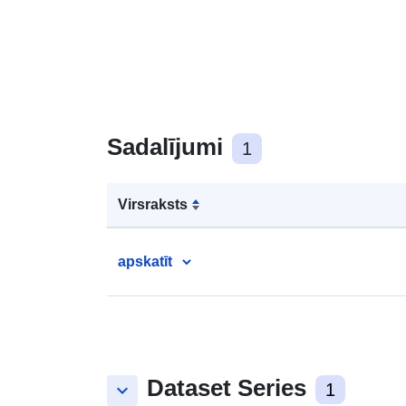
Sadalījumi
1
Virsraksts
apskatīt
Dataset Series
keyboard_arrow_down
1