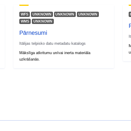
WFS
UNKNOWN
UNKNOWN
UNKNOWN
WMS
UNKNOWN
Pārnesumi
I
Itālijas telpisko datu metadatu katalogs
M
u
Mākslīga atkritumu un/vai inerta materiāla
uzkrāšanās.