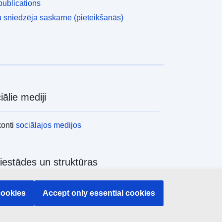
ublications
 sniedzēja saskarne (pieteikšanās)
iālie mediji
konti
sociālajos medijos
iestādes un struktūras
ēt visas ES iestādes un struktūras
cookies
Accept only essential cookies