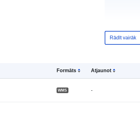
Kataloga
ieraksts:
Rādīt vairāk
Ģeogrāfiskā
Formāts
Atjaunot
atrašanās vie
-
WMS
Identifikatori:
uriRef: