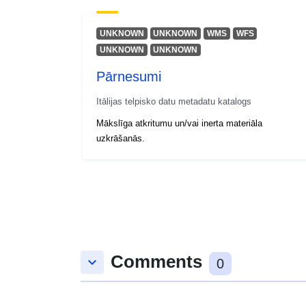
UNKNOWN
UNKNOWN
WMS
WFS
UNKNOWN
UNKNOWN
Pārnesumi
Itālijas telpisko datu metadatu katalogs
Mākslīga atkritumu un/vai inerta materiāla
uzkrāšanās.
Comments
keyboard_arrow_down
0