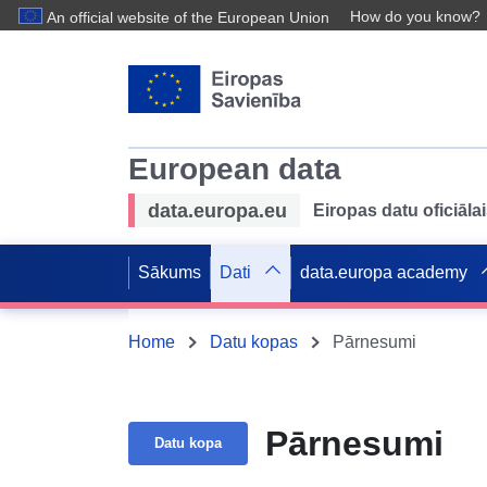
How do you know?
An official website of the European Union
European data
data.europa.eu
Eiropas datu oficiālai
Sākums
Dati
data.europa academy
Home
Datu kopas
Pārnesumi
Pārnesumi
Datu kopa