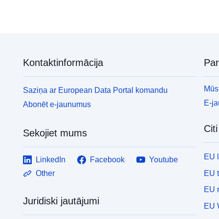
Kontaktinformācija
Pa
Mūsu
Saziņa ar European Data Portal komandu
E-j
Abonēt e-jaunumus
Cit
Sekojiet mums
EU 
LinkedIn
Facebook
Youtube
EU 
Other
EU r
Juridiski jautājumi
EU 