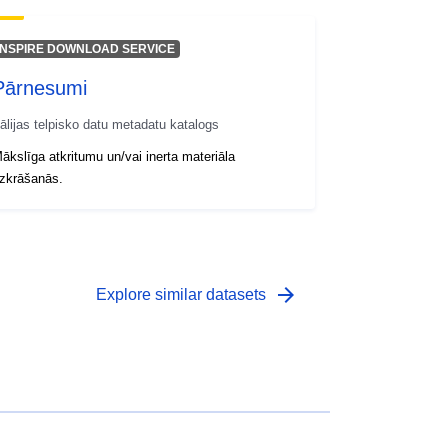
INSPIRE DOWNLOAD SERVICE
Pārnesumi
tālijas telpisko datu metadatu katalogs
ākslīga atkritumu un/vai inerta materiāla
zkrāšanās.
arrow_forward
Explore similar datasets