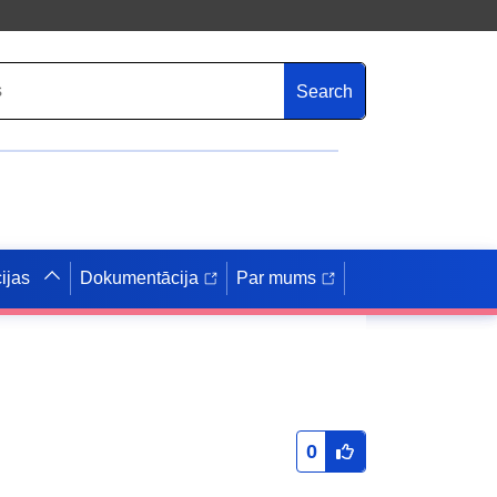
Search
ijas
Dokumentācija
Par mums
0