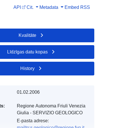
API
Cit.
Metadata
Embed
RSS
Kvalitāte
Līdzīgas datu kopas
History
01.02.2006
s:
Regione Autonoma Friuli Venezia
Giulia - SERVIZIO GEOLOGICO
E-pasta adrese:
mailto:s.geologico@regione.fvg.it