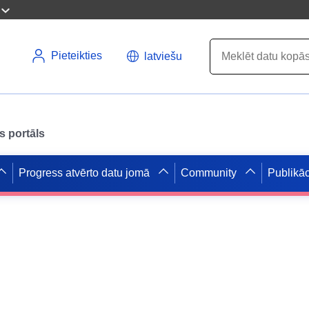
Pieteikties
latviešu
s portāls
Progress atvērto datu jomā
Community
Publikāc