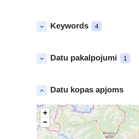
Keywords
keyboard_arrow_down
4
Datu pakalpojumi
keyboard_arrow_down
1
Datu kopas apjoms
keyboard_arrow_up
+
−