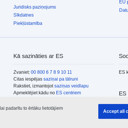
EU p
Juridisks paziņojums
Datu
Sīkdatnes
Piekļūstamība
Kā sazināties ar ES
Soc
Zvaniet:
00 800 6 7 8 9 10 11
ES 
Citas iespējas
saziņai pa tālruni
Rakstiet, izmantojot
saziņas veidlapu
Apmeklējiet kādu no
ES centriem
ES 
i padarītu to ērtāku lietotājiem
Mekl
Accept all 