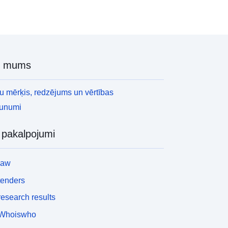
r mums
 mērķis, redzējums un vērtības
aunumi
i pakalpojumi
law
tenders
esearch results
Whoiswho