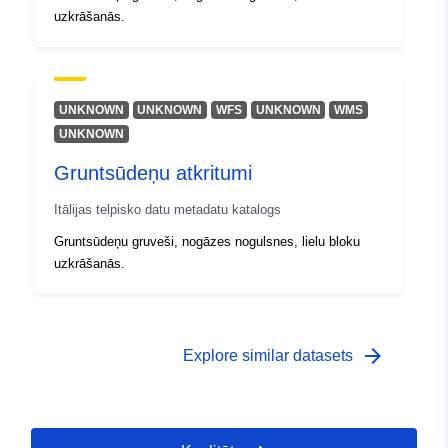
uzkrāšanās.
UNKNOWN
UNKNOWN
WFS
UNKNOWN
WMS
UNKNOWN
Gruntsūdeņu atkritumi
Itālijas telpisko datu metadatu katalogs
Gruntsūdeņu gruveši, nogāzes nogulsnes, lielu bloku
uzkrāšanās.
arrow_forward
Explore similar datasets