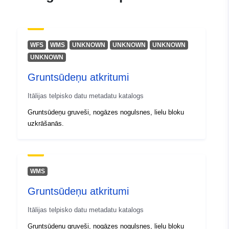
Ģeogrāfiskā
Koordinātes:
[ [ 12.32, 46.66
atrašanās vieta:
], [ 13.92, 46.66 ], [ 13.92,
45.56 ], [ 12.32, 45.56 ], [
12.32, 46.66 ] ]
WFS
WMS
UNKNOWN
UNKNOWN
UNKNOWN
Tips:
Polygon
UNKNOWN
Gruntsūdeņu atkritumi
Identifikatori:
r_friuve:m4004-cc-i9317
Itālijas telpisko datu metadatu katalogs
uriRef:
http://data.europa.eu/88u/dataset/r
Gruntsūdeņu gruveši, nogāzes nogulsnes, lielu bloku
m4004-cc-i9317
uzkrāšanās.
WMS
Gruntsūdeņu atkritumi
Itālijas telpisko datu metadatu katalogs
Gruntsūdeņu gruveši, nogāzes nogulsnes, lielu bloku