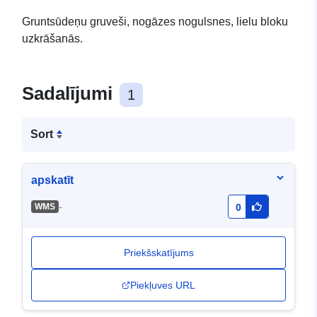
Gruntsūdeņu gruveši, nogāzes nogulsnes, lielu bloku
uzkrāšanās.
Sadalījumi
1
Sort
apskatīt
-
WMS
0
Priekšskatījums
Piekļuves URL