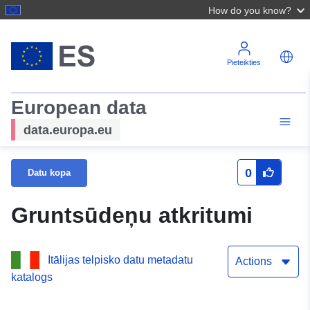
How do you know?
Pieteikties
European data
data.europa.eu
0
Datu kopa
Gruntsūdeņu atkritumi
Itālijas telpisko datu metadatu
Actions
katalogs