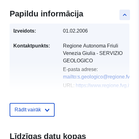
Papildu informācija
keyboard_arrow_up
Izveidots:
01.02.2006
Kontaktpunkts:
Regione Autonoma Friuli
Venezia Giulia - SERVIZIO
GEOLOGICO
E-pasta adrese:
mailto:s.geologico@regione.fvg.it
URL:
https://www.regione.fvg.it
Kataloga
Pievienots data.europa.eu:
03
ieraksts:
December 2021
Rādīt vairāk
Jaunākā informācija par Data.euro
10 March 2026
Līdzīgas datu kopas