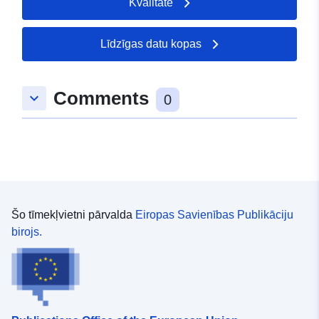
Kvalitāte
Līdzīgas datu kopas
Comments
keyboard_arrow_down
0
Šo tīmekļvietni pārvalda
Eiropas Savienības Publikāciju
birojs.