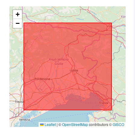
+
−
Leaflet
|
©
OpenStreetMap
contributors ©
GISCO