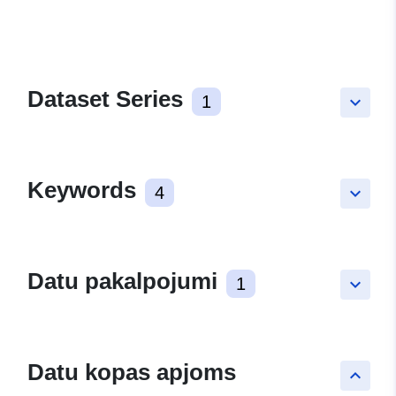
Dataset Series
1
keyboard_arrow_down
Keywords
4
keyboard_arrow_down
Datu pakalpojumi
1
keyboard_arrow_down
Datu kopas apjoms
keyboard_arrow_up