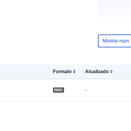
Registo do
catálogo:
Mostrar mais
Espacial:
Formato
Atualizado
-
WMS
Identificador
uriRef: