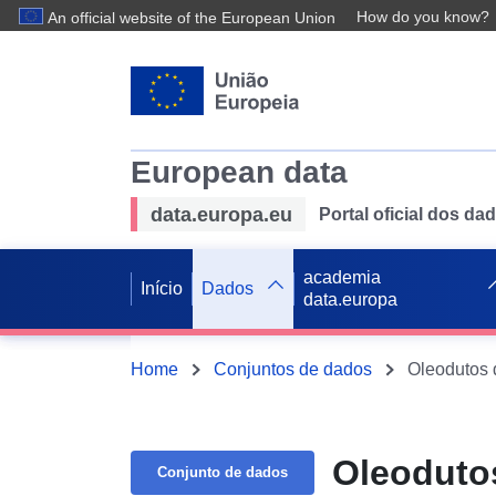
How do you know?
An official website of the European Union
European data
data.europa.eu
Portal oficial dos d
academia
Início
Dados
data.europa
Home
Conjuntos de dados
Oleodutos 
Oleodutos
Conjunto de dados