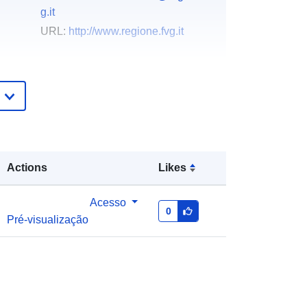
g.it
URL:
http://www.regione.fvg.it
Acrescentado à data.europa.eu:
03
December 2021
Atualizado em data.europa.eu:
10
March 2026
Coordenadas:
[ [ 12.32, 46.66 ], [
Actions
Likes
13.92, 46.66 ], [ 13.92, 45.56 ], [
12.32, 45.56 ], [ 12.32, 46.66 ] ]
Acesso
Tipo:
Polygon
0
Pré-visualização
es:
r_friuve:m4141-cc-i9671
http://data.europa.eu/88u/dataset/r_fr
iuve-m4141-cc-i9671