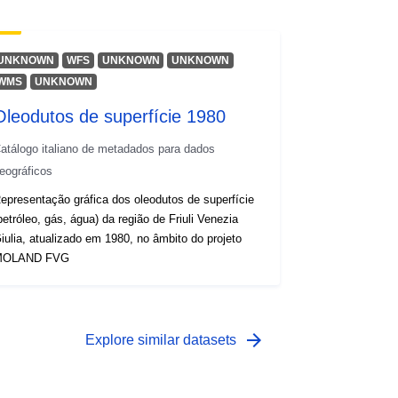
UNKNOWN
WFS
UNKNOWN
UNKNOWN
WMS
UNKNOWN
Oleodutos de superfície 1980
atálogo italiano de metadados para dados
eográficos
epresentação gráfica dos oleodutos de superfície
petróleo, gás, água) da região de Friuli Venezia
iulia, atualizado em 1980, no âmbito do projeto
MOLAND FVG
arrow_forward
Explore similar datasets