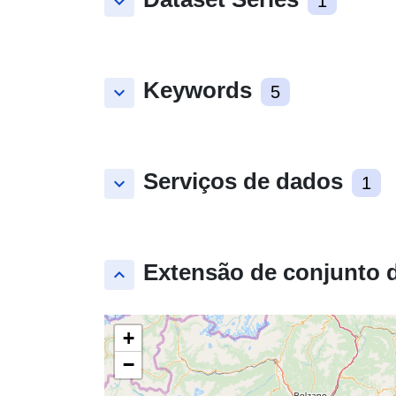
keyboard_arrow_down
1
Keywords
keyboard_arrow_down
5
Serviços de dados
keyboard_arrow_down
1
Extensão de conjunto 
keyboard_arrow_up
+
−