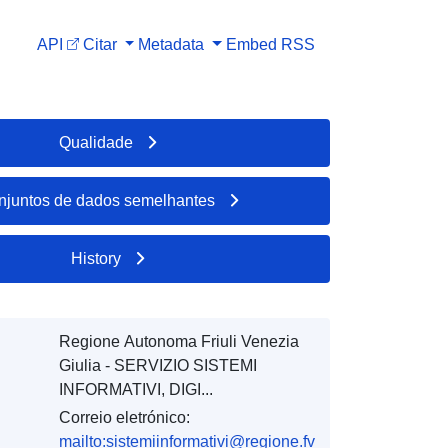
API
Citar
Metadata
Embed
RSS
Qualidade
njuntos de dados semelhantes
History
Regione Autonoma Friuli Venezia
Giulia - SERVIZIO SISTEMI
INFORMATIVI, DIGI...
Correio eletrónico:
mailto:sistemiinformativi@regione.fv