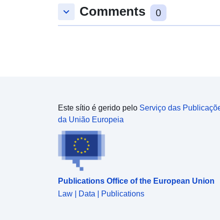
Comments
keyboard_arrow_down
0
Este sítio é gerido pelo
Serviço das Publicaçõ
da União Europeia
Publications Office of the European Union
Law | Data | Publications