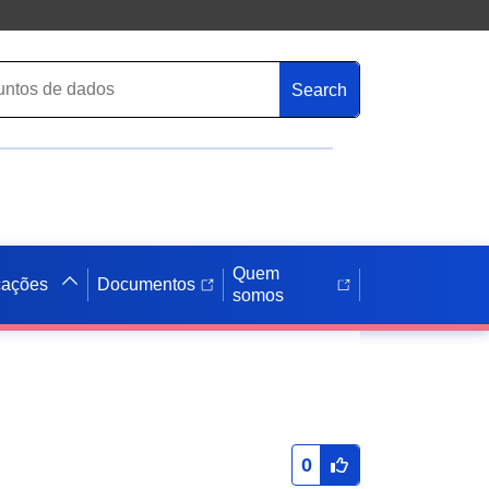
Search
Quem
cações
Documentos
somos
0