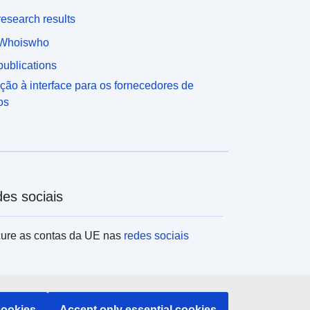
esearch results
Whoiswho
ublications
ção à interface para os fornecedores de
os
es sociais
ure as contas da UE nas
redes sociais
tituições e organismos da UE
cookies
Accept only essential cookies