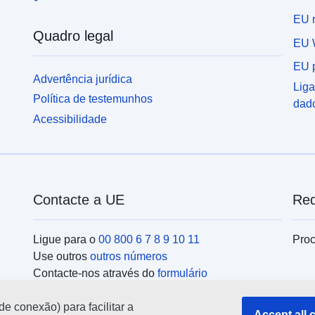
EU r
Quadro legal
EU 
EU p
Advertência jurídica
Liga
Política de testemunhos
dad
Acessibilidade
Contacte a UE
Red
Ligue para o
00 800 6 7 8 9 10 11
Proc
Use outros
outros números
Contacte-nos através do
formulário
Encontre-se connosco num dos
centros da UE
Ins
de conexão) para facilitar a
Accept all 