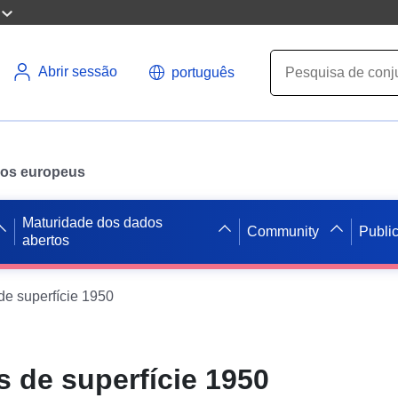
Abrir sessão
português
ados europeus
Maturidade dos dados
Community
Publi
abertos
de superfície 1950
 de superfície 1950