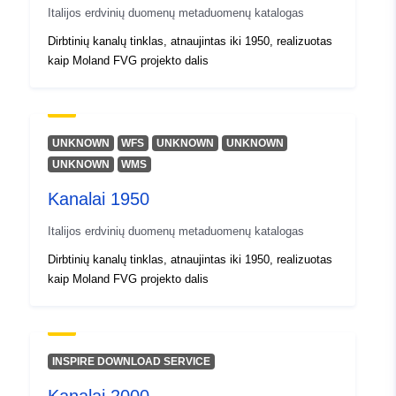
uriRef:
http://data.europa.eu/88u/dataset/r
Italijos erdvinių duomenų metaduomenų katalogas
m4181-cc-i9603
Dirbtinių kanalų tinklas, atnaujintas iki 1950, realizuotas
kaip Moland FVG projekto dalis
UNKNOWN
WFS
UNKNOWN
UNKNOWN
UNKNOWN
WMS
Kanalai 1950
Italijos erdvinių duomenų metaduomenų katalogas
Dirbtinių kanalų tinklas, atnaujintas iki 1950, realizuotas
kaip Moland FVG projekto dalis
INSPIRE DOWNLOAD SERVICE