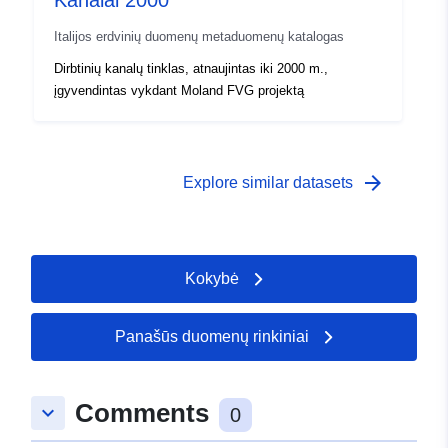
Kanalai 2000
Italijos erdvinių duomenų metaduomenų katalogas
Dirbtinių kanalų tinklas, atnaujintas iki 2000 m.,
įgyvendintas vykdant Moland FVG projektą
arrow_forward
Explore similar datasets
Kokybė
Panašūs duomenų rinkiniai
Comments
keyboard_arrow_down
0