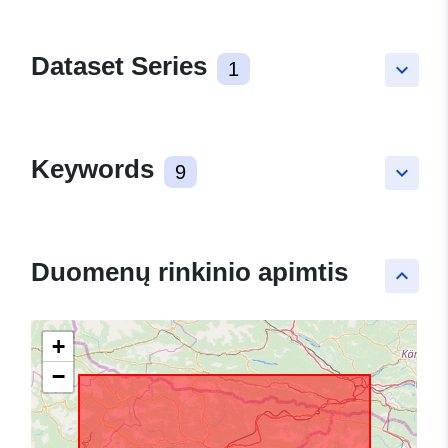
Dataset Series
1
keyboard_arrow_down
Keywords
9
keyboard_arrow_down
Duomenų rinkinio apimtis
keyboard_arrow_up
+
−