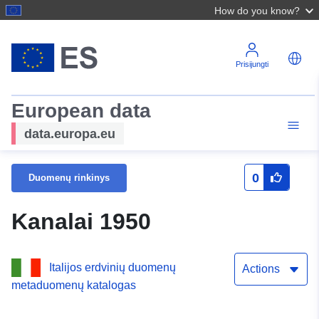
How do you know?
Prisijungti
European data
data.europa.eu
0
Duomenų rinkinys
Kanalai 1950
Italijos erdvinių duomenų
Actions
metaduomenų katalogas