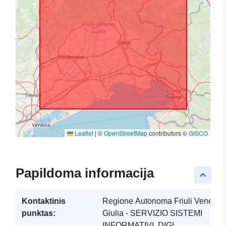
Leaflet
|
©
OpenStreetMap
contributors ©
GISCO
Papildoma informacija
keyboard_arrow_up
Kontaktinis
Regione Autonoma Friuli Venezia
punktas:
Giulia - SERVIZIO SISTEMI
INFORMATIVI, DIGI...