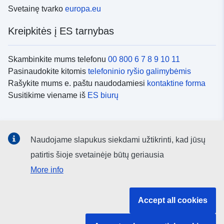
Svetainę tvarko
europa.eu
Kreipkitės į ES tarnybas
Skambinkite mums telefonu
00 800 6 7 8 9 10 11
Pasinaudokite kitomis
telefoninio ryšio galimybėmis
Rašykite mums e. paštu naudodamiesi
kontaktine forma
Susitikime viename iš
ES biurų
Socialiniai tinklai
Naudojame slapukus siekdami užtikrinti, kad jūsų
ES
socialinių tinklų kanalai
patirtis šioje svetainėje būtų geriausia
More info
ES institucijos ir įstaigos
Accept all cookies
ES institucijų ir įstaigų paieška