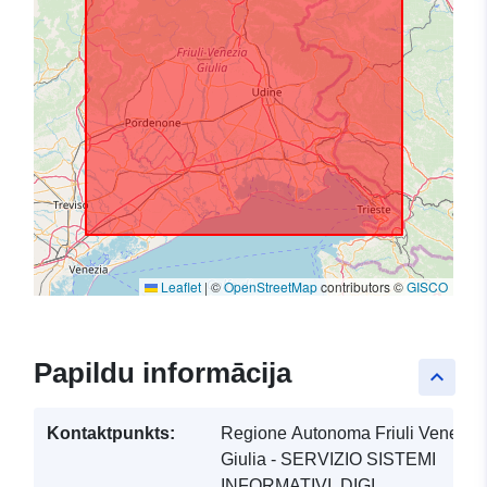
Leaflet
|
©
OpenStreetMap
contributors ©
GISCO
Papildu informācija
keyboard_arrow_up
Kontaktpunkts:
Regione Autonoma Friuli Venezia
Giulia - SERVIZIO SISTEMI
INFORMATIVI, DIGI...