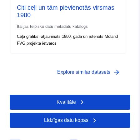
Citi ceļi un tām pievienotās virsmas
1980
Itālijas telpisko datu metadatu katalogs
Ceļa grafiks, atjaunināts 1980. gadā un īstenots Moland
FVG projekta ietvaros
arrow_forward
Explore similar datasets
Kvalitāte
Līdzīgas datu kopas