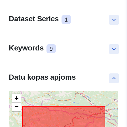
Dataset Series
1
keyboard_arrow_down
Keywords
9
keyboard_arrow_down
Datu kopas apjoms
keyboard_arrow_up
+
−