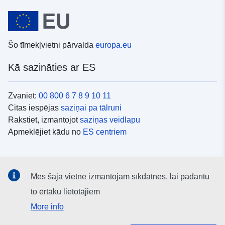
Šo tīmekļvietni pārvalda
europa.eu
Kā sazināties ar ES
Zvaniet:
00 800 6 7 8 9 10 11
Citas iespējas
saziņai pa tālruni
Rakstiet, izmantojot
saziņas veidlapu
Apmeklējiet kādu no
ES centriem
Sociālie mediji
Mēs šajā vietnē izmantojam sīkdatnes, lai padarītu
ES konti
sociālajos medijos
to ērtāku lietotājiem
More info