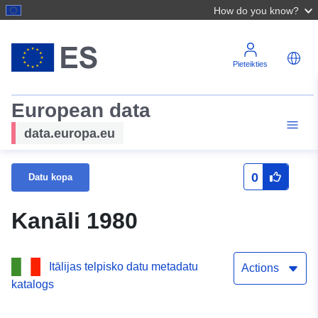
How do you know?
Pieteikties
European data
data.europa.eu
0
Datu kopa
Kanāli 1980
Itālijas telpisko datu metadatu
Actions
katalogs