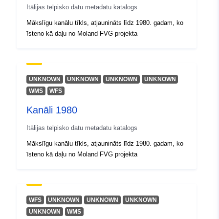
uriRef:
http://data.europa.eu/88u/dataset/r
Itālijas telpisko datu metadatu katalogs
m4181-cc-i9605
Mākslīgu kanālu tīkls, atjaunināts līdz 1980. gadam, ko
īsteno kā daļu no Moland FVG projekta
UNKNOWN
UNKNOWN
UNKNOWN
UNKNOWN
WMS
WFS
Kanāli 1980
Itālijas telpisko datu metadatu katalogs
Mākslīgu kanālu tīkls, atjaunināts līdz 1980. gadam, ko
īsteno kā daļu no Moland FVG projekta
WFS
UNKNOWN
UNKNOWN
UNKNOWN
UNKNOWN
WMS