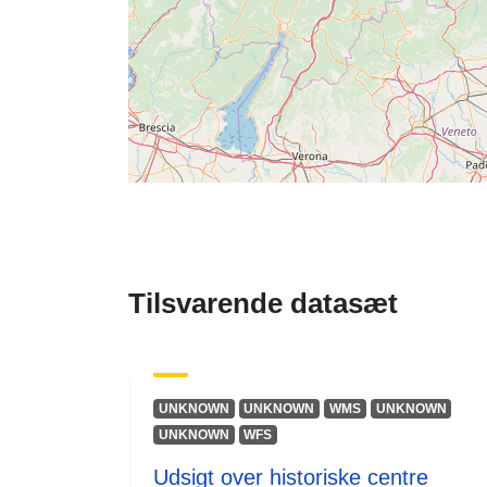
Tilsvarende datasæt
UNKNOWN
UNKNOWN
WMS
UNKNOWN
UNKNOWN
WFS
Udsigt over historiske centre