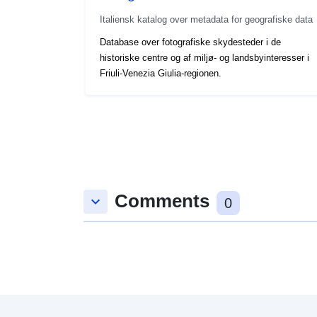
Italiensk katalog over metadata for geografiske data
Database over fotografiske skydesteder i de
historiske centre og af miljø- og landsbyinteresser i
Friuli-Venezia Giulia-regionen.
Comments
keyboard_arrow_down
0