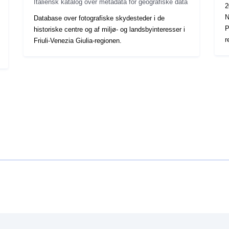
Italiensk katalog over metadata for geografiske data
2
N
Database over fotografiske skydesteder i de
P
historiske centre og af miljø- og landsbyinteresser i
r
Friuli-Venezia Giulia-regionen.