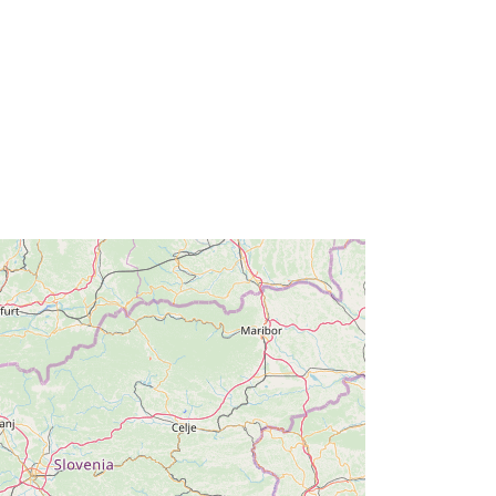
http://data.europa.eu/88u/dataset/r_fr
iuve-m4421-cc-i9741