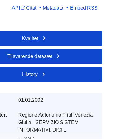
API
Citat
Metadata
Embed
RSS
Kvalitet
Tilsvarende datasæt
History
01.01.2002
er:
Regione Autonoma Friuli Venezia
Giulia - SERVIZIO SISTEMI
INFORMATIVI, DIGI...
E-mail: