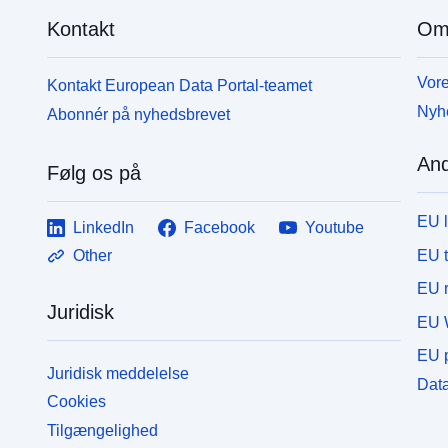
Kontakt
Om
Vore
Kontakt European Data Portal-teamet
Nyh
Abonnér på nyhedsbrevet
And
Følg os på
EU 
LinkedIn
Facebook
Youtube
EU 
Other
EU r
Juridisk
EU 
EU p
Juridisk meddelelse
Data
Cookies
Tilgængelighed