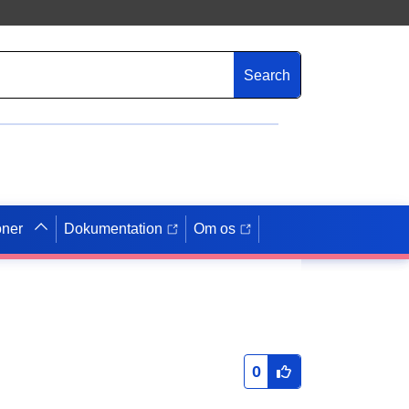
Search
oner
Dokumentation
Om os
0