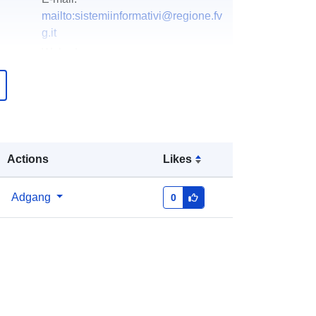
mailto:sistemiinformativi@regione.fv
g.it
Webadresse:
http://www.regione.fvg.it
over
Tilføjet til data.europa.eu:
03
December 2021
Opdateret på data.europa.eu:
10
Actions
Likes
March 2026
Koordinater:
[ [ 12.32, 46.66 ], [
Adgang
0
13.92, 46.66 ], [ 13.92, 45.56 ], [
12.32, 45.56 ], [ 12.32, 46.66 ] ]
Type:
Polygon
r:
r_friuve:m4421-cc-i9741