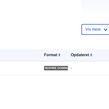
Vis mere
Fortegnelse 
kataloger:
Format
Opdateret
Fysiske:
-
INSPIRE DOWNLOAD SERVICE
Identifikatore