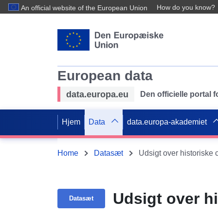
How do you know?
An official website of the European Union
European data
data.europa.eu
Den officielle portal
Hjem
Data
data.europa-akademiet
Home
Datasæt
Udsigt over historiske 
Udsigt over hi
Datasæt