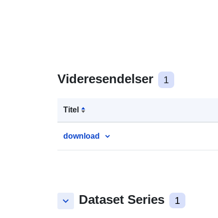
Videresendelser
1
Titel
download
Dataset Series
keyboard_arrow_down
1