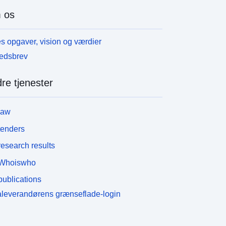
 os
s opgaver, vision og værdier
edsbrev
re tjenester
law
tenders
esearch results
Whoiswho
ublications
leverandørens grænseflade-login