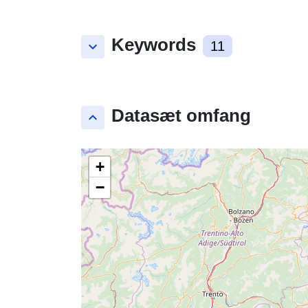
Keywords
keyboard_arrow_down
11
Datasæt omfang
keyboard_arrow_up
+
−