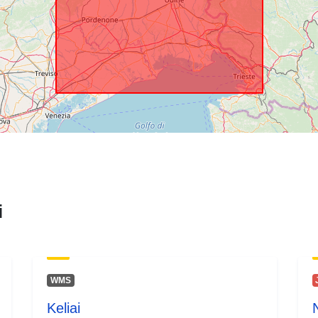
i
WMS
Keliai
N