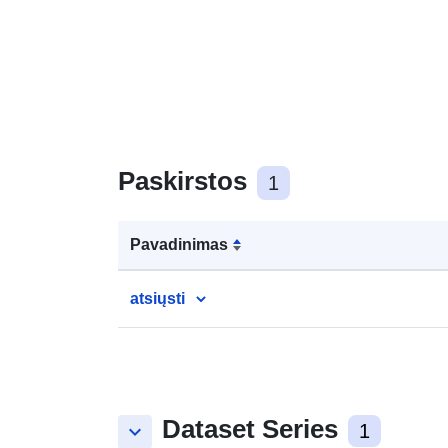
Paskirstos
1
Pavadinimas
atsiųsti
Dataset Series
keyboard_arrow_down
1