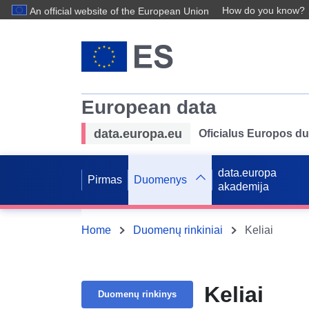
How do you know?
An official website of the European Union
European data
data.europa.eu
Oficialus Europos d
data.europa
Pirmas
Duomenys
akademija
Home
Duomenų rinkiniai
Keliai
Keliai
Duomenų rinkinys