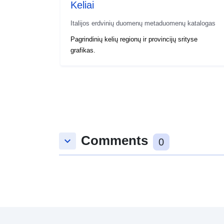
Keliai
Italijos erdvinių duomenų metaduomenų katalogas
Pagrindinių kelių regionų ir provincijų srityse
grafikas.
Comments
keyboard_arrow_down
0