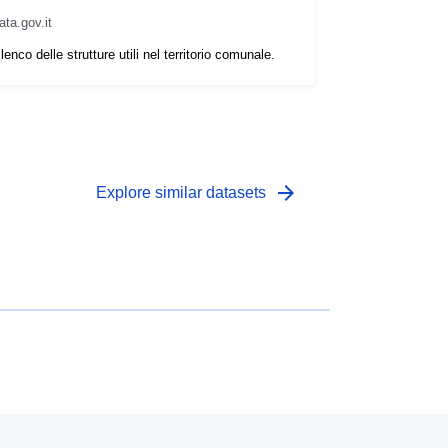
ata.gov.it
lenco delle strutture utili nel territorio comunale.
arrow_forward
Explore similar datasets