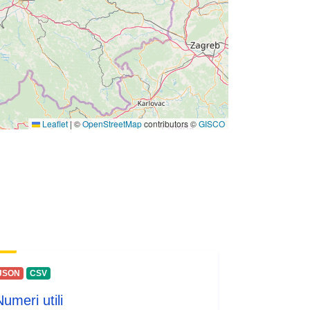
Leaflet
|
©
OpenStreetMap
contributors ©
GISCO
JSON
CSV
umeri utili