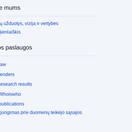
ie mums
 užduotys, vizija ir vertybės
ienlaiškis
os paslaugos
law
tenders
esearch results
Whoiswho
ublications
ijungimas prie duomenų teikėjo sąsajos