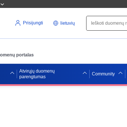
Prisijungti
lietuvių
uomenų portalas
Atvirųjų duomenų
Community
parengtumas