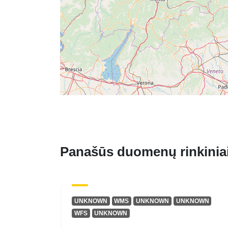
Panašūs duomenų rinkinia
UNKNOWN
WMS
UNKNOWN
UNKNOWN
WFS
UNKNOWN