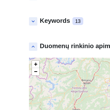
Keywords
keyboard_arrow_down
13
Duomenų rinkinio apim
keyboard_arrow_up
+
−