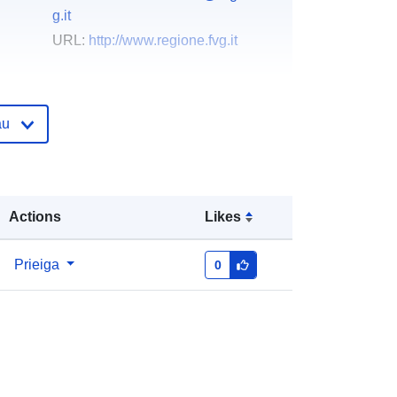
g.it
URL:
http://www.regione.fvg.it
as:
Pridėta prie duomenų.europa.eu:
03 December
2021
au
Atnaujinta informacija apie duomenis.europa.eu:
10 March 2026
Koordinatės:
[ [ 12.32, 46.66 ], [
Actions
Likes
13.92, 46.66 ], [ 13.92, 45.56 ], [
12.32, 45.56 ], [ 12.32, 46.66 ] ]
Prieiga
0
Rūšis:
Polygon
i:
r_friuve:m4441-cc-i9582
http://data.europa.eu/88u/dataset/r_fr
iuve-m4441-cc-i9582