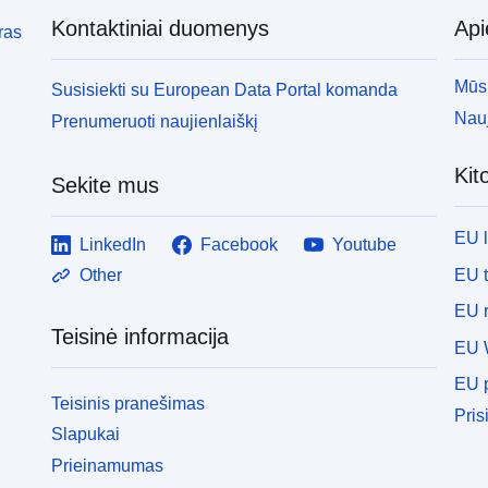
Kontaktiniai duomenys
Ap
ras
Mūsų
Susisiekti su European Data Portal komanda
Nauj
Prenumeruoti naujienlaiškį
Kit
Sekite mus
EU 
LinkedIn
Facebook
Youtube
EU 
Other
EU r
Teisinė informacija
EU 
EU p
Teisinis pranešimas
Pris
Slapukai
Prieinamumas