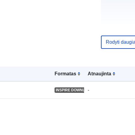
Katalogo įraš
Rodyti daugi
Erdviniai
Formatas
Atnaujinta
duomenys:
-
INSPIRE DOWNLOAD SERVICE
Identifikatoria
uriRef: