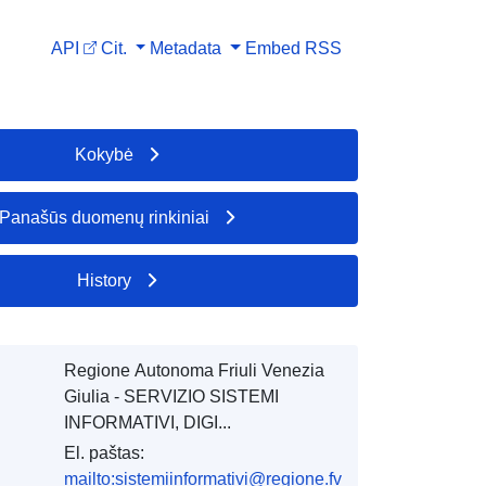
API
Cit.
Metadata
Embed
RSS
Kokybė
Panašūs duomenų rinkiniai
History
Regione Autonoma Friuli Venezia
Giulia - SERVIZIO SISTEMI
INFORMATIVI, DIGI...
El. paštas:
mailto:sistemiinformativi@regione.fv