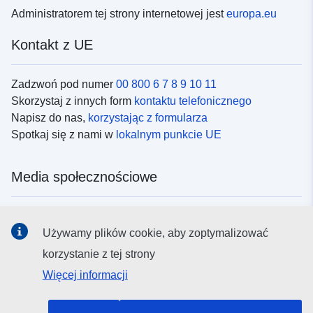
Administratorem tej strony internetowej jest
europa.eu
Kontakt z UE
Zadzwoń pod numer
00 800 6 7 8 9 10 11
Skorzystaj z innych form
kontaktu telefonicznego
Napisz do nas,
korzystając z formularza
Spotkaj się z nami w
lokalnym punkcie UE
Media społecznościowe
Obserwuj UE w
mediach społecznościowych
Używamy plików cookie, aby zoptymalizować
korzystanie z tej strony
Instytucje i organy UE
Więcej informacji
Wyszukiwanie instytucji i organów UE