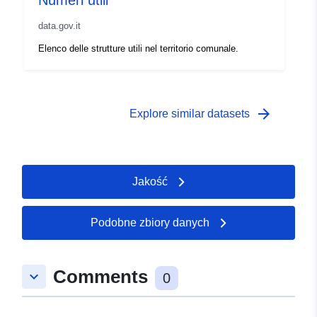
Numeri utili
data.gov.it
Elenco delle strutture utili nel territorio comunale.
arrow_forward
Explore similar datasets
Jakość
Podobne zbiory danych
Comments
keyboard_arrow_down
0