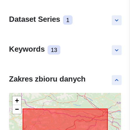
Dataset Series
1
keyboard_arrow_down
Keywords
13
keyboard_arrow_down
Zakres zbioru danych
keyboard_arrow_up
+
−