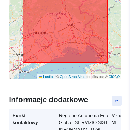
Leaflet
|
©
OpenStreetMap
contributors ©
GISCO
Informacje dodatkowe
keyboard_arrow_up
Punkt
Regione Autonoma Friuli Venezia
kontaktowy:
Giulia - SERVIZIO SISTEMI
INFORMATIVI, DIGI...