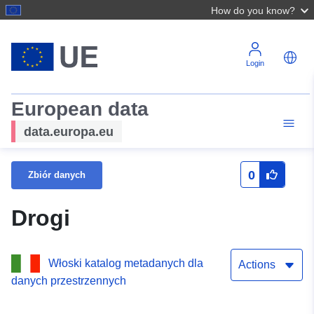
How do you know?
Login
European data
data.europa.eu
0
Zbiór danych
Drogi
Włoski katalog metadanych dla
Actions
danych przestrzennych