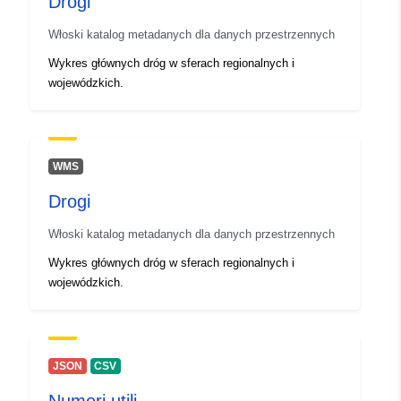
Drogi
uriRef:
http://data.europa.eu/88u/dataset/r
m4441-cc-i9582
Włoski katalog metadanych dla danych przestrzennych
Wykres głównych dróg w sferach regionalnych i
wojewódzkich.
WMS
Drogi
Włoski katalog metadanych dla danych przestrzennych
Wykres głównych dróg w sferach regionalnych i
wojewódzkich.
JSON
CSV