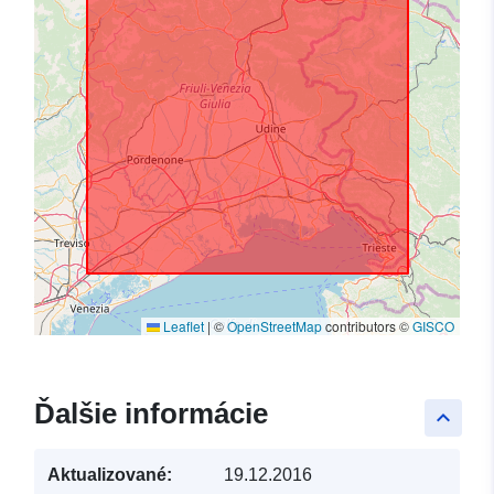
Leaflet
|
©
OpenStreetMap
contributors ©
GISCO
Ďalšie informácie
keyboard_arrow_up
Aktualizované:
19.12.2016