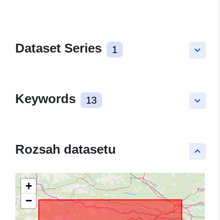
Dataset Series
1
keyboard_arrow_down
Keywords
13
keyboard_arrow_down
Rozsah datasetu
keyboard_arrow_up
+
−