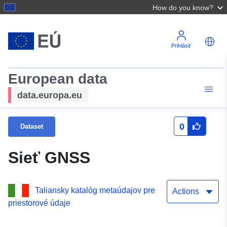
How do you know?
Prihlásiť
European data
data.europa.eu
0
Dataset
Sieť GNSS
Taliansky katalóg metaúdajov pre
Actions
priestorové údaje