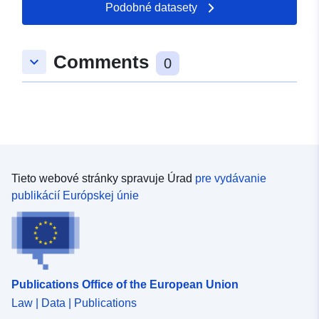
Podobné datasety
Comments
keyboard_arrow_down
0
Tieto webové stránky spravuje Úrad
pre vydávanie
publikácií Európskej únie
Publications Office of the European Union
Law | Data | Publications