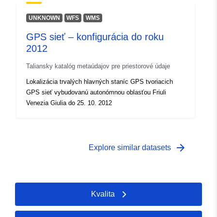
UNKNOWN
WFS
WMS
GPS sieť – konfigurácia do roku
2012
Taliansky katalóg metaúdajov pre priestorové údaje
Lokalizácia trvalých hlavných staníc GPS tvoriacich
GPS sieť vybudovanú autonómnou oblasťou Friuli
Venezia Giulia do 25. 10. 2012
arrow_forward
Explore similar datasets
Kvalita