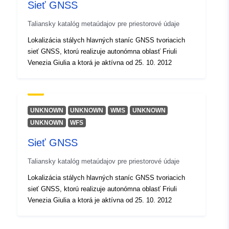
Sieť GNSS
Identifikátory:
r_friuve:m4721-cc-i10506
Taliansky katalóg metaúdajov pre priestorové údaje
Lokalizácia stálych hlavných staníc GNSS tvoriacich
uriRef:
http://data.europa.eu/88u/dataset/r
sieť GNSS, ktorú realizuje autonómna oblasť Friuli
m4721-cc-i10506
Venezia Giulia a ktorá je aktívna od 25. 10. 2012
UNKNOWN
UNKNOWN
WMS
UNKNOWN
UNKNOWN
WFS
Sieť GNSS
Taliansky katalóg metaúdajov pre priestorové údaje
Lokalizácia stálych hlavných staníc GNSS tvoriacich
sieť GNSS, ktorú realizuje autonómna oblasť Friuli
Venezia Giulia a ktorá je aktívna od 25. 10. 2012