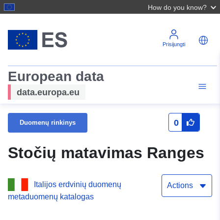
How do you know?
Prisijungti
European data
data.europa.eu
0
Duomenų rinkinys
Stočių matavimas Ranges
Italijos erdvinių duomenų
Actions
metaduomenų katalogas