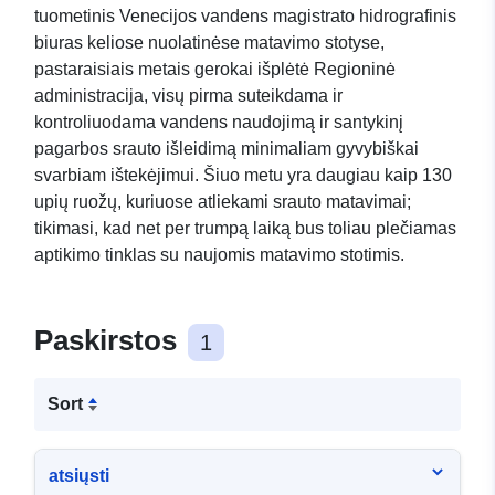
tuometinis Venecijos vandens magistrato hidrografinis
biuras keliose nuolatinėse matavimo stotyse,
pastaraisiais metais gerokai išplėtė Regioninė
administracija, visų pirma suteikdama ir
kontroliuodama vandens naudojimą ir santykinį
pagarbos srauto išleidimą minimaliam gyvybiškai
svarbiam ištekėjimui. Šiuo metu yra daugiau kaip 130
upių ruožų, kuriuose atliekami srauto matavimai;
tikimasi, kad net per trumpą laiką bus toliau plečiamas
aptikimo tinklas su naujomis matavimo stotimis.
Paskirstos
1
Sort
atsiųsti