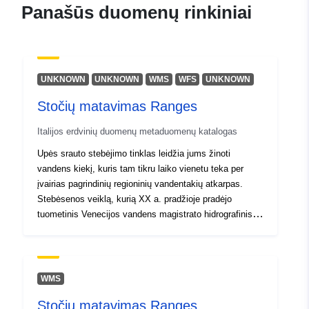
45.56 ], [ 12.32, 45.56 ], [
Panašūs duomenų rinkiniai
12.32, 46.66 ] ]
Rūšis:
Polygon
Identifikatoriai:
r_friuve:m4901-cc-i9593
UNKNOWN
UNKNOWN
WMS
WFS
UNKNOWN
Stočių matavimas Ranges
uriRef:
http://data.europa.eu/88u/dataset/r
m4901-cc-i9593
Italijos erdvinių duomenų metaduomenų katalogas
Upės srauto stebėjimo tinklas leidžia jums žinoti
vandens kiekį, kuris tam tikru laiko vienetu teka per
įvairias pagrindinių regioninių vandentakių atkarpas.
Stebėsenos veiklą, kurią XX a. pradžioje pradėjo
tuometinis Venecijos vandens magistrato hidrografinis
biuras keliose nuolatinėse matavimo stotyse,
pastaraisiais metais gerokai išplėtė Regioninė
administracija, visų pirma suteikdama ir kontroliuodama
vandens naudojimą ir santykinį pagarbos srauto
WMS
išleidimą minimaliam gyvybiškai svarbiam ištekėjimui.
Stočių matavimas Ranges
Šiuo metu yra daugiau kaip 130 upių ruožų, kuriuose