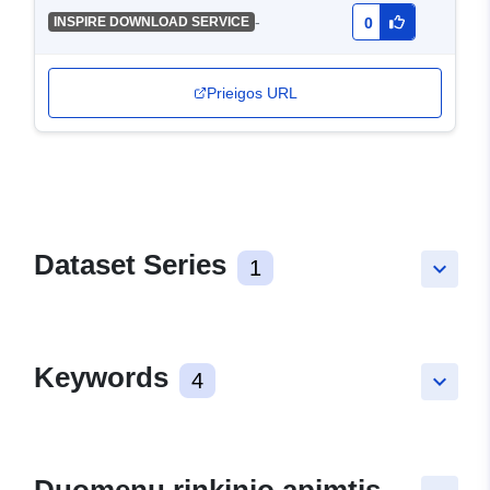
-
INSPIRE DOWNLOAD SERVICE
0
Prieigos URL
Dataset Series
1
keyboard_arrow_down
Keywords
4
keyboard_arrow_down