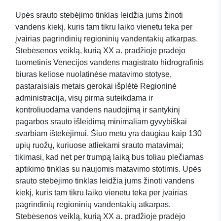
Upės srauto stebėjimo tinklas leidžia jums žinoti
vandens kiekį, kuris tam tikru laiko vienetu teka per
įvairias pagrindinių regioninių vandentakių atkarpas.
Stebėsenos veiklą, kurią XX a. pradžioje pradėjo
tuometinis Venecijos vandens magistrato hidrografinis
biuras keliose nuolatinėse matavimo stotyse,
pastaraisiais metais gerokai išplėtė Regioninė
administracija, visų pirma suteikdama ir
kontroliuodama vandens naudojimą ir santykinį
pagarbos srauto išleidimą minimaliam gyvybiškai
svarbiam ištekėjimui. Šiuo metu yra daugiau kaip 130
upių ruožų, kuriuose atliekami srauto matavimai;
tikimasi, kad net per trumpą laiką bus toliau plečiamas
aptikimo tinklas su naujomis matavimo stotimis. Upės
srauto stebėjimo tinklas leidžia jums žinoti vandens
kiekį, kuris tam tikru laiko vienetu teka per įvairias
pagrindinių regioninių vandentakių atkarpas.
Stebėsenos veiklą, kurią XX a. pradžioje pradėjo