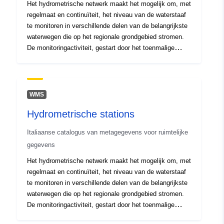
Het hydrometrische netwerk maakt het mogelijk om, met
regelmaat en continuïteit, het niveau van de waterstaaf
te monitoren in verschillende delen van de belangrijkste
waterwegen die op het regionale grondgebied stromen.
De monitoringactiviteit, gestart door het toenmalige
Hydrografisch Bureau van de Magistraat aan de Wateren
van Venetië in de beginjaren van de twintigste eeuw op
een paar belangrijkere rivieren, is geleidelijk uitgebreid
door de regionale overheid, zowel om overstromingen te
WMS
monitoren en mogelijke noodsituaties te voorspellen, en
Hydrometrische stations
om de wateruitstroom voortdurend te evalueren voor
exploitatie. Er zijn momenteel meer dan 110 actieve
Italiaanse catalogus van metagegevens voor ruimtelijke
hydrometers in het netwerk en verdere installatie van
gegevens
nieuwe meetstations wordt ook verwacht op korte
termijn. Het netwerk wordt bijna volledig gedeeld met de
Het hydrometrische netwerk maakt het mogelijk om, met
regionale civiele bescherming.
regelmaat en continuïteit, het niveau van de waterstaaf
te monitoren in verschillende delen van de belangrijkste
waterwegen die op het regionale grondgebied stromen.
De monitoringactiviteit, gestart door het toenmalige
Hydrografisch Bureau van de Magistraat aan de Wateren