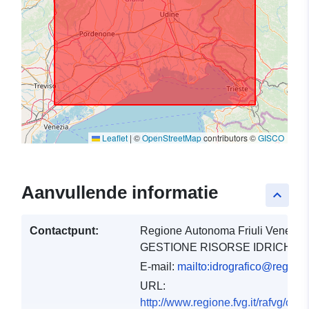
Leaflet
|
©
OpenStreetMap
contributors ©
GISCO
Aanvullende informatie
keyboard_arrow_up
Contactpunt:
Regione Autonoma Friuli Venezia 
GESTIONE RISORSE IDRICHE
E-mail:
mailto:idrografico@regione.
URL:
http://www.regione.fvg.it/rafvg/