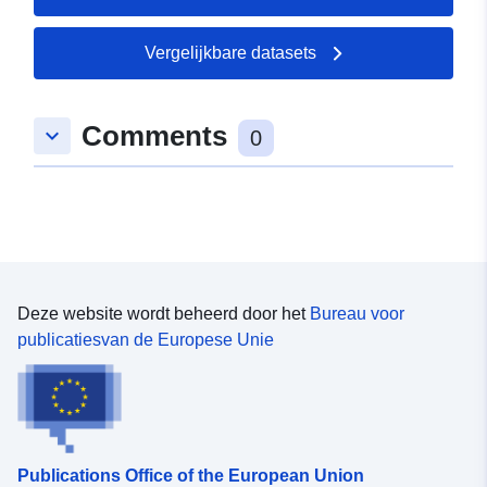
Natura 2000-gebieden, enz.). Deze methode sluit
systematische veldenquêtes uit.
Vergelijkbare datasets
Comments
keyboard_arrow_down
0
Deze website wordt beheerd door het
Bureau voor
publicatiesvan de Europese Unie
Publications Office of the European Union