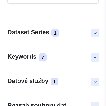
Dataset Series
1
keyboard_arrow_down
Keywords
7
keyboard_arrow_down
Datové služby
1
keyboard_arrow_down
Rozsah souboru dat