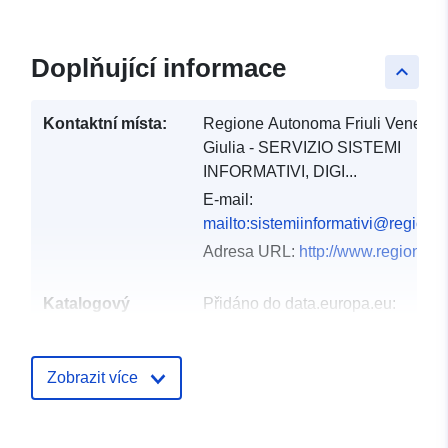
Doplňující informace
keyboard_arrow_up
Kontaktní místa:
Regione Autonoma Friuli Venezia
Giulia - SERVIZIO SISTEMI
INFORMATIVI, DIGI...
E-mail:
mailto:sistemiinformativi@regione.f
Adresa URL:
http://www.regione.fvg
Katalogový
Přidáno do data.europa.eu:
záznam:
03 December 2021
Aktualizace údajů.europa.eu:
Zobrazit více
10 March 2026
Místní:
Souřadnice:
[ [ 12.32, 46.66