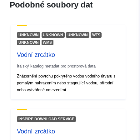
], [ 13.92, 46.66 ], [ 13.92,
Podobné soubory dat
45.56 ], [ 12.32, 45.56 ], [
12.32, 46.66 ] ]
Typ:
Polygon
UNKNOWN
UNKNOWN
UNKNOWN
WFS
Identifikátory:
r_friuve:m5401-cc-i9637
UNKNOWN
WMS
Vodní zrcátko
uriRef:
http://data.europa.eu/88u/dataset/r
m5401-cc-i9637
Italský katalog metadat pro prostorová data
Znázornění povrchu pokrytého vodou vodního útvaru s
pomalým nahrazením nebo stagnující vodou, přírodní
nebo vytvářené omezeními.
INSPIRE DOWNLOAD SERVICE
Vodní zrcátko