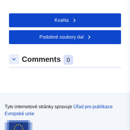
Kvalita
Podobné soubory dat
Comments
keyboard_arrow_down
0
Tyto internetové stránky spravuje
Úřad pro publikace
Evropské unie