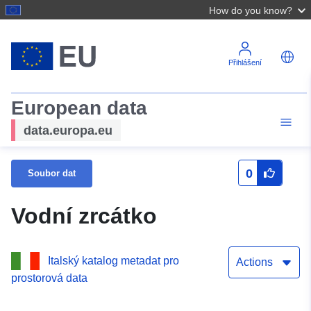
How do you know?
Přihlášení
European data
data.europa.eu
0
Soubor dat
Vodní zrcátko
Italský katalog metadat pro
Actions
prostorová data