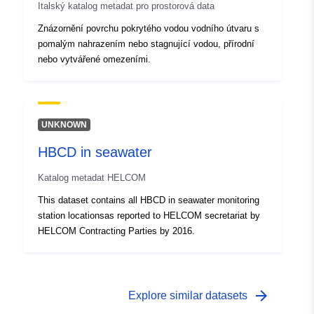
Italský katalog metadat pro prostorová data
Znázornění povrchu pokrytého vodou vodního útvaru s
pomalým nahrazením nebo stagnující vodou, přírodní
nebo vytvářené omezeními.
UNKNOWN
HBCD in seawater
Katalog metadat HELCOM
This dataset contains all HBCD in seawater monitoring
station locationsas reported to HELCOM secretariat by
HELCOM Contracting Parties by 2016.
arrow_forward
Explore similar datasets