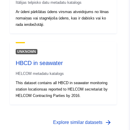
Itālijas telpisko datu metadatu katalogs
Ar ūdeni pārklātas ūdens virsmas atveidojums no lēnas
nomaiņas vai stagnējoša ūdens, kas ir dabisks vai ko
rada ierobežotāji.
UNKNOWN
HBCD in seawater
HELCOM metadatu katalogs
This dataset contains all HBCD in seawater monitoring
station locationsas reported to HELCOM secretariat by
HELCOM Contracting Parties by 2016.
arrow_forward
Explore similar datasets