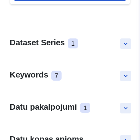
Dataset Series
1
keyboard_arrow_down
Keywords
7
keyboard_arrow_down
Datu pakalpojumi
1
keyboard_arrow_down
Datu kopas apjoms