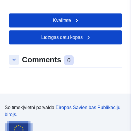
Kvalitāte
Līdzīgas datu kopas
Comments
keyboard_arrow_down
0
Šo tīmekļvietni pārvalda
Eiropas Savienības Publikāciju
birojs.