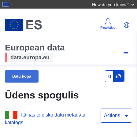
How do you know?
Pieteikties
European data
data.europa.eu
0
Datu kopa
Ūdens spogulis
Itālijas telpisko datu metadatu
Actions
katalogs