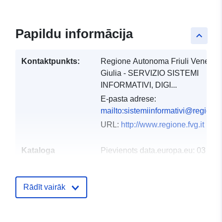
Papildu informācija
keyboard_arrow_up
Kontaktpunkts:
Regione Autonoma Friuli Venezia
Giulia - SERVIZIO SISTEMI
INFORMATIVI, DIGI...
E-pasta adrese:
mailto:sistemiinformativi@regione.f
URL:
http://www.regione.fvg.it
Kataloga
Pievienots data.europa.eu:
03
ieraksts:
December 2021
Jaunākā informācija par Data.euro
Rādīt vairāk
10 March 2026
Ģeogrāfiskā
Koordinātes:
[ [ 12.32, 46.66