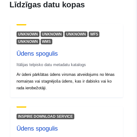
atrašanās vieta:
], [ 13.92, 46.66 ], [ 13.92,
Līdzīgas datu kopas
45.56 ], [ 12.32, 45.56 ], [
12.32, 46.66 ] ]
Tips:
Polygon
UNKNOWN
UNKNOWN
UNKNOWN
WFS
Identifikatori:
r_friuve:m5401-cc-i9637
UNKNOWN
WMS
Ūdens spogulis
uriRef:
http://data.europa.eu/88u/dataset/r
m5401-cc-i9637
Itālijas telpisko datu metadatu katalogs
Ar ūdeni pārklātas ūdens virsmas atveidojums no lēnas
nomaiņas vai stagnējoša ūdens, kas ir dabisks vai ko
rada ierobežotāji.
INSPIRE DOWNLOAD SERVICE
Ūdens spogulis