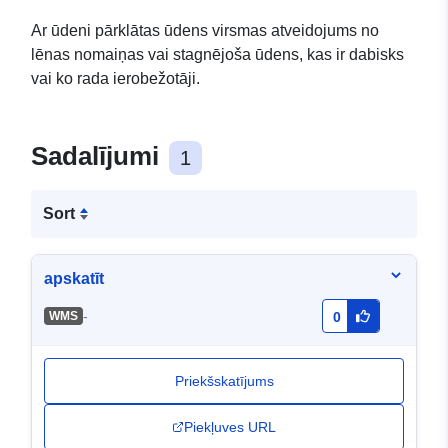
Ar ūdeni pārklātas ūdens virsmas atveidojums no
lēnas nomaiņas vai stagnējoša ūdens, kas ir dabisks
vai ko rada ierobežotāji.
Sadalījumi
1
Sort
apskatīt
-
WMS
0
Priekšskatījums
Piekļuves URL