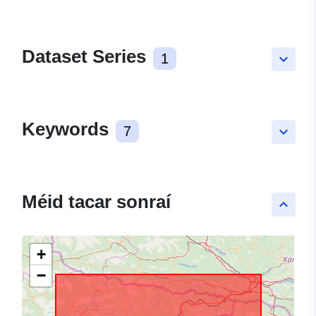
Dataset Series
1
keyboard_arrow_down
Keywords
7
keyboard_arrow_down
Méid tacar sonraí
keyboard_arrow_up
+
−