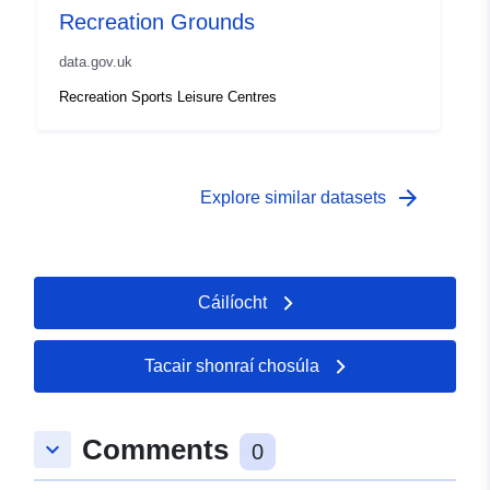
Recreation Grounds
data.gov.uk
Recreation Sports Leisure Centres
arrow_forward
Explore similar datasets
Cáilíocht
Tacair shonraí chosúla
Comments
keyboard_arrow_down
0