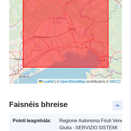
Leaflet
|
©
OpenStreetMap
contributors ©
GISCO
Faisnéis bhreise
keyboard_arrow_up
Pointí teagmhála:
Regione Autonoma Friuli Venezia
Giulia - SERVIZIO SISTEMI