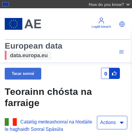
How do you know?
Logáil isteach
European data
data.europa.eu
0
Tacar sonraí
Teorainn chósta na
farraige
Catalóg meiteashonraí na hIodáile
Actions
le haghaidh Sonraí Spásúla