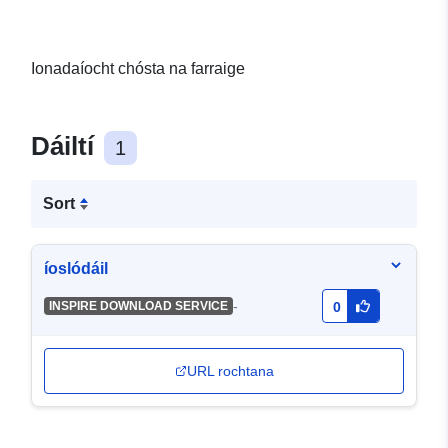
Ionadaíocht chósta na farraige
Dáiltí
1
Sort
íoslódáil
-
INSPIRE DOWNLOAD SERVICE
0
URL rochtana