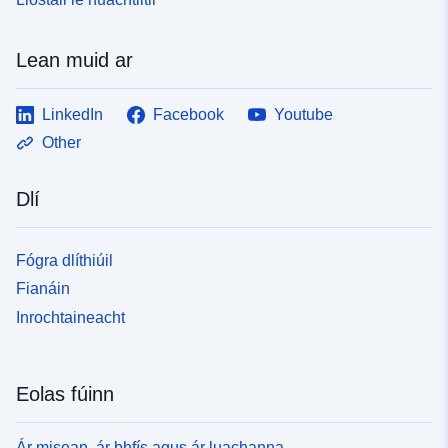
Lean muid ar
LinkedIn
Facebook
Youtube
Other
Dlí
Fógra dlíthiúil
Fianáin
Inrochtaineacht
Eolas fúinn
Ár misean, ár bhfís agus ár luachanna