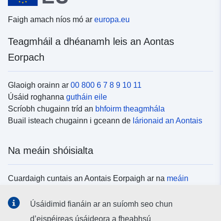
Faigh amach níos mó ar
europa.eu
Teagmháil a dhéanamh leis an Aontas
Eorpach
Glaoigh orainn ar
00 800 6 7 8 9 10 11
Úsáid roghanna
gutháin eile
Scríobh chugainn tríd an
bhfoirm theagmhála
Buail isteach chugainn i gceann de
lárionaid an Aontais
Na meáin shóisialta
Cuardaigh cuntais an Aontais Eorpaigh ar na
meáin
shóisialta
Úsáidimid fianáin ar an suíomh seo chun
d’eispéireas úsáideora a fheabhsú