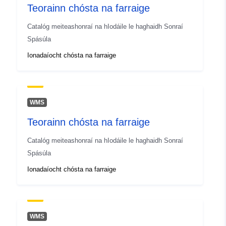
Teorainn chósta na farraige
uriRef:
http://data.europa.eu/88u/dataset/r
m5441-cc-i9576
Catalóg meiteashonraí na hIodáile le haghaidh Sonraí
Spásúla
Ionadaíocht chósta na farraige
WMS
Teorainn chósta na farraige
Catalóg meiteashonraí na hIodáile le haghaidh Sonraí
Spásúla
Ionadaíocht chósta na farraige
WMS