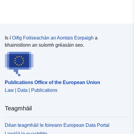
Is í
Oifig Foilseachán an Aontais Eorpaigh
a
bhainistíonn an suíomh gréasáin seo.
Publications Office of the European Union
Law | Data | Publications
Teagmháil
Déan teagmháil le foireann European Data Portal
Liostáil le nuachtlitir