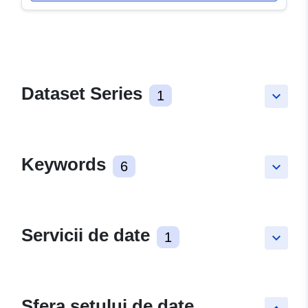
Dataset Series
1
keyboard_arrow_down
Keywords
6
keyboard_arrow_down
Servicii de date
1
keyboard_arrow_down
Sfera setului de date