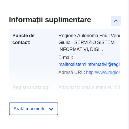
Informații suplimentare
keyboard_arrow_up
Puncte de
Regione Autonoma Friuli Venezia
contact:
Giulia - SERVIZIO SISTEMI
INFORMATIVI, DIGI...
E-mail:
mailto:sistemiinformativi@regione.f
Adresă URL:
http://www.regione.fvg
Registru catalog:
Adăugat la data.europa.eu:
03
December 2021
Informații actualizate la data a.eur
Arată mai multe
10 March 2026
Spațial:
Coordonate:
[ [ 12.32, 46.66