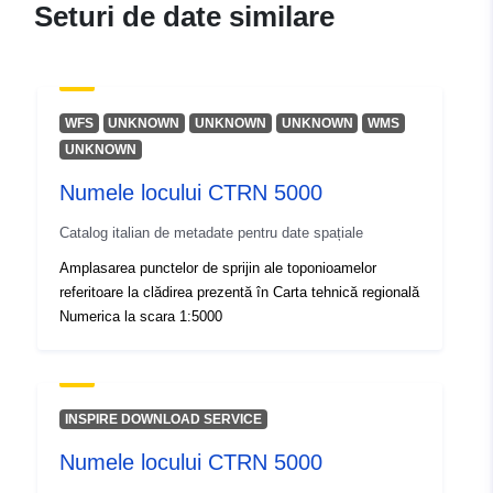
], [ 13.92, 46.66 ], [ 13.92,
Seturi de date similare
45.56 ], [ 12.32, 45.56 ], [
12.32, 46.66 ] ]
Tip:
Polygon
WFS
UNKNOWN
UNKNOWN
UNKNOWN
WMS
Identificatori:
r_friuve:m5841-cc-i9322
UNKNOWN
Numele locului CTRN 5000
uriRef:
http://data.europa.eu/88u/dataset/r
m5841-cc-i9322
Catalog italian de metadate pentru date spațiale
Amplasarea punctelor de sprijin ale toponioamelor
referitoare la clădirea prezentă în Carta tehnică regională
Numerica la scara 1:5000
INSPIRE DOWNLOAD SERVICE
Numele locului CTRN 5000