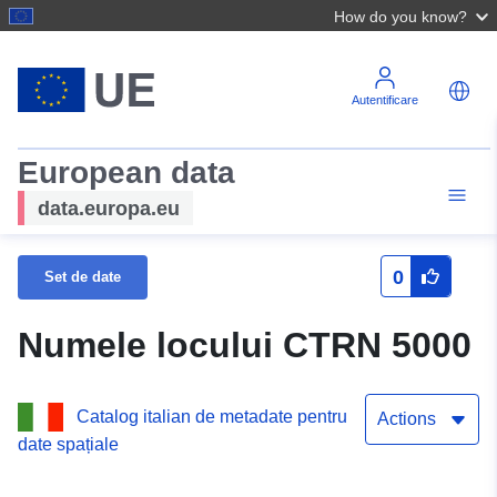
How do you know?
Autentificare
European data
data.europa.eu
0
Set de date
Numele locului CTRN 5000
Catalog italian de metadate pentru
Actions
date spațiale