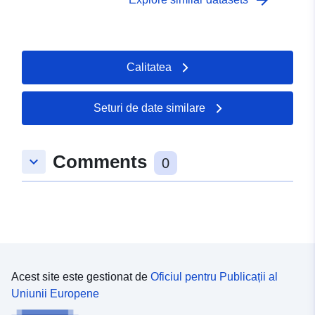
arrow_forward
Calitatea
Seturi de date similare
Comments
keyboard_arrow_down
0
Acest site este gestionat de
Oficiul pentru Publicații al
Uniunii Europene