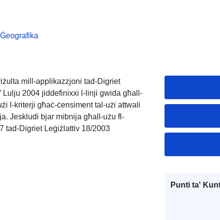
 Ġeografika
rriżulta mill-applikazzjoni tad-Digriet
 Lulju 2004 jiddefinixxi l-linji gwida għall-
użi l-kriterji għaċ-ċensiment tal-użi attwali
. Jeskludi bjar mibnija għall-użu fl-
 7 tad-Digriet Leġiżlattiv 18/2003
Punti ta' Kunt