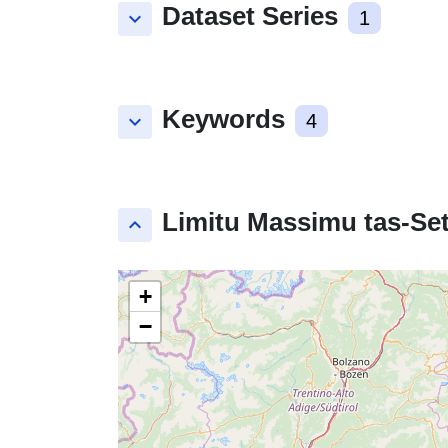
Dataset Series
keyboard_arrow_down
1
Keywords
keyboard_arrow_down
4
Limitu Massimu tas-Set
keyboard_arrow_up
+
−