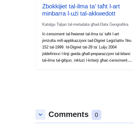
Żbokkijiet tal-ilma ta’ taħt l-art
minbarra l-użi tal-akkwedott
Katalgu Taljan tal-metadata għad-Data Ġeografika
Iċ-ċensiment tal-ħwienet tal-ilma ta’ taħt l-art
jirriżulta mill-applikazzjoni tad-Digriet Leġiżlattiv Nru
152 tal-1999. Id-Digriet tat-28 ta’ Lulju 2004
jiddefinixxi l-linji gwida għall-preparazzjoni tal-bilanċ
tal-ilma tal-ġibjun, inklużi l-kriterji għaċ-ċensiment
tal-użi attwali u għad-determinazzjoni tal-ħruġ
minimu tal-ħajja. Jeskludi bjar mibnija għall-użu fl-
akkwedott kif previst fil-paragrafu 3 tal-Artikolu 7
tad-Digriet Leġiżlattiv 18/2003
Comments
keyboard_arrow_down
0