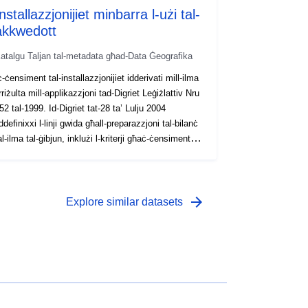
nstallazzjonijiet minbarra l-użi tal-
akkwedott
atalgu Taljan tal-metadata għad-Data Ġeografika
ċ-ċensiment tal-installazzjonijiet idderivati mill-ilma
irriżulta mill-applikazzjoni tad-Digriet Leġiżlattiv Nru
52 tal-1999. Id-Digriet tat-28 ta’ Lulju 2004
iddefinixxi l-linji gwida għall-preparazzjoni tal-bilanċ
al-ilma tal-ġibjun, inklużi l-kriterji għaċ-ċensiment
al-użi attwali u għad-determinazzjoni tal-ħruġ
inimu tal-ħajja. Huma esklużi l-impjanti mibnija
ħall-użu fl-akkwedott kif previst fil-paragrafu 3 tal-
rtikolu 7 tad-Digriet Leġiżlattiv 18/2003
arrow_forward
Explore similar datasets