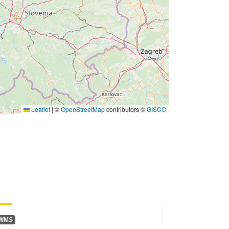
Leaflet
|
©
OpenStreetMap
contributors ©
GISCO
WMS