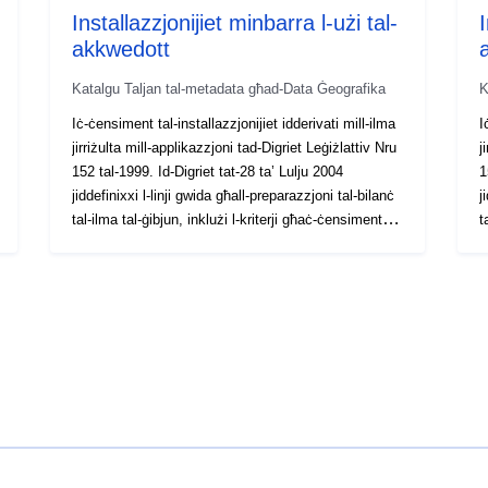
Installazzjonijiet minbarra l-użi tal-
I
akkwedott
Katalgu Taljan tal-metadata għad-Data Ġeografika
K
Iċ-ċensiment tal-installazzjonijiet idderivati mill-ilma
I
jirriżulta mill-applikazzjoni tad-Digriet Leġiżlattiv Nru
j
152 tal-1999. Id-Digriet tat-28 ta’ Lulju 2004
1
jiddefinixxi l-linji gwida għall-preparazzjoni tal-bilanċ
j
tal-ilma tal-ġibjun, inklużi l-kriterji għaċ-ċensiment
t
tal-użi attwali u għad-determinazzjoni tal-ħruġ
t
minimu tal-ħajja. Huma esklużi l-impjanti mibnija
m
għall-użu fl-akkwedott kif previst fil-paragrafu 3 tal-
g
Artikolu 7 tad-Digriet Leġiżlattiv 18/2003
A