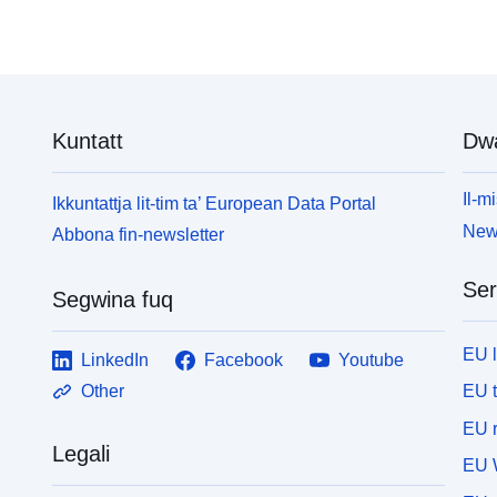
Kuntatt
Dw
Il-mi
Ikkuntattja lit-tim ta’ European Data Portal
News
Abbona fin-newsletter
Ser
Segwina fuq
EU 
LinkedIn
Facebook
Youtube
EU 
Other
EU r
Legali
EU 