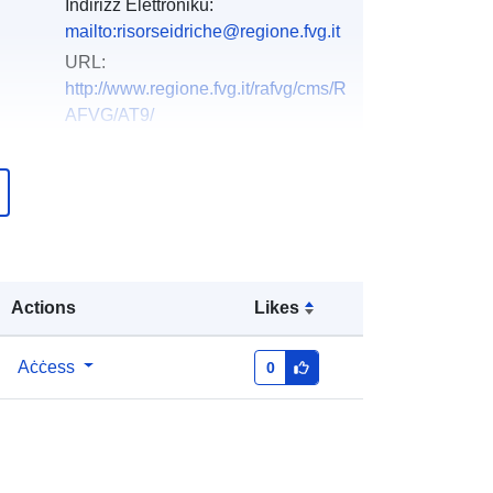
Indirizz Elettroniku:
mailto:risorseidriche@regione.fvg.it
URL:
http://www.regione.fvg.it/rafvg/cms/R
AFVG/AT9/
Miżjud ma’ data.europa.eu:
03
December 2021
Aġġornat fuq data.europa.eu:
10
March 2026
Actions
Likes
Koordinati:
[ [ 12.32, 46.66 ], [ 13.92,
46.66 ], [ 13.92, 45.56 ], [ 12.32,
45.56 ], [ 12.32, 46.66 ] ]
Aċċess
0
Tip:
Polygon
r_friuve:m5882-cc-i9430