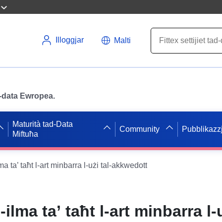
Illoggjar
Malti
ad-data Ewropea.
Maturità tad-Data
Community
Pubblikazzj
Miftuħa
lma ta’ taħt l-art minbarra l-użi tal-akkwedott
-ilma ta’ taħt l-art minbarra l-u