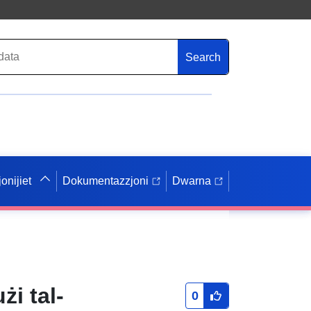
Search
onijiet
Dokumentazzjoni
Dwarna
żi tal-
0