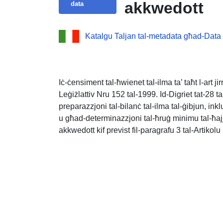
akkwedott
data
Katalgu Taljan tal-metadata għad-Data
Iċ-ċensiment tal-ħwienet tal-ilma ta’ taħt l-art ji
Leġiżlattiv Nru 152 tal-1999. Id-Digriet tat-28 ta’
preparazzjoni tal-bilanċ tal-ilma tal-ġibjun, inkl
u għad-determinazzjoni tal-ħruġ minimu tal-ħajja
akkwedott kif previst fil-paragrafu 3 tal-Artikolu