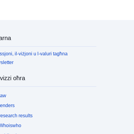
arna
ssjoni, il-viżjoni u l-valuri tagħna
letter
vizzi oħra
law
tenders
esearch results
Whoiswho