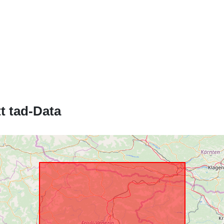
uriRef:
t tad-Data