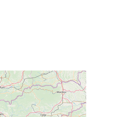
http://data.europa.eu/88u/dataset/r_fr
iuve-m5882-cc-i9430