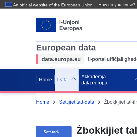
How do you know?
An official website of the European Union
European data
data.europa.eu
Il-portal uffiċjali għ
Akkademja
Home
Data
data.europa
Home
Settijiet tad-data
Żbokkijiet tal-i
Żbokkijiet tal
Sett tad-