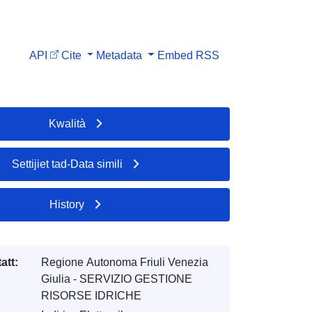
API
Cite
Metadata
Embed
RSS
Kwalità
Settijiet tad-Data simili
History
att:
Regione Autonoma Friuli Venezia
Giulia - SERVIZIO GESTIONE
RISORSE IDRICHE