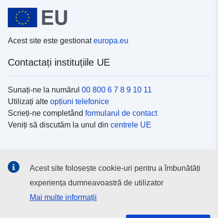
Acest site este gestionat
europa.eu
Contactați instituțiile UE
Sunați-ne la numărul
00 800 6 7 8 9 10 11
Utilizați alte
opțiuni telefonice
Scrieți-ne completând
formularul de contact
Veniți să discutăm la unul din
centrele UE
Platformele de comunicare socială
Acest site folosește cookie-uri pentru a îmbunătăți
Descoperiți canalele UE
pe rețelele sociale
experiența dumneavoastră de utilizator
Mai multe informații