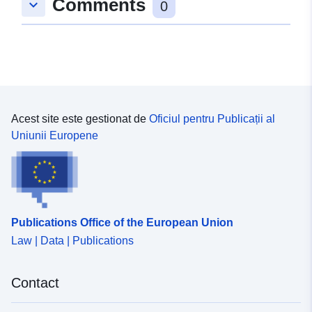
Comments
keyboard_arrow_down
0
Acest site este gestionat de
Oficiul pentru Publicații al
Uniunii Europene
Publications Office of the European Union
Law | Data | Publications
Contact