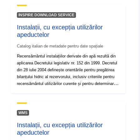
cum se prevede la articolul 7 alineatul (3) din Decretul
legislativ nr. 18/2003.
INSPIRE DOWNLOAD SERVICE
Instalații, cu excepția utilizărilor
apeductelor
Catalog italian de metadate pentru date spațiale
Recensământul instalațiilor derivate din apă rezultă din
aplicarea Decretului legislativ nr. 152 din 1999. Decretul
din 28 iulie 2004 definește orientările pentru pregătirea
bilanțului hidric al rezervorului, inclusiv criteriile pentru
recensământul utilizărilor curente și pentru determinarea
fluxului minim de viață. Sunt excluse instalațiile
construite pentru utilizarea apeductului, astfel cum se
prevede la articolul 7 alineatul 3 din Decretul legislativ
nr. 18/2003.
WMS
Instalații, cu excepția utilizărilor
apeductelor