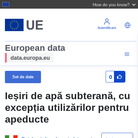
How do you know?
Autentificare
European data
data.europa.eu
0
Set de date
Ieșiri de apă subterană, cu
excepția utilizărilor pentru
apeducte