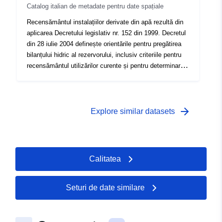
Catalog italian de metadate pentru date spațiale
Recensământul instalațiilor derivate din apă rezultă din
aplicarea Decretului legislativ nr. 152 din 1999. Decretul
din 28 iulie 2004 definește orientările pentru pregătirea
bilanțului hidric al rezervorului, inclusiv criteriile pentru
recensământul utilizărilor curente și pentru determinarea
fluxului minim de viață. Sunt excluse instalațiile
construite pentru utilizarea apeductului, astfel cum se
prevede la articolul 7 alineatul 3 din Decretul legislativ
nr. 18/2003.
arrow_forward
Explore similar datasets
Calitatea
Seturi de date similare