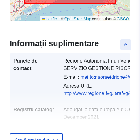
Leaflet
|
©
OpenStreetMap
contributors ©
GISCO
Informații suplimentare
keyboard_arrow_up
Puncte de
Regione Autonoma Friuli Venezia G
contact:
SERVIZIO GESTIONE RISORSE 
E-mail:
mailto:risorseidriche@regio
Adresă URL:
http://www.regione.fvg.it/rafvg/c
Registru catalog:
Adăugat la data.europa.eu:
03
December 2021
Informații actualizate la data a.eur
10 March 2026