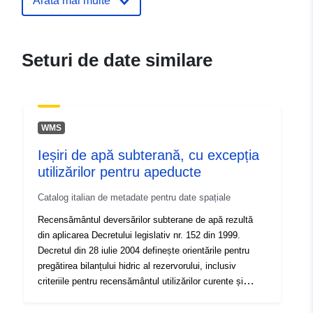
Arată mai multe
Spațial:
Coordonate:
[ [ 12.32, 46.66
], [ 13.92, 46.66 ], [ 13.92,
45.56 ], [ 12.32, 45.56 ], [
Seturi de date similare
12.32, 46.66 ] ]
Tip:
Polygon
Identificatori:
r_friuve:m5882-cc-i9430
WMS
Ieșiri de apă subterană, cu excepția
uriRef:
http://data.europa.eu/88u/dataset/r
utilizărilor pentru apeducte
m5882-cc-i9430
Catalog italian de metadate pentru date spațiale
Recensământul deversărilor subterane de apă rezultă
din aplicarea Decretului legislativ nr. 152 din 1999.
Decretul din 28 iulie 2004 definește orientările pentru
pregătirea bilanțului hidric al rezervorului, inclusiv
criteriile pentru recensământul utilizărilor curente și
pentru determinarea fluxului minim de viață. Exclude
puțurile construite pentru utilizarea apeductului, astfel