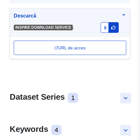
Descarcă
-
INSPIRE DOWNLOAD SERVICE
0
URL de acces
Dataset Series
1
keyboard_arrow_down
Keywords
4
keyboard_arrow_down