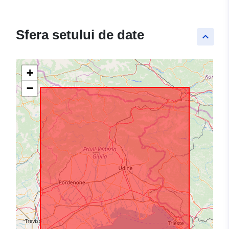
Sfera setului de date
keyboard_arrow_up
+
−