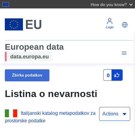
How do you know?
Login
European data
data.europa.eu
0
Zbirka podatkov
Listina o nevarnosti
Italijanski katalog metapodatkov za
Actions
prostorske podatke