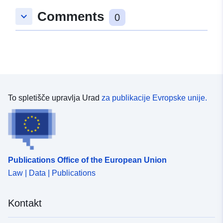
Comments
keyboard_arrow_down
0
To spletišče upravlja Urad
za publikacije Evropske unije.
Publications Office of the European Union
Law | Data | Publications
Kontakt