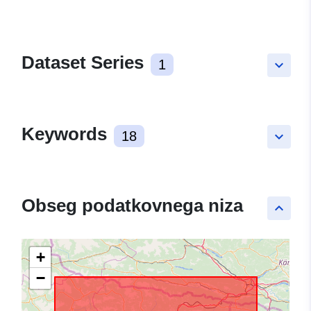
Dataset Series
1
keyboard_arrow_down
Keywords
18
keyboard_arrow_down
Obseg podatkovnega niza
keyboard_arrow_up
+
−