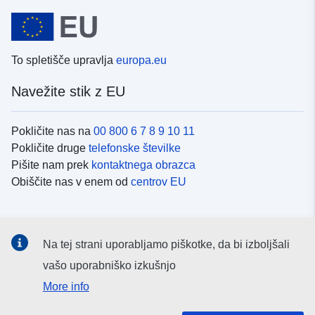
To spletišče upravlja
europa.eu
Navežite stik z EU
Pokličite nas na
00 800 6 7 8 9 10 11
Pokličite druge
telefonske številke
Pišite nam prek
kontaktnega obrazca
Obiščite nas v enem od
centrov EU
Družbeni mediji
Na tej strani uporabljamo piškotke, da bi izboljšali
Iskanje po
družbenih medijih EU
vašo uporabniško izkušnjo
More info