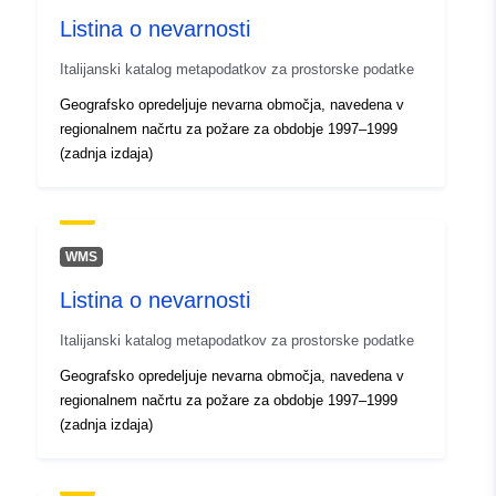
Listina o nevarnosti
uriRef:
http://data.europa.eu/88u/dataset/r
m5961-cc-i9423
Italijanski katalog metapodatkov za prostorske podatke
Geografsko opredeljuje nevarna območja, navedena v
regionalnem načrtu za požare za obdobje 1997–1999
(zadnja izdaja)
WMS
Listina o nevarnosti
Italijanski katalog metapodatkov za prostorske podatke
Geografsko opredeljuje nevarna območja, navedena v
regionalnem načrtu za požare za obdobje 1997–1999
(zadnja izdaja)