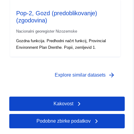
Pop-2, Gozd (predoblikovanje)
(zgodovina)
Nacionalni georegister Nizozemske
Gozdna funkcija. Predhodni načrt funkcij, Provincial
Environment Plan Drenthe. Popii, zemljevid 1.
arrow_forward
Explore similar datasets
Kakovost
Podobne zbirke podatkov