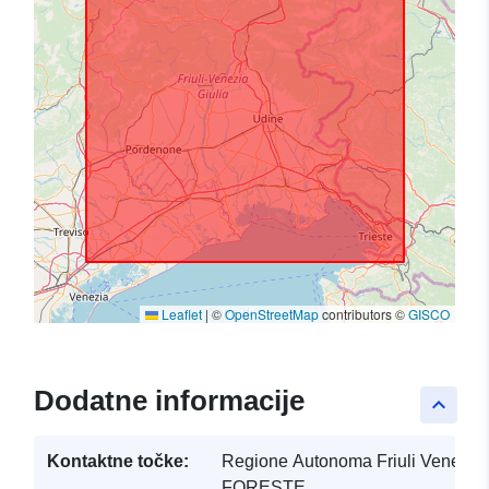
Leaflet
|
©
OpenStreetMap
contributors ©
GISCO
Dodatne informacije
keyboard_arrow_up
Kontaktne točke:
Regione Autonoma Friuli Venezia 
FORESTE