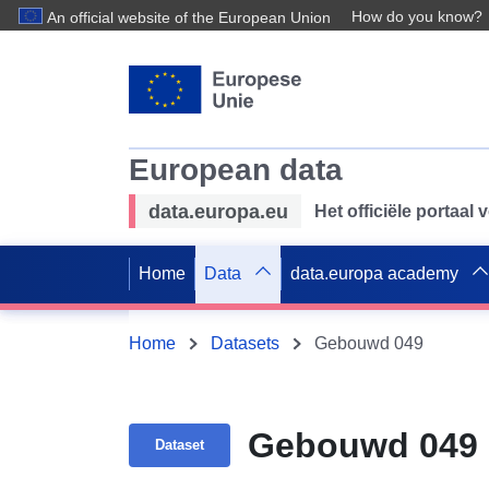
How do you know?
An official website of the European Union
European data
data.europa.eu
Het officiële portaal
Home
Data
data.europa academy
Home
Datasets
Gebouwd 049
Gebouwd 049
Dataset