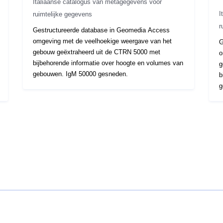
Italiaanse catalogus van metagegevens voor
I
ruimtelijke gegevens
r
Gestructureerde database in Geomedia Access
omgeving met de veelhoekige weergave van het
G
gebouw geëxtraheerd uit de CTRN 5000 met
o
bijbehorende informatie over hoogte en volumes van
g
gebouwen. IgM 50000 gesneden.
b
g