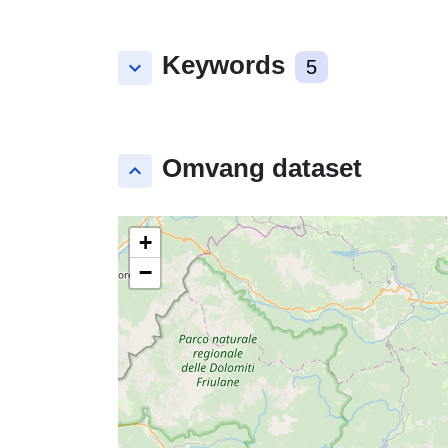
Keywords
keyboard_arrow_down
5
Omvang dataset
keyboard_arrow_up
+
−