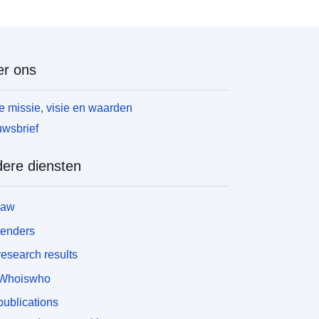
r ons
 missie, visie en waarden
wsbrief
ere diensten
law
tenders
esearch results
Whoiswho
ublications