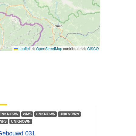
Leaflet
|
©
OpenStreetMap
contributors ©
GISCO
UNKNOWN
WMS
UNKNOWN
UNKNOWN
WFS
UNKNOWN
Gebouwd 031