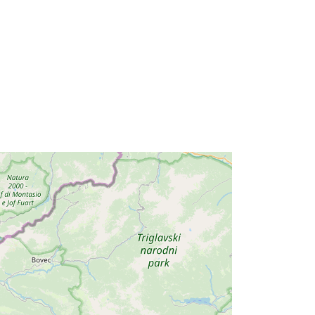
iuve-m6464-cc-i9782