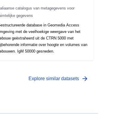
taliaanse catalogus van metagegevens voor
uimtelijke gegevens
estructureerde database in Geomedia Access
mgeving met de veelhoekige weergave van het
ebouw geëxtraheerd uit de CTRN 5000 met
ijbehorende informatie over hoogte en volumes van
ebouwen. IgM 50000 gesneden.
arrow_forward
Explore similar datasets