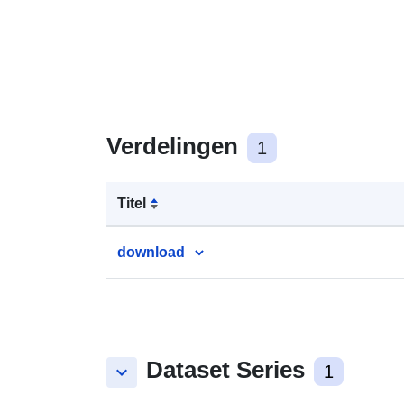
Verdelingen
1
Titel
download
Dataset Series
keyboard_arrow_down
1