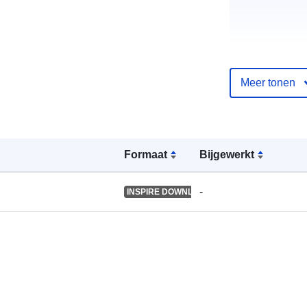
Meer tonen
Catalogusreg
:
Formaat
Bijgewerkt
Ruimtelijk:
-
INSPIRE DOWNLOAD SERVICE
Identificatore
uriRef: