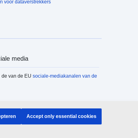
n voor dataverstrekkers
iale media
d de van de EU
sociale-mediakanalen van de
instellingen en -organen
pteren
Accept only essential cookies
en naar EU-instellingen en -organen