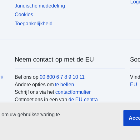
Logi
Juridische mededeling
Cookies
Toegankelijkheid
Neem contact op met de EU
Soc
eu
Bel ons op
00 800 6 7 8 9 10 11
Vin
Andere opties om
te bellen
EU
Schrijf ons via het
contactformulier
Ontmoet ons in een van
de EU-centra
EU-
 om uw gebruikservaring te
Acce
Zoek