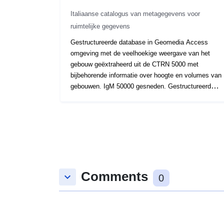
Italiaanse catalogus van metagegevens voor
ruimtelijke gegevens
Gestructureerde database in Geomedia Access
omgeving met de veelhoekige weergave van het
gebouw geëxtraheerd uit de CTRN 5000 met
bijbehorende informatie over hoogte en volumes van
gebouwen. IgM 50000 gesneden. Gestructureerde
database in Geomedia Access omgeving met de
veelhoekige weergave van het gebouw geëxtraheerd
uit de CTRN 5000 met bijbehorende informatie over
hoogte en volumes van gebouwen. IgM 50000
gesneden.
Comments
keyboard_arrow_down
0