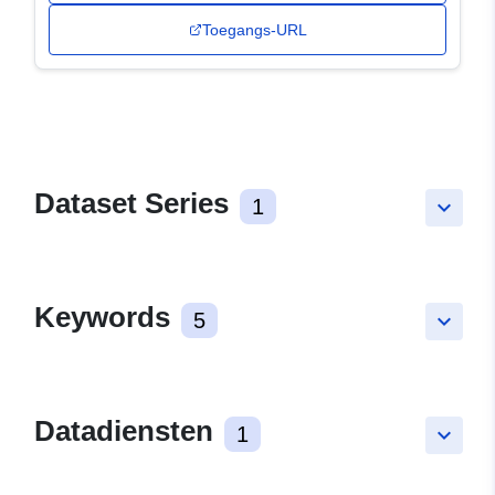
Toegangs-URL
Dataset Series
1
keyboard_arrow_down
Keywords
5
keyboard_arrow_down
Datadiensten
1
keyboard_arrow_down