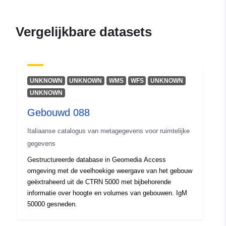
Bijgewerkt op data.europa.eu:
10
March 2026
Vergelijkbare datasets
Ruimtelijk:
Coördinaten:
[ [ 13.33, 46 ], [
13.67, 46 ], [ 13.67, 45.79 ], [
13.33, 45.79 ], [ 13.33, 46 ] ]
Soort:
Polygon
UNKNOWN
UNKNOWN
WMS
WFS
UNKNOWN
UNKNOWN
Identificatoren:
r_friuve:m6523-cc-i9341
Gebouwd 088
uriRef:
http://data.europa.eu/88u/dataset/r
Italiaanse catalogus van metagegevens voor ruimtelijke
m6523-cc-i9341
gegevens
Gestructureerde database in Geomedia Access
omgeving met de veelhoekige weergave van het gebouw
geëxtraheerd uit de CTRN 5000 met bijbehorende
informatie over hoogte en volumes van gebouwen. IgM
50000 gesneden.