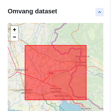
Omvang dataset
keyboard_arrow_up
+
−