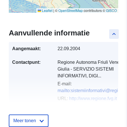
Leaflet
|
©
OpenStreetMap
contributors ©
GISCO
Aanvullende informatie
keyboard_arrow_up
Aangemaakt:
22.09.2004
Contactpunt:
Regione Autonoma Friuli Venezia
Giulia - SERVIZIO SISTEMI
INFORMATIVI, DIGI...
E-mail:
mailto:sistemiinformativi@regione.f
URL:
http://www.regione.fvg.it
Catalogusregister
Toegevoegd aan data.europa.eu:
:
03 December 2021
Meer tonen