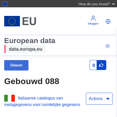
How do you know?
Inloggen
European data
data.europa.eu
0
Dataset
Gebouwd 088
Italiaanse catalogus van
Actions
metagegevens voor ruimtelijke gegevens