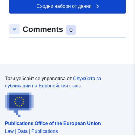
Сходни набори от данни
Comments
keyboard_arrow_down
0
Този уебсайт се управлява от
Службата за
публикации на Европейския съюз
Publications Office of the European Union
Law | Data | Publications