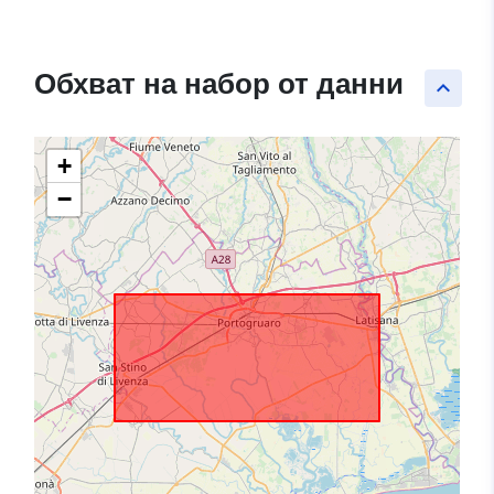
Обхват на набор от данни
keyboard_arrow_up
+
−