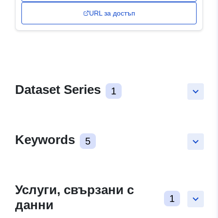
URL за достъп
Dataset Series
1
keyboard_arrow_down
Keywords
5
keyboard_arrow_down
Услуги, свързани с
1
keyboard_arrow_down
данни