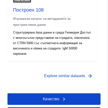
UNKNOWN
Построен 108
Италиански каталог на метаданните за
пространствени данни
Структурирана база данни в среда Геомедия Достъп
с многоъгълно представяне на сградата, извлечена
от CTRN 5000 със съответната информация за
височината и обема на сградите. IgM 50000
нарязани.
arrow_forward
Explore similar datasets
Качество