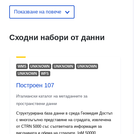
Каталожен
Добавено към data.europa.eu:
03
запис:
December 2021
Показване на повече
Актуализирана на data.europa.eu
10 March 2026
Сходни набори от данни
Пространствени
Координати:
[ [ 12.67, 45.8
:
], [ 13, 45.8 ], [ 13, 45.69 ], [
12.67, 45.69 ], [ 12.67, 45.8 ]
]
WMS
UNKNOWN
UNKNOWN
UNKNOWN
Тип:
Polygon
UNKNOWN
WFS
Построен 107
Идентификатор
r_friuve:m6525-cc-i9343
и:
Италиански каталог на метаданните за
пространствени данни
uriRef:
http://data.europa.eu/88u/dataset/r
Структурирана база данни в среда Геомедия Достъп
m6525-cc-i9343
с многоъгълно представяне на сградата, извлечена
от CTRN 5000 със съответната информация за
височината и обема на сградите. IgM 50000