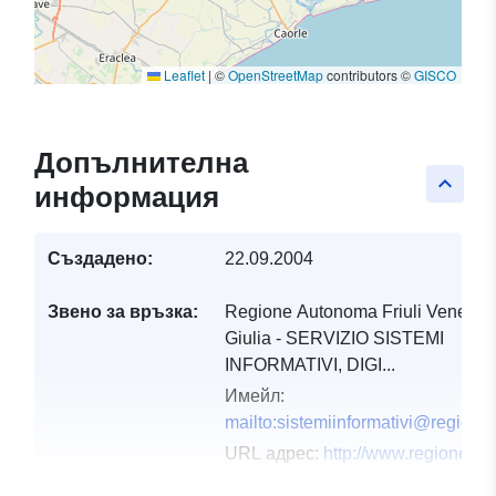
Leaflet
|
©
OpenStreetMap
contributors ©
GISCO
Допълнителна
keyboard_arrow_up
информация
Създадено:
22.09.2004
Звено за връзка:
Regione Autonoma Friuli Venezia
Giulia - SERVIZIO SISTEMI
INFORMATIVI, DIGI...
Имейл:
mailto:sistemiinformativi@regione.f
URL адрес:
http://www.regione.fvg.