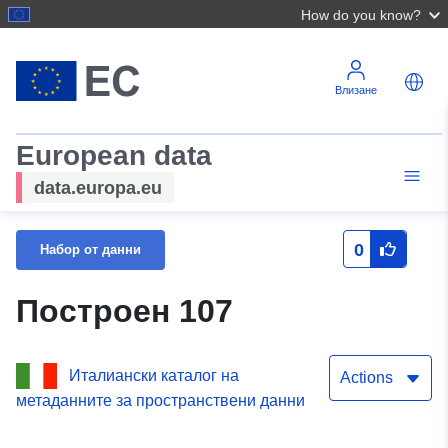
How do you know?
Влизане
European data
data.europa.eu
0
Набор от данни
Построен 107
Италиански каталог на
Actions
метаданните за пространствени данни