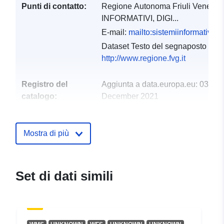
Punti di contatto:
Regione Autonoma Friuli Venezia
INFORMATIVI, DIGI...
E-mail:
mailto:sistemiinformativi@r
Dataset Testo del segnaposto del 
http://www.regione.fvg.it
Registro del
Aggiunta a data.europa.eu:
03
catalogo:
December 2021
Aggiornato su data.europa.eu:
10 March 2026
Mostra di più
Spaziale:
Coordinate:
[ [ 12.32, 46.66
], [ 13.92, 46.66 ], [ 13.92,
45.56 ], [ 12.32, 45.56 ], [
Set di dati simili
12.32, 46.66 ] ]
Tipo:
Polygon