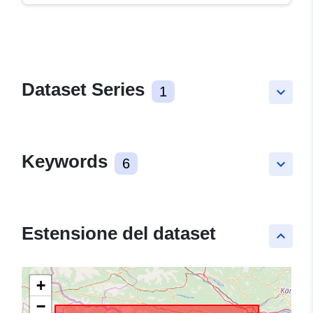
Dataset Series
1
keyboard_arrow_down
Keywords
6
keyboard_arrow_down
Estensione del dataset
keyboard_arrow_up
+
−