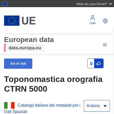
How do you know?
Login
European data
data.europa.eu
0
Set di dati
Toponomastica orografia
CTRN 5000
Catalogo Italiano dei metadati per i
Actions
Dati Spaziali