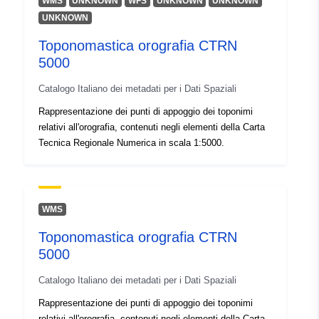
Identificatori:
r_friuve:m6641-cc-i9798
WMS
UNKNOWN
WFS
UNKNOWN
UNKNOWN
UNKNOWN
uriRef:
http://data.europa.eu/88u/dataset/r
Toponomastica orografia CTRN
m6641-cc-i9798
5000
Catalogo Italiano dei metadati per i Dati Spaziali
Rappresentazione dei punti di appoggio dei toponimi
relativi all'orografia, contenuti negli elementi della Carta
Tecnica Regionale Numerica in scala 1:5000.
WMS
Toponomastica orografia CTRN
5000
Catalogo Italiano dei metadati per i Dati Spaziali
Rappresentazione dei punti di appoggio dei toponimi
relativi all'orografia, contenuti negli elementi della Carta