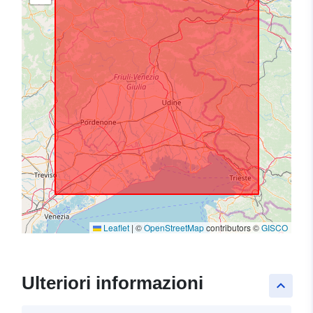
Leaflet
|
©
OpenStreetMap
contributors ©
GISCO
Ulteriori informazioni
keyboard_arrow_up