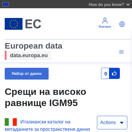
How do you know?
Влизане
European data
data.europa.eu
0
Набор от данни
Срещи на високо
равнище IGM95
Италиански каталог на
Actions
метаданните за пространствени данни