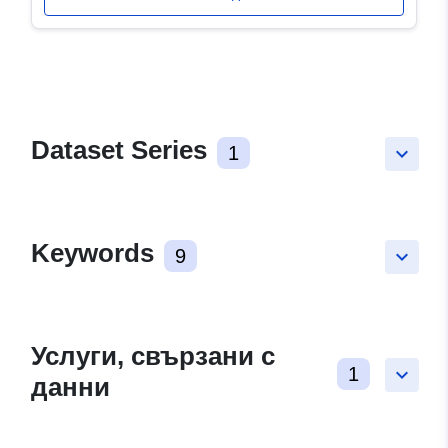
Dataset Series
1
keyboard_arrow_down
Keywords
9
keyboard_arrow_down
Услуги, свързани с
1
keyboard_arrow_down
данни