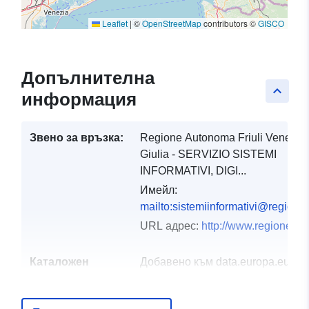
Leaflet
|
©
OpenStreetMap
contributors ©
GISCO
Допълнителна
keyboard_arrow_up
информация
Звено за връзка:
Regione Autonoma Friuli Venezia
Giulia - SERVIZIO SISTEMI
INFORMATIVI, DIGI...
Имейл:
mailto:sistemiinformativi@regione.f
URL адрес:
http://www.regione.fvg.
Каталожен
Добавено към data.europa.eu:
03
запис:
December 2021
Актуализирана на data.europa.eu