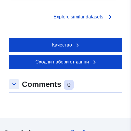
arrow_forward
Explore similar datasets
Качество
Сходни набори от данни
Comments
keyboard_arrow_down
0