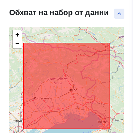
Обхват на набор от данни
keyboard_arrow_up
+
−