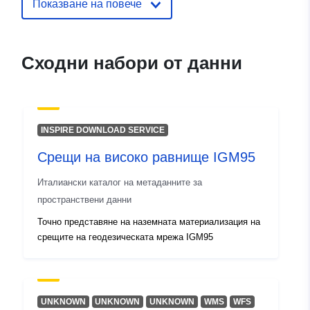
Показване на повече
10 March 2026
Пространствени
Координати:
[ [ 12.32, 46.66
:
], [ 13.92, 46.66 ], [ 13.92,
Сходни набори от данни
45.56 ], [ 12.32, 45.56 ], [
12.32, 46.66 ] ]
Тип:
Polygon
INSPIRE DOWNLOAD SERVICE
Идентификатор
r_friuve:m6741-cc-i9354
Срещи на високо равнище IGM95
и:
Италиански каталог на метаданните за
uriRef:
http://data.europa.eu/88u/dataset/r
пространствени данни
m6741-cc-i9354
Точно представяне на наземната материализация на
срещите на геодезическата мрежа IGM95
UNKNOWN
UNKNOWN
UNKNOWN
WMS
WFS