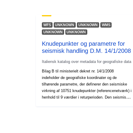
WFS
UNKNOWN
UNKNOWN
WMS
UNKNOWN
UNKNOWN
Knudepunkter og parametre for
seismisk handling D.M. 14/1/2008
Italiensk katalog over metadata for geografiske data
Bilag B til ministerielt dekret nr. 14/1/2008
indeholder de geografiske koordinater og de
tilhørende parametre, der definerer den seismiske
virkning af 10751 knudepunkter (referencenetværk) i
henhold til 9 værdier i returperioden. Den seismiske
handling er resultatet af et vægtet gennemsnit af de
seismiske handlinger beregnet i de 4 noder tættest
på stedet af interesse. De spektrale parametre,
beregnet på det horisontale stive referencested, er
den maksimale vandrette jordacceleration og, i