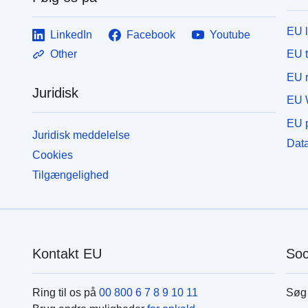
EU 
LinkedIn
Facebook
Youtube
EU 
Other
EU r
Juridisk
EU 
EU p
Juridisk meddelelse
Data
Cookies
Tilgængelighed
Kontakt EU
Soc
Ring til os på
00 800 6 7 8 9 10 11
Søg 