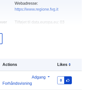
Webadresse:
https://www.regione.fvg.it
over
Tilføjet til data.europa.eu:
03
December 2021
Opdateret på data.europa.eu:
10
March 2026
Koordinater:
[ [ 12.32, 46.66 ], [
13.92, 46.66 ], [ 13.92, 45.56 ], [
Actions
Likes
12.32, 45.56 ], [ 12.32, 46.66 ] ]
Type:
Polygon
Adgang
0
Forhåndsvisning
r:
r_friuve:m6821-cc-i9352
http://data.europa.eu/88u/dataset/r_fr
iuve-m6821-cc-i9352