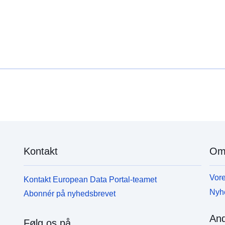
den maksimale værdi af forstærkningsfaktoren og
d
startperioden for afsnittet om konstant hastighed
S
g
Kontakt
Om
Vore
Kontakt European Data Portal-teamet
Nyh
Abonnér på nyhedsbrevet
And
Følg os på