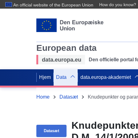
How do you know?
An official website of the European Union
European data
data.europa.eu
Den officielle portal
Hjem
Data
data.europa-akademiet
Home
Datasæt
Knudepunkter og param
Knudepunkter 
Datasæt
D.M. 14/1/200