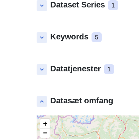
Dataset Series
keyboard_arrow_down
1
Keywords
keyboard_arrow_down
5
Datatjenester
keyboard_arrow_down
1
Datasæt omfang
keyboard_arrow_up
+
−