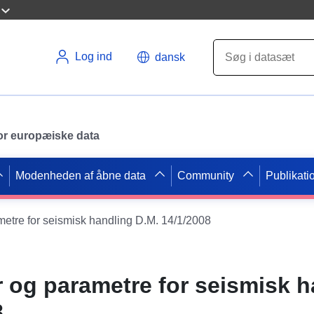
Log ind
dansk
 for europæiske data
Modenheden af åbne data
Community
Publikati
etre for seismisk handling D.M. 14/1/2008
og parametre for seismisk h
8