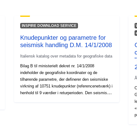
INSPIRE DOWNLOAD SERVICE
Knudepunkter og parametre for
seismisk handling D.M. 14/1/2008
Italiensk katalog over metadata for geografiske data
Bilag B til ministerielt dekret nr. 14/1/2008
indeholder de geografiske koordinater og de
Å
tilhørende parametre, der definerer den seismiske
virkning af 10751 knudepunkter (referencenetværk) i
C
henhold til 9 værdier i returperioden. Den seismiske
GEO
handling er resultatet af et vægtet gennemsnit af de
l
seismiske handlinger beregnet i de 4 noder tættest
«
på stedet af interesse. De spektrale parametre,
p
beregnet på det horisontale stive referencested, er
éta
den maksimale vandrette jordacceleration og, i
a
forhold til det horisontale accelerationsspektrum,
«