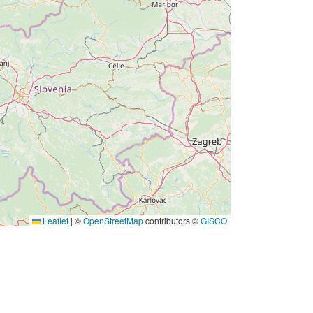
Leaflet
|
©
OpenStreetMap
contributors ©
GISCO