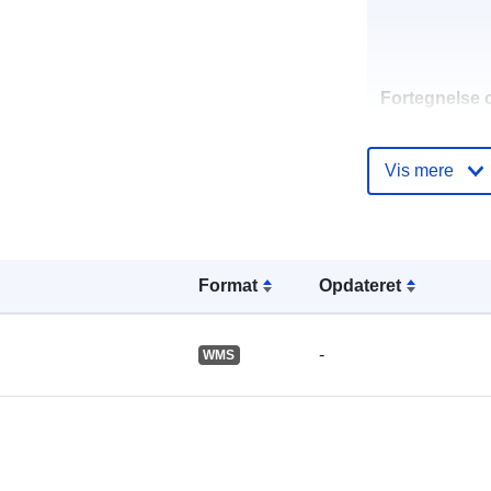
Fortegnelse 
kataloger:
Vis mere
Fysiske:
Format
Opdateret
-
WMS
Identifikatore
uriRef: