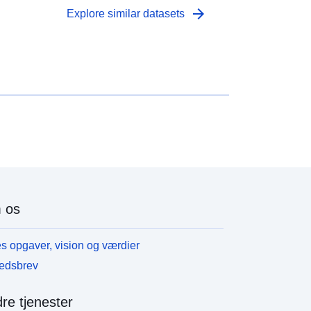
’assainissement non collectif ou construire une
arrow_forward
Explore similar datasets
TEU, RSDE « diffus toxiques » - améliorer la
estion des eaux pluviales
 os
s opgaver, vision og værdier
edsbrev
re tjenester