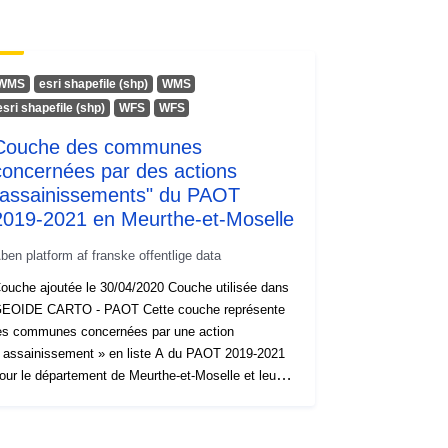
WMS
esri shapefile (shp)
WMS
esri shapefile (shp)
WFS
WFS
Couche des communes
concernées par des actions
"assainissements" du PAOT
2019-2021 en Meurthe-et-Moselle
ben platform af franske offentlige data
ouche ajoutée le 30/04/2020 Couche utilisée dans
IDE CARTO - PAOT Cette couche représente
es communes concernées par une action
 assainissement » en liste A du PAOT 2019-2021
our le département de Meurthe-et-Moselle et leur
t d’avancement; Actions : 302 « réseaux » -
méliorer le taux de collecte des réseaux, 401
 assainissement » - faire le choix du mode