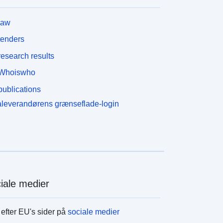
law
tenders
esearch results
Whoiswho
ublications
leverandørens grænseflade-login
iale medier
efter EU's sider på
sociale medier