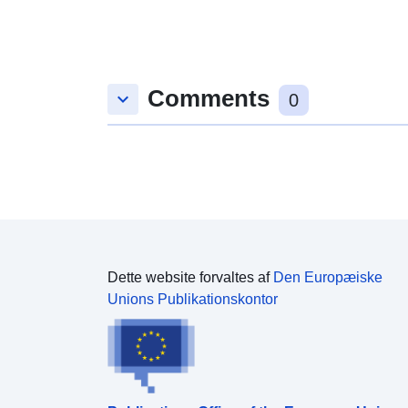
forhold til det horisontale accelerationsspektrum,
den maksimale værdi af forstærkningsfaktoren og
startperioden for afsnittet om konstant hastighed
Comments
keyboard_arrow_down
0
Dette website forvaltes af
Den Europæiske
Unions Publikationskontor