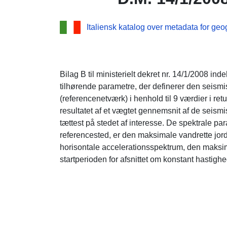
Italiensk katalog over metadata for geo
Bilag B til ministerielt dekret nr. 14/1/2008 in
tilhørende parametre, der definerer den seism
(referencenetværk) i henhold til 9 værdier i re
resultatet af et vægtet gennemsnit af de seism
tættest på stedet af interesse. De spektrale pa
referencested, er den maksimale vandrette jordac
horisontale accelerationsspektrum, den maksim
startperioden for afsnittet om konstant hastigh