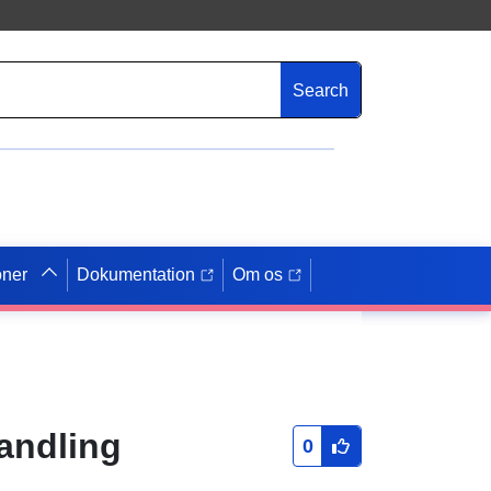
Search
oner
Dokumentation
Om os
andling
0