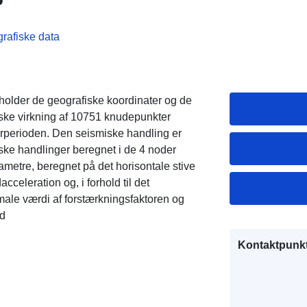
grafiske data
deholder de geografiske koordinater og de
iske virkning af 10751 knudepunkter
turperioden. Den seismiske handling er
iske handlinger beregnet i de 4 noder
rametre, beregnet på det horisontale stive
celeration og, i forhold til det
ale værdi af forstærkningsfaktoren og
ed
Kontaktpunkt