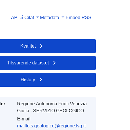
API
Citat
Metadata
Embed
RSS
Kvalitet
Tilsvarende datasæt
History
er:
Regione Autonoma Friuli Venezia
Giulia - SERVIZIO GEOLOGICO
E-mail:
mailto:s.geologico@regione.fvg.it