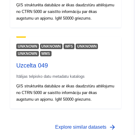
ĢIS strukturēta datubāze ar ēkas daudzstūru attēlojumu
no CTRN 5000 ar saistīto informāciju par ēkas
augstumu un apjomu. IgM 50000 griezums.
UNKNOWN
UNKNOWN
WFS
UNKNOWN
UNKNOWN
WMS
Uzcelta 049
Itālijas telpisko datu metadatu katalogs
ĢIS strukturēta datubāze ar ēkas daudzstūru attēlojumu
no CTRN 5000 ar saistīto informāciju par ēkas
augstumu un apjomu. IgM 50000 griezums.
arrow_forward
Explore similar datasets