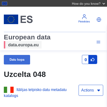
How do you know?
Pieteikties
European data
data.europa.eu
0
Datu kopa
Uzcelta 048
Itālijas telpisko datu metadatu
Actions
katalogs