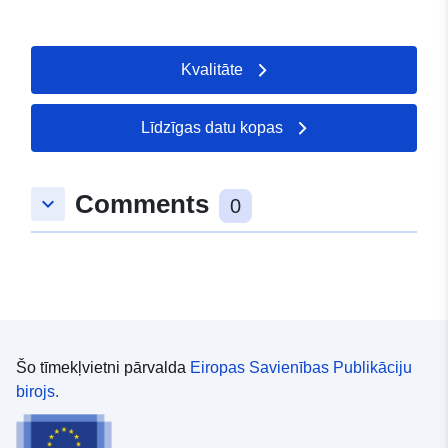
Kvalitāte
Līdzīgas datu kopas
Comments
keyboard_arrow_down
0
Šo tīmekļvietni pārvalda
Eiropas Savienības Publikāciju
birojs.