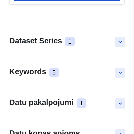
Dataset Series
1
keyboard_arrow_down
Keywords
5
keyboard_arrow_down
Datu pakalpojumi
1
keyboard_arrow_down
Datu kopas apjoms