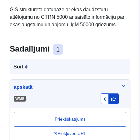
ĢIS strukturēta datubāze ar ēkas daudzstūru
attēlojumu no CTRN 5000 ar saistīto informāciju par
ēkas augstumu un apjomu. IgM 50000 griezums.
Sadalījumi
1
Sort
apskatīt
-
WMS
0
Priekšskatījums
Piekļuves URL