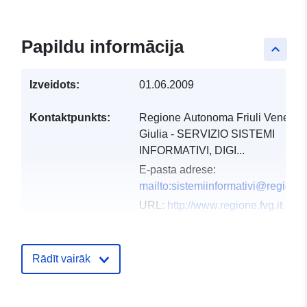
Papildu informācija
keyboard_arrow_up
Izveidots:
01.06.2009
Kontaktpunkts:
Regione Autonoma Friuli Venezia
Giulia - SERVIZIO SISTEMI
INFORMATIVI, DIGI...
E-pasta adrese:
mailto:sistemiinformativi@regione.f
URL:
http://www.regione.fvg.it
Kataloga
Pievienots data.europa.eu:
03
ieraksts:
December 2021
Rādīt vairāk
Jaunākā informācija par Data.euro
10 March 2026