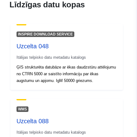
Līdzīgas datu kopas
Ģeogrāfiskā
Koordinātes:
[ [ 12.67, 46.41
atrašanās vieta:
], [ 13, 46.41 ], [ 13, 46.19 ], [
12.67, 46.19 ], [ 12.67, 46.41
] ]
INSPIRE DOWNLOAD SERVICE
Tips:
Polygon
Uzcelta 048
Identifikatori:
r_friuve:m7441-cc-i9360
Itālijas telpisko datu metadatu katalogs
ĢIS strukturēta datubāze ar ēkas daudzstūru attēlojumu
uriRef:
http://data.europa.eu/88u/dataset/r
no CTRN 5000 ar saistīto informāciju par ēkas
m7441-cc-i9360
augstumu un apjomu. IgM 50000 griezums.
WMS
Uzcelta 088
Itālijas telpisko datu metadatu katalogs