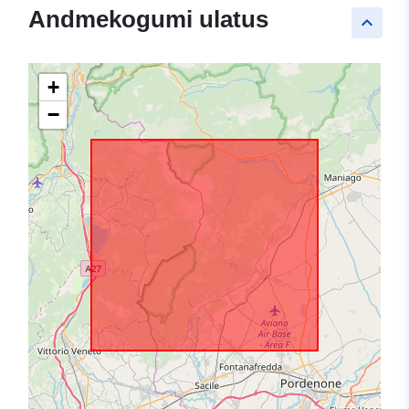
Andmekogumi ulatus
keyboard_arrow_up
+
−