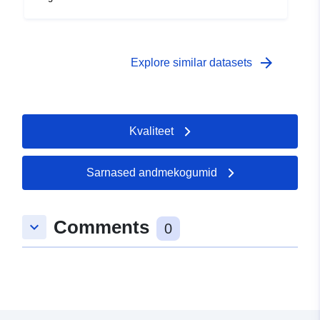
arrow_forward
Explore similar datasets
Kvaliteet
Sarnased andmekogumid
Comments
keyboard_arrow_down
0