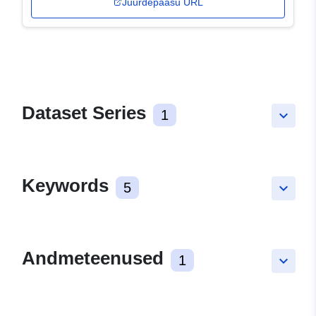
Juurdepääsu URL
Dataset Series
1
keyboard_arrow_down
Keywords
5
keyboard_arrow_down
Andmeteenused
1
keyboard_arrow_down