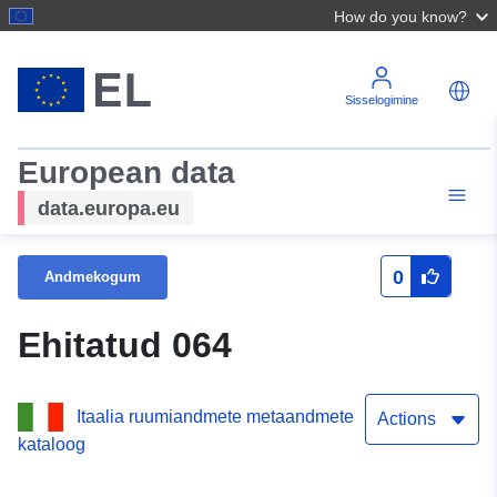
How do you know?
Sisselogimine
European data
data.europa.eu
0
Andmekogum
Ehitatud 064
Itaalia ruumiandmete metaandmete
Actions
kataloog