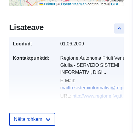
Leaflet
|
©
OpenStreetMap
contributors ©
GISCO
Lisateave
keyboard_arrow_up
Loodud:
01.06.2009
Kontaktpunktid:
Regione Autonoma Friuli Venezia
Giulia - SERVIZIO SISTEMI
INFORMATIVI, DIGI...
E-Mail:
mailto:sistemiinformativi@regione.f
URL:
http://www.regione.fvg.it
Kataloogi kirje:
Lisatud andmetele.europa.eu:
03
December 2021
Näita rohkem
Ajakohastatud veebisaidil Data.eu