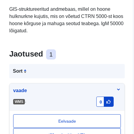
GIS-struktureeritud andmebaas, millel on hoone
hulknurkne kujutis, mis on võetud CTRN 5000-st koos
hoone kõrguse ja mahuga seotud teabega. IgM 50000
lõigatud.
Jaotused
1
Sort
vaade
-
WMS
0
Eelvaade