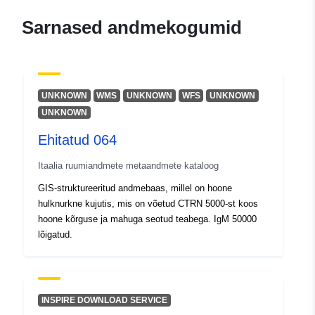
10 March 2026
Sarnased andmekogumid
Geograafiline
Koordinaadid:
[ [ 12.33,
ulatus:
46.21 ], [ 12.67, 46.21 ], [
12.67, 45.99 ], [ 12.33, 45.99
], [ 12.33, 46.21 ] ]
UNKNOWN
WMS
UNKNOWN
WFS
UNKNOWN
Tüüp:
Polygon
UNKNOWN
Ehitatud 064
Identifikaatorid:
r_friuve:m7501-cc-i9363
Itaalia ruumiandmete metaandmete kataloog
uriRef:
http://data.europa.eu/88u/dataset/r
GIS-struktureeritud andmebaas, millel on hoone
m7501-cc-i9363
hulknurkne kujutis, mis on võetud CTRN 5000-st koos
hoone kõrguse ja mahuga seotud teabega. IgM 50000
lõigatud.
INSPIRE DOWNLOAD SERVICE