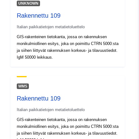
Tyyppi:
Polygon
UNKNOWN
Rakennettu 109
Tunnisteet:
r_friuve:m7701-cc-i9823
Italian paikkatietojen metatietoluettelo
uriRef:
http://data.europa.eu/88u/dataset/r
GIS-rakenteinen tietokanta, jossa on rakennuksen
m7701-cc-i9823
monikulmiollinen esitys, joka on poimittu CTRN 5000:sta
ja siihen liittyvät rakennuksen korkeus- ja tilavuustiedot.
IgM 50000 leikkaus.
WMS
Rakennettu 109
Italian paikkatietojen metatietoluettelo
GIS-rakenteinen tietokanta, jossa on rakennuksen
monikulmiollinen esitys, joka on poimittu CTRN 5000:sta
ja siihen liittyvät rakennuksen korkeus- ja tilavuustiedot.