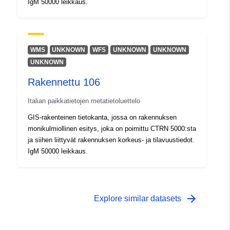
IgM 50000 leikkaus.
WMS
UNKNOWN
WFS
UNKNOWN
UNKNOWN
UNKNOWN
Rakennettu 106
Italian paikkatietojen metatietoluettelo
GIS-rakenteinen tietokanta, jossa on rakennuksen
monikulmiollinen esitys, joka on poimittu CTRN 5000:sta
ja siihen liittyvät rakennuksen korkeus- ja tilavuustiedot.
IgM 50000 leikkaus.
arrow_forward
Explore similar datasets