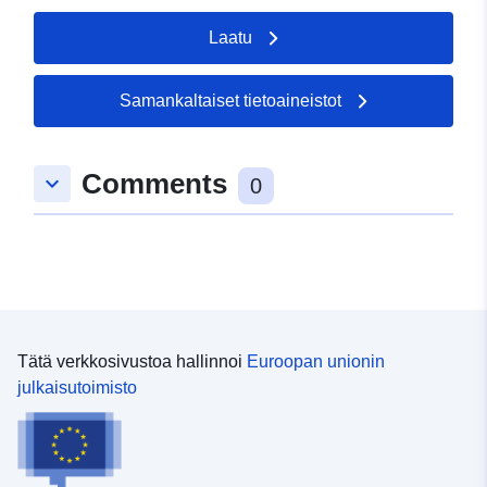
Laatu
Samankaltaiset tietoaineistot
Comments
keyboard_arrow_down
0
Tätä verkkosivustoa hallinnoi
Euroopan unionin
julkaisutoimisto