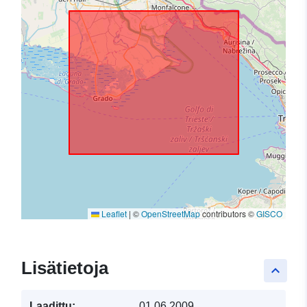
Leaflet
|
©
OpenStreetMap
contributors ©
GISCO
Lisätietoja
keyboard_arrow_up
Laadittu:
01.06.2009