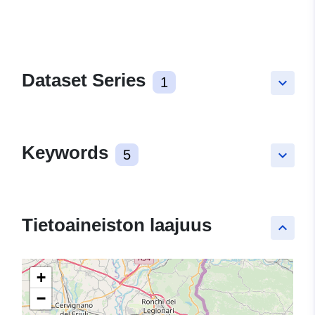
Dataset Series
1
keyboard_arrow_down
Keywords
5
keyboard_arrow_down
Tietoaineiston laajuus
keyboard_arrow_up
+
−