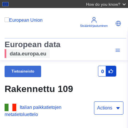
How do you know?
Sisäänkirjautuminen
European data
data.europa.eu
0
Tietoaineisto
Rakennettu 109
Italian paikkatietojen
Actions
metatietoluettelo