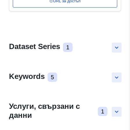
URL за достъп
Dataset Series
1
keyboard_arrow_down
Keywords
5
keyboard_arrow_down
Услуги, свързани с
1
keyboard_arrow_down
данни