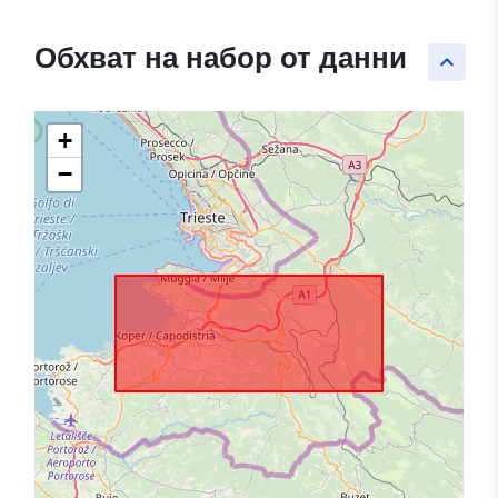
Обхват на набор от данни
keyboard_arrow_up
+
−