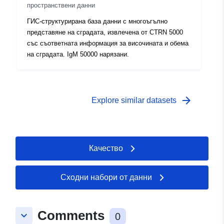
пространствени данни
ГИС-структурирана база данни с многоъгълно
представяне на сградата, извлечена от CTRN 5000
със съответната информация за височината и обема
на сградата. IgM 50000 нарязани.
arrow_forward
Explore similar datasets
Качество
Сходни набори от данни
Comments
keyboard_arrow_down
0