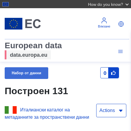
How do you know?
Влизане
European data
data.europa.eu
0
Набор от данни
Построен 131
Италиански каталог на
Actions
метаданните за пространствени данни