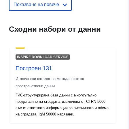
запис:
December 2021
Показване на повече
Актуализирана на data.europa.eu
10 March 2026
Сходни набори от данни
Пространствени
Координати:
[ [ 13.67, 45.6
:
], [ 14, 45.6 ], [ 14, 45.5 ], [
13.67, 45.5 ], [ 13.67, 45.6 ] ]
Тип:
Polygon
INSPIRE DOWNLOAD SERVICE
Построен 131
Идентификатор
r_friuve:m7741-cc-i9375
и:
Италиански каталог на метаданните за
пространствени данни
uriRef:
http://data.europa.eu/88u/dataset/r
ГИС-структурирана база данни с многоъгълно
m7741-cc-i9375
представяне на сградата, извлечена от CTRN 5000
със съответната информация за височината и обема
на сградата. IgM 50000 нарязани.