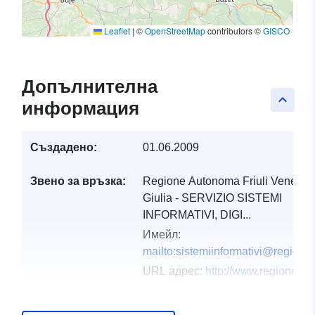
Leaflet
|
©
OpenStreetMap
contributors ©
GISCO
Допълнителна
keyboard_arrow_up
информация
Създадено:
01.06.2009
Звено за връзка:
Regione Autonoma Friuli Venezia
Giulia - SERVIZIO SISTEMI
INFORMATIVI, DIGI...
Имейл:
mailto:sistemiinformativi@regione.f
URL адрес:
http://www.regione.fvg.
Каталожен
Добавено към data.europa.eu:
03