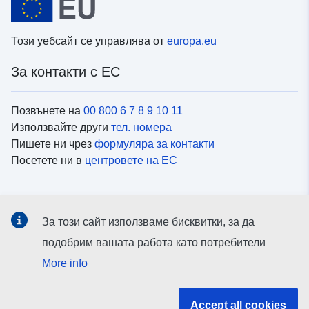
Този уебсайт се управлява от
europa.eu
За контакти с ЕС
Позвънете на
00 800 6 7 8 9 10 11
Използвайте други
тел. номера
Пишете ни чрез
формуляра за контакти
Посетете ни в
центровете на ЕС
Социални медии
За този сайт използваме бисквитки, за да
Вижте профили на ЕС в
социалните медии
подобрим вашата работа като потребители
More info
Институции и органи на ЕС
Accept all cookies