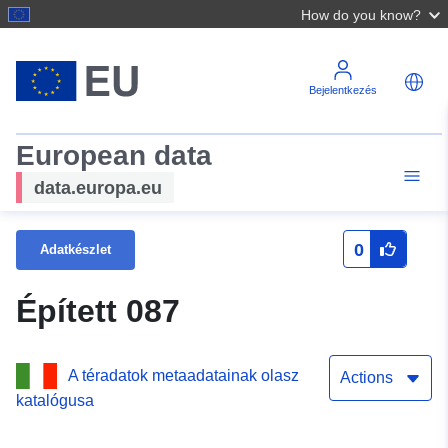
How do you know?
Bejelentkezés
European data
data.europa.eu
0
Adatkészlet
Épített 087
A téradatok metaadatainak olasz
Actions
katalógusa