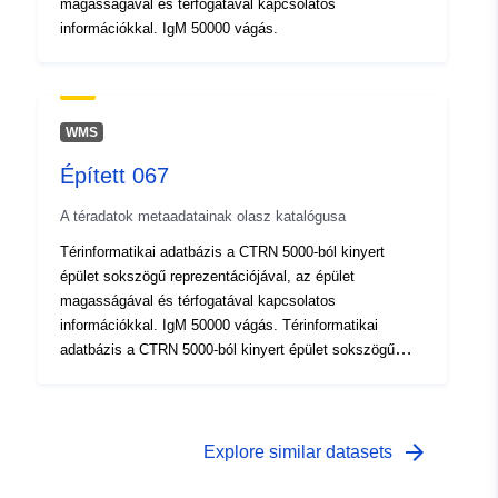
magasságával és térfogatával kapcsolatos
információkkal. IgM 50000 vágás.
WMS
Épített 067
A téradatok metaadatainak olasz katalógusa
Térinformatikai adatbázis a CTRN 5000-ból kinyert
épület sokszögű reprezentációjával, az épület
magasságával és térfogatával kapcsolatos
információkkal. IgM 50000 vágás. Térinformatikai
adatbázis a CTRN 5000-ból kinyert épület sokszögű
reprezentációjával, az épület magasságával és
térfogatával kapcsolatos információkkal. IgM 50000
vágás. Térinformatikai adatbázis a CTRN 5000-ból
kinyert épület sokszögű reprezentációjával, az épület
arrow_forward
Explore similar datasets
magasságával és térfogatával kapcsolatos
információkkal. IgM 50000 vágás.