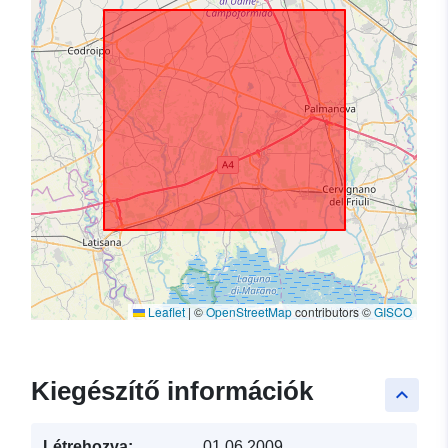
Leaflet
|
©
OpenStreetMap
contributors ©
GISCO
Kiegészítő információk
keyboard_arrow_up
Létrehozva:
01.06.2009