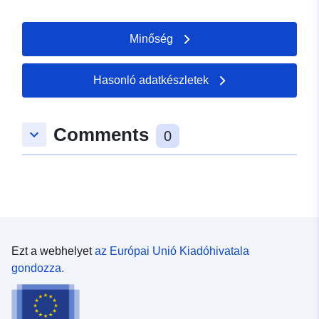
Minőség
Hasonló adatkészletek
Comments
keyboard_arrow_down
0
Ezt a webhelyet
az Európai Unió Kiadóhivatala
gondozza.