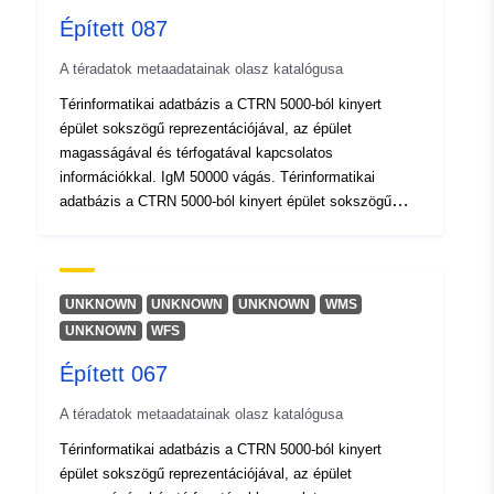
Épített 087
Azonosítók:
r_friuve:m7761-cc-i9826
A téradatok metaadatainak olasz katalógusa
uriRef:
http://data.europa.eu/88u/dataset/r
Térinformatikai adatbázis a CTRN 5000-ból kinyert
m7761-cc-i9826
épület sokszögű reprezentációjával, az épület
magasságával és térfogatával kapcsolatos
információkkal. IgM 50000 vágás. Térinformatikai
adatbázis a CTRN 5000-ból kinyert épület sokszögű
reprezentációjával, az épület magasságával és
térfogatával kapcsolatos információkkal. IgM 50000
vágás.
UNKNOWN
UNKNOWN
UNKNOWN
WMS
UNKNOWN
WFS
Épített 067
A téradatok metaadatainak olasz katalógusa
Térinformatikai adatbázis a CTRN 5000-ból kinyert
épület sokszögű reprezentációjával, az épület