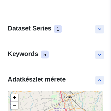
Dataset Series
1
keyboard_arrow_down
Keywords
5
keyboard_arrow_down
Adatkészlet mérete
keyboard_arrow_up
+
−