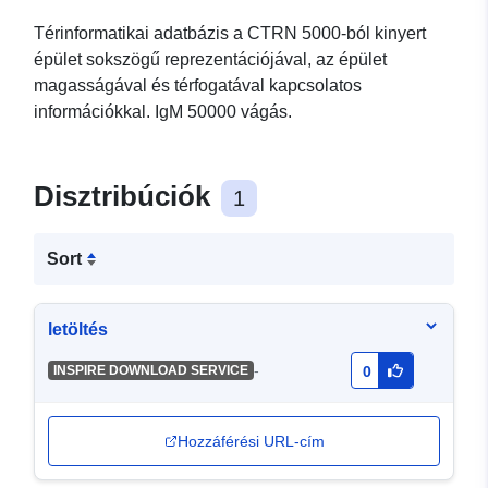
Térinformatikai adatbázis a CTRN 5000-ból kinyert
épület sokszögű reprezentációjával, az épület
magasságával és térfogatával kapcsolatos
információkkal. IgM 50000 vágás.
Disztribúciók
1
Sort
letöltés
-
INSPIRE DOWNLOAD SERVICE
0
Hozzáférési URL-cím