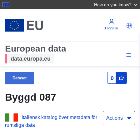
How do you know?
Logga in
European data
data.europa.eu
0
Dataset
Byggd 087
Italiensk katalog över metadata för
Actions
rumsliga data