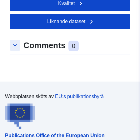
Kvalitet
Liknande dataset
Comments
keyboard_arrow_down
0
Webbplatsen sköts av
EU:s publikationsbyrå
Publications Office of the European Union