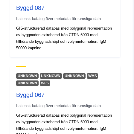
Byggd 087
Identifierare:
r_friuve:m7761-cc-i9826
Italiensk katalog över metadata för rumsliga data
uriRef:
http://data.europa.eu/88u/dataset/r
GIS-strukturerad databas med polygonal representation
m7761-cc-i9826
av byggnaden extraherad från CTRN 5000 med
tillhörande byggnadshöjd och volyminformation. IgM
50000 kapning.
UNKNOWN
UNKNOWN
UNKNOWN
WMS
UNKNOWN
WFS
Byggd 067
Italiensk katalog över metadata för rumsliga data
GIS-strukturerad databas med polygonal representation
av byggnaden extraherad från CTRN 5000 med
tillhörande byggnadshöjd och volyminformation. IgM