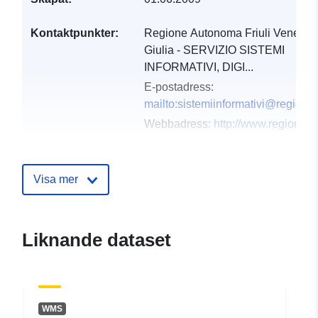
Kontaktpunkter:
Regione Autonoma Friuli Venezia
Giulia - SERVIZIO SISTEMI
INFORMATIVI, DIGI...
E-postadress:
mailto:sistemiinformativi@regione.f
Webbadress:
http://www.regione.fv
Katalogregister:
Läggs till i data.europa.eu:
03
December 2021
Visa mer
Uppdaterad på data.europa.eu:
10 March 2026
Liknande dataset
Spatial:
Koordinater:
[ [ 13, 46 ], [
13.33, 46 ], [ 13.33, 45.79 ], [
13, 45.79 ], [ 13, 46 ] ]
Typ:
Polygon
WMS