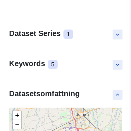
Dataset Series
1
keyboard_arrow_down
Keywords
5
keyboard_arrow_down
Datasetsomfattning
keyboard_arrow_up
+
−