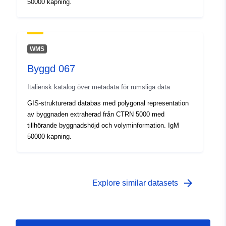
50000 kapning.
WMS
Byggd 067
Italiensk katalog över metadata för rumsliga data
GIS-strukturerad databas med polygonal representation
av byggnaden extraherad från CTRN 5000 med
tillhörande byggnadshöjd och volyminformation. IgM
50000 kapning.
arrow_forward
Explore similar datasets