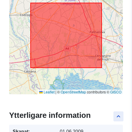
Leaflet
|
©
OpenStreetMap
contributors ©
GISCO
Ytterligare information
keyboard_arrow_up
Skapat:
01.06.2009