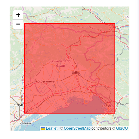
+
−
Leaflet
|
©
OpenStreetMap
contributors ©
GISCO