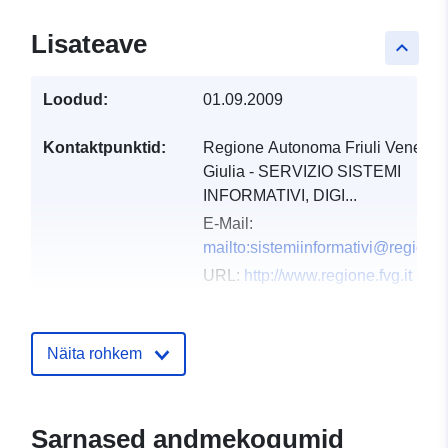
Lisateave
keyboard_arrow_up
Loodud:
01.09.2009
Kontaktpunktid:
Regione Autonoma Friuli Venezia
Giulia - SERVIZIO SISTEMI
INFORMATIVI, DIGI...
E-Mail:
mailto:sistemiinformativi@regione.f
URL:
http://www.regione.fvg.it
Kataloogi kirje:
Lisatud andmetele.europa.eu:
03
December 2021
Näita rohkem
Ajakohastatud veebisaidil Data.eu
10 March 2026
Sarnased andmekogumid