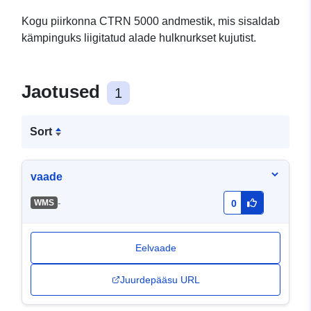
Kogu piirkonna CTRN 5000 andmestik, mis sisaldab
kämpinguks liigitatud alade hulknurkset kujutist.
Jaotused
1
Sort
vaade
-
WMS
0
Eelvaade
Juurdepääsu URL