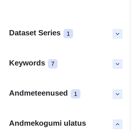
Dataset Series
1
keyboard_arrow_down
Keywords
7
keyboard_arrow_down
Andmeteenused
1
keyboard_arrow_down
Andmekogumi ulatus
keyboard_arrow_up