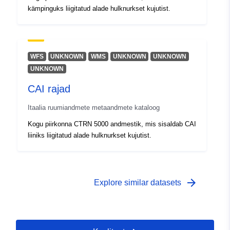
kämpinguks liigitatud alade hulknurkset kujutist.
WFS
UNKNOWN
WMS
UNKNOWN
UNKNOWN
UNKNOWN
CAI rajad
Itaalia ruumiandmete metaandmete kataloog
Kogu piirkonna CTRN 5000 andmestik, mis sisaldab CAI
liiniks liigitatud alade hulknurkset kujutist.
arrow_forward
Explore similar datasets