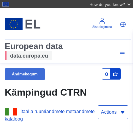
How do you know?
Sisselogimine
European data
data.europa.eu
0
Andmekogum
Kämpingud CTRN
Itaalia ruumiandmete metaandmete
Actions
kataloog