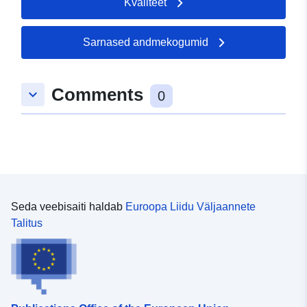
Kvaliteet
Sarnased andmekogumid
Comments
keyboard_arrow_down
0
Seda veebisaiti haldab
Euroopa Liidu Väljaannete
Talitus