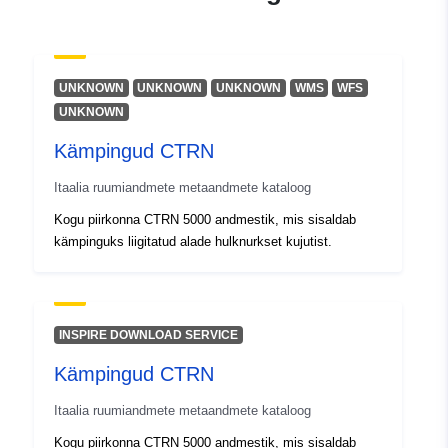
Geograafiline
Koordinaadid:
[ [ 12.32,
ulatus:
46.66 ], [ 13.92, 46.66 ], [
13.92, 45.56 ], [ 12.32, 45.56
], [ 12.32, 46.66 ] ]
UNKNOWN
UNKNOWN
UNKNOWN
WMS
WFS
Tüüp:
Polygon
UNKNOWN
Kämpingud CTRN
Identifikaatorid:
r_friuve:m7781-cc-i9377
Itaalia ruumiandmete metaandmete kataloog
uriRef:
http://data.europa.eu/88u/dataset/r
Kogu piirkonna CTRN 5000 andmestik, mis sisaldab
m7781-cc-i9377
kämpinguks liigitatud alade hulknurkset kujutist.
INSPIRE DOWNLOAD SERVICE
Kämpingud CTRN
Itaalia ruumiandmete metaandmete kataloog
Kogu piirkonna CTRN 5000 andmestik, mis sisaldab