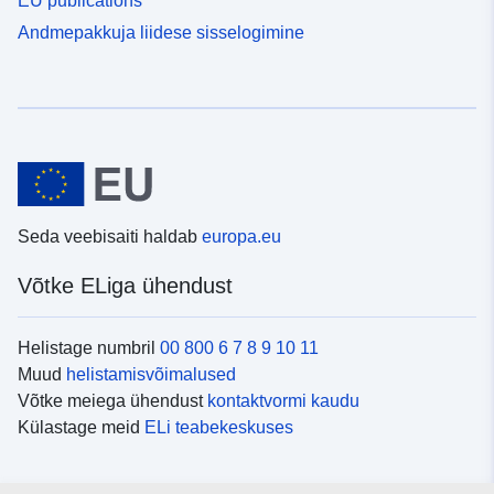
EU publications
Andmepakkuja liidese sisselogimine
Seda veebisaiti haldab
europa.eu
Võtke ELiga ühendust
Helistage numbril
00 800 6 7 8 9 10 11
Muud
helistamisvõimalused
Võtke meiega ühendust
kontaktvormi kaudu
Külastage meid
ELi teabekeskuses