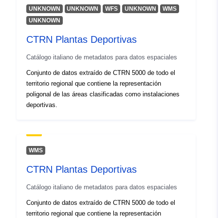
], [ 12.32, 46.66 ] ]
UNKNOWN
UNKNOWN
WFS
UNKNOWN
WMS
Tipo:
Polygon
UNKNOWN
CTRN Plantas Deportivas
Identificadores:
r_friuve:m7881-cc-i9832
Catálogo italiano de metadatos para datos espaciales
uriRef:
http://data.europa.eu/88u/dataset/r
Conjunto de datos extraído de CTRN 5000 de todo el
m7881-cc-i9832
territorio regional que contiene la representación
poligonal de las áreas clasificadas como instalaciones
deportivas.
WMS
CTRN Plantas Deportivas
Catálogo italiano de metadatos para datos espaciales
Conjunto de datos extraído de CTRN 5000 de todo el
territorio regional que contiene la representación