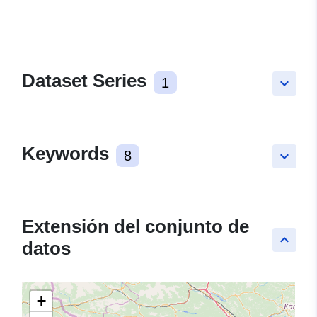
Dataset Series
1
keyboard_arrow_down
Keywords
8
keyboard_arrow_down
Extensión del conjunto de
keyboard_arrow_up
datos
+