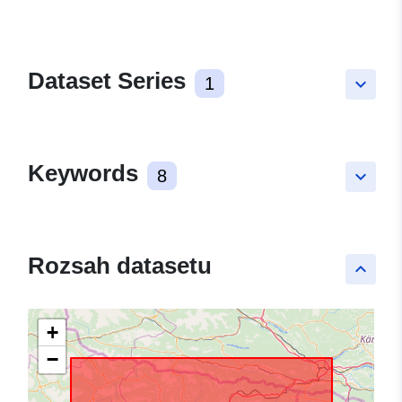
Dataset Series
1
keyboard_arrow_down
Keywords
8
keyboard_arrow_down
Rozsah datasetu
keyboard_arrow_up
+
−