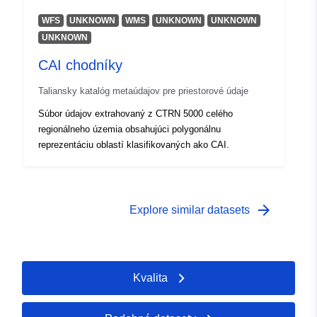
WFS
UNKNOWN
WMS
UNKNOWN
UNKNOWN
UNKNOWN
CAI chodníky
Taliansky katalóg metaúdajov pre priestorové údaje
Súbor údajov extrahovaný z CTRN 5000 celého
regionálneho územia obsahujúci polygonálnu
reprezentáciu oblastí klasifikovaných ako CAI.
arrow_forward
Explore similar datasets
Kvalita