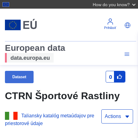
How do you know?
Prihlásiť
European data
data.europa.eu
0
Dataset
CTRN Športové Rastliny
Taliansky katalóg metaúdajov pre
Actions
priestorové údaje