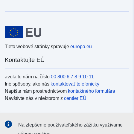
Tieto webové stránky spravuje
europa.eu
Kontaktujte EÚ
avolajte nám na číslo
00 800 6 7 8 9 10 11
Iné spôsoby, ako nás
kontaktovať telefonicky
Napíšte nám prostredníctvom
kontaktného formulára
Navštívte nás v niektorom z
centier EÚ
Sociálne médiá
Na zlepšenie používateľského zážitku využívame
Kanály EÚ na
sociálnych médiách
súbory cookies.