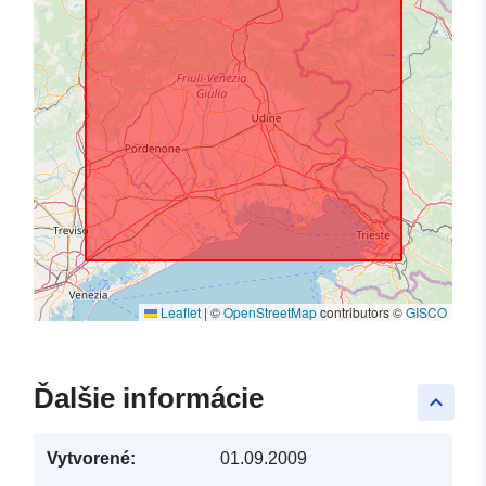
Leaflet
|
©
OpenStreetMap
contributors ©
GISCO
Ďalšie informácie
keyboard_arrow_up
Vytvorené:
01.09.2009