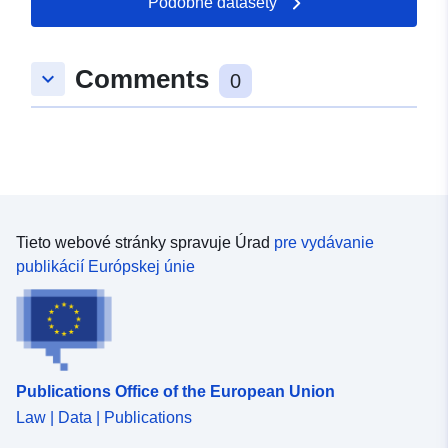
Podobné datasety
Comments
keyboard_arrow_down
0
Tieto webové stránky spravuje Úrad
pre vydávanie
publikácií Európskej únie
Publications Office of the European Union
Law | Data | Publications