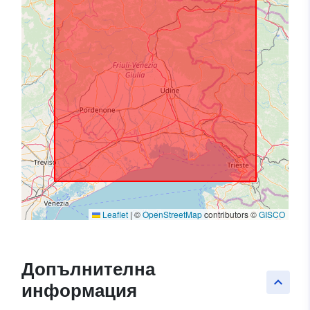
Leaflet
|
©
OpenStreetMap
contributors ©
GISCO
Допълнителна
keyboard_arrow_up
информация