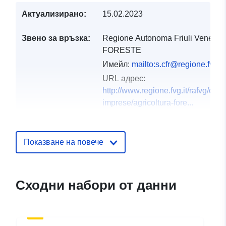
Актуализирано:
15.02.2023
Звено за връзка:
Regione Autonoma Friuli Venezia 
FORESTE
Имейл:
mailto:s.cfr@regione.fvg.it
URL адрес:
http://www.regione.fvg.it/rafvg/
imprese/agricoltura-fore...
Каталожен
Добавено към data.europa.eu:
03
запис:
December 2021
Показване на повече
Актуализирана на data.europa.eu
10 March 2026
Сходни набори от данни
Пространствени
Координати:
[ [ 12.32, 46.66
:
], [ 13.92, 46.66 ], [ 13.92,
45.56 ], [ 12.32, 45.56 ], [