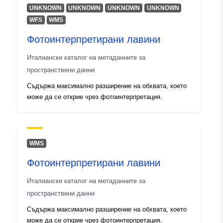
12.32, 46.66 ] ]
UNKNOWN
UNKNOWN
UNKNOWN
UNKNOWN
Тип:
Polygon
WFS
WMS
Фотоинтерпретирани лавини
Идентификатор
r_friuve:m8520-cc-i9408
и:
Италиански каталог на метаданните за
пространствени данни
uriRef:
http://data.europa.eu/88u/dataset/r
Съдържа максимално разширение на обхвата, което
m8520-cc-i9408
може да се открие чрез фотоинтерпретация.
Периодичност
weekly
на начисляване:
WMS
Фотоинтерпретирани лавини
Италиански каталог на метаданните за
пространствени данни
Съдържа максимално разширение на обхвата, което
може да се открие чрез фотоинтерпретация.