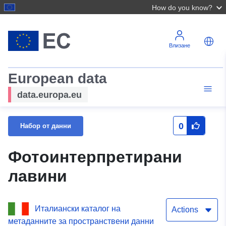
How do you know?
Влизане
European data
data.europa.eu
0
Набор от данни
Фотоинтерпретирани
лавини
Италиански каталог на
Actions
метаданните за пространствени данни