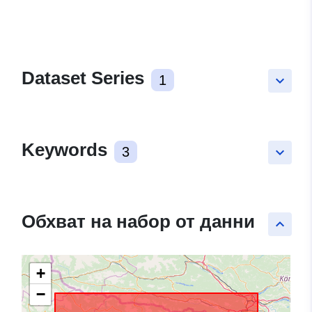
Dataset Series
1
keyboard_arrow_down
Keywords
3
keyboard_arrow_down
Обхват на набор от данни
keyboard_arrow_up
+
−