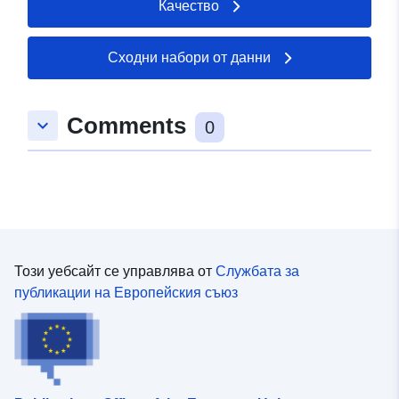
Качество
Сходни набори от данни
Comments
keyboard_arrow_down
0
Този уебсайт се управлява от
Службата за
публикации на Европейския съюз