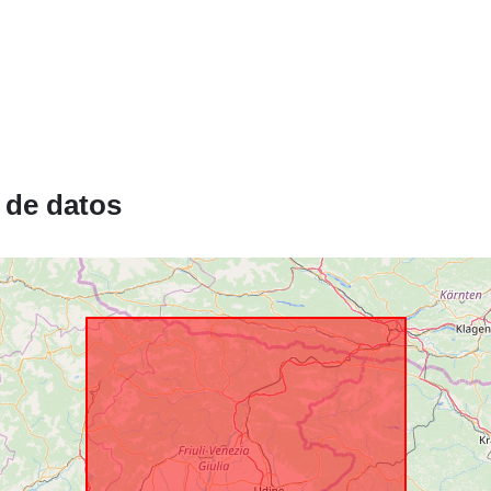
uriRef:
Periodicidad
acumulación
 de datos