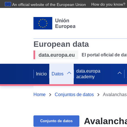
How do you know?
An official website of the European Union
European data
data.europa.eu
El portal oficial de 
data.europa
Inicio
Datos
academy
Home
Conjuntos de datos
Avalanchas 
Avalancha
Conjunto de datos