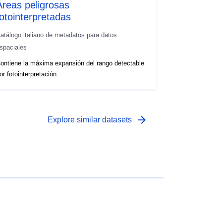
Áreas peligrosas
fotointerpretadas
atálogo italiano de metadatos para datos
spaciales
ontiene la máxima expansión del rango detectable
or fotointerpretación.
arrow_forward
Explore similar datasets