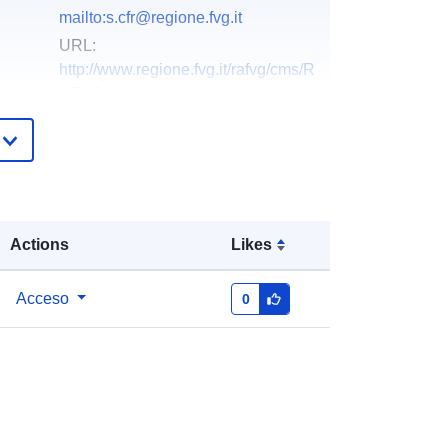
mailto:s.cfr@regione.fvg.it
URL:
http://www.regione.fvg.it/rafvg/cms/R
AFVG/economia-
imprese/agricoltura-fore...
Añadido a data.europa.eu:
03
December 2021
Actualizado en data.europa.eu:
10
Actions
Likes
March 2026
Coordenadas:
[ [ 12.32, 46.66 ], [
Acceso
0
13.92, 46.66 ], [ 13.92, 45.56 ], [
12.32, 45.56 ], [ 12.32, 46.66 ] ]
Tipo:
Polygon
es:
r_friuve:m8520-cc-i9408