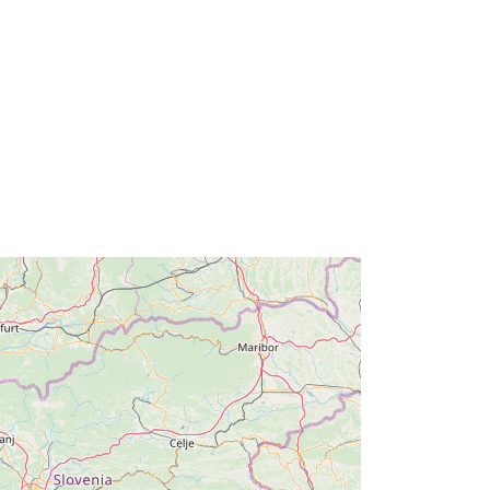
http://data.europa.eu/88u/dataset/r_fr
iuve-m8520-cc-i9408
 de
weekly
: