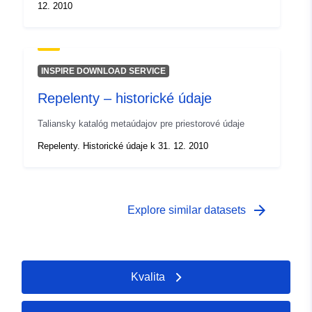
12. 2010
INSPIRE DOWNLOAD SERVICE
Repelenty – historické údaje
Taliansky katalóg metaúdajov pre priestorové údaje
Repelenty. Historické údaje k 31. 12. 2010
arrow_forward
Explore similar datasets
Kvalita