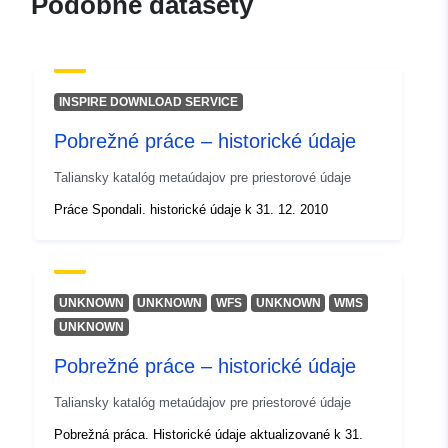
Podobné datasety
pokrytie:
[ 13.92, 46.66 ], [ 13.92,
45.56 ], [ 12.32, 45.56 ], [
12.32, 46.66 ] ]
Typ:
Polygon
INSPIRE DOWNLOAD SERVICE
Pobrežné práce – historické údaje
Identifikátory:
r_friuve:m8686-cc-i9465
Taliansky katalóg metaúdajov pre priestorové údaje
uriRef:
http://data.europa.eu/88u/dataset/r
Práce Spondali. historické údaje k 31. 12. 2010
m8686-cc-i9465
UNKNOWN
UNKNOWN
WFS
UNKNOWN
WMS
UNKNOWN
Pobrežné práce – historické údaje
Taliansky katalóg metaúdajov pre priestorové údaje
Pobrežná práca. Historické údaje aktualizované k 31.