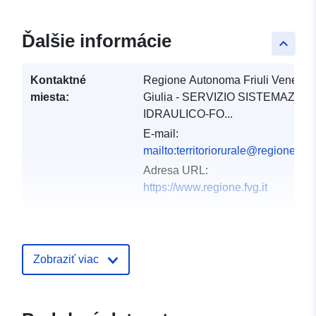
Ďalšie informácie
keyboard_arrow_up
Kontaktné
Regione Autonoma Friuli Venezia
miesta:
Giulia - SERVIZIO SISTEMAZION
IDRAULICO-FO...
E-mail:
mailto:territoriorurale@regione.fvg.
Adresa URL:
https://www.regione.fvg.it
Katalógový
Pridané k údajom.europa.eu:
03 D
záznam:
2021
Zobraziť viac
Aktualizované na základe údajov.
10 March 2026
Zemepisné
Súradnice:
[ [ 12.32, 46.66 ],