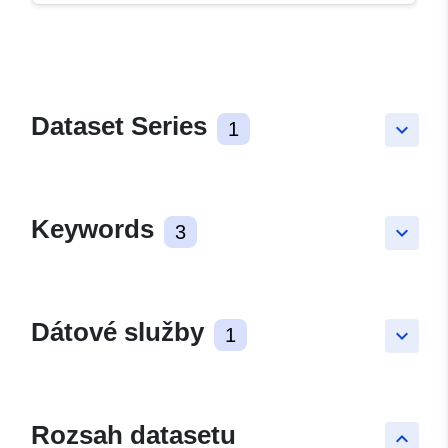
Dataset Series
1
keyboard_arrow_down
Keywords
3
keyboard_arrow_down
Dátové služby
1
keyboard_arrow_down
Rozsah datasetu
keyboard_arrow_up