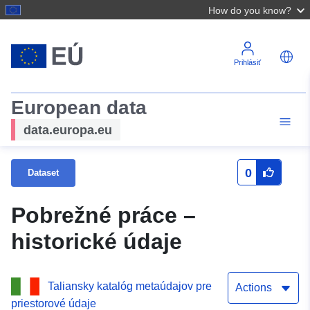
How do you know?
Prihlásiť
European data
data.europa.eu
0
Dataset
Pobrežné práce –
historické údaje
Taliansky katalóg metaúdajov pre
Actions
priestorové údaje