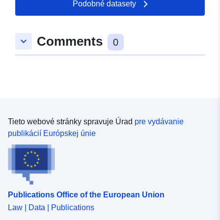
Podobné datasety
Comments
keyboard_arrow_down
0
Tieto webové stránky spravuje Úrad
pre vydávanie
publikácií Európskej únie
Publications Office of the European Union
Law | Data | Publications