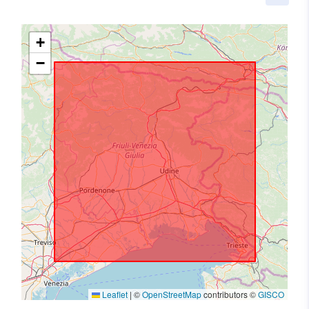
+
−
Leaflet
|
©
OpenStreetMap
contributors ©
GISCO