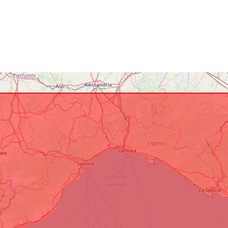
Identifikatore
uriRef: