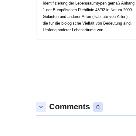
Identifizierung der Lebensraumtypen gemäß Anhang
1 der Europäischen Richtlinie 43/92 in Natura-2000-
Gebieten und anderer Arten (Habitate von Arten),
die für die biologische Vielfalt von Bedeutung sind.
Umfang anderer Lebensräume von
Naturschutzinteresse in Gebieten außerhalb von
Natura-2000-Gebieten. Das Level-Update ist
dynamisch und wird vom regionalen Observatorium
für Biodiversität in Zusammenarbeit mit DIPTERIS
– Universität Genua durchgeführt. Die Skala des
Papiers ist 1:25000, mit Einblicken 1:5000 – Cover:
Gesamtes Regionalgebiet – Herkunft: Standort auf
CTR für Foto-Interpretationen und Feldbefragungen
mit GPS-Punktsteuerung
Comments
keyboard_arrow_down
0