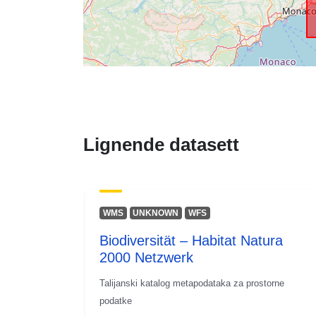
Lignende datasett
WMS
UNKNOWN
WFS
Biodiversität – Habitat Natura
2000 Netzwerk
Talijanski katalog metapodataka za prostorne
podatke