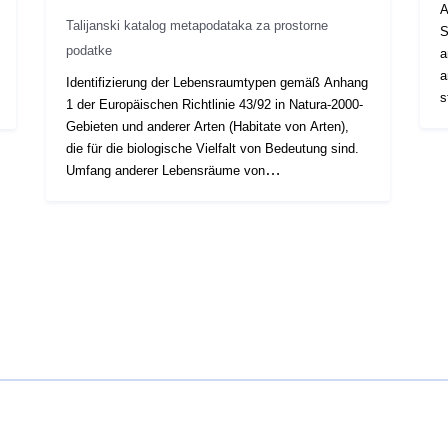
A
Talijanski katalog metapodataka za prostorne
Se
podatke
a
and Aquaculture
Identifizierung der Lebensraumtypen gemäß Anhang
st
1 der Europäischen Richtlinie 43/92 in Natura-2000-
N
Gebieten und anderer Arten (Habitate von Arten),
mea
die für die biologische Vielfalt von Bedeutung sind.
o
Umfang anderer Lebensräume von
s
Naturschutzinteresse in Gebieten außerhalb von
sam
Natura-2000-Gebieten. Das Level-Update ist
s
dynamisch und wird vom regionalen Observatorium
s
für Biodiversität in Zusammenarbeit mit DIPTERIS
– Universität Genua durchgeführt. Die Skala des
Papiers ist 1:25000, mit Einblicken 1:5000 – Cover:
Gesamtes Regionalgebiet – Herkunft: Standort auf
CTR für Foto-Interpretationen und Feldbefragungen
mit GPS-Punktsteuerung