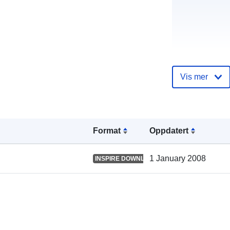
Katalogoppta
Vis mer
Format
Oppdatert
Romslig:
1 January 2008
INSPIRE DOWNLOAD SERVICE