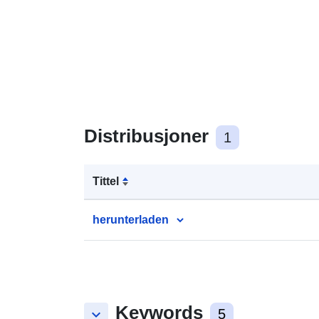
Distribusjoner
1
Tittel
herunterladen
Keywords
keyboard_arrow_down
5