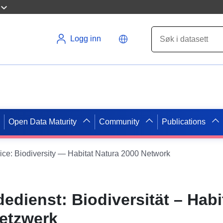
Logg inn
Open Data Maturity
Community
Publications
ice: Biodiversity — Habitat Natura 2000 Network
edienst: Biodiversität – Habi
etzwerk