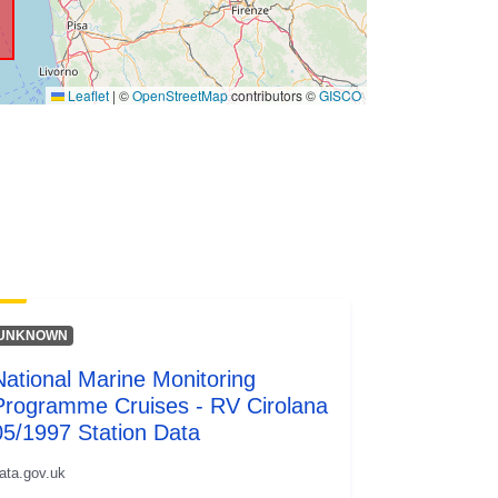
Leaflet
|
©
OpenStreetMap
contributors ©
GISCO
UNKNOWN
National Marine Monitoring
Programme Cruises - RV Cirolana
05/1997 Station Data
ata.gov.uk