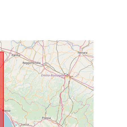
r:
https://geoportal.regione.liguria.it/r_li
guri:D.1179.DS
http://data.europa.eu/88u/dataset/r_li
guri-d-1179-ds