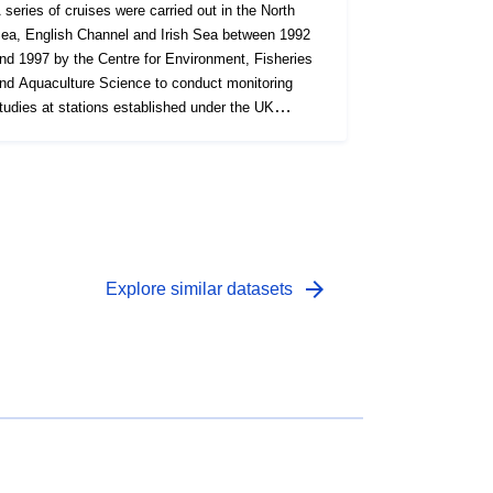
 series of cruises were carried out in the North
a, English Channel and Irish Sea between 1992
nd 1997 by the Centre for Environment, Fisheries
 Science to conduct monitoring
udies at stations established under the UK
ational Monitoring Programme (NMP). Physical
surements were taken as well as the collection
f samples for chemical and biological effects
tudies. This data consists of the station locations
pled in 1997, ancillary data recorded (e.g.
alinity, temperature), and some analysis data of
ediment and water bottle samples.
arrow_forward
Explore similar datasets