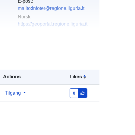
E-post:
mailto:infoter@regione.liguria.it
Norsk:
https://geoportal.regione.liguria.it
k:
Lagt til data.europa.eu:
08 June
2022
Oppdatert på data.europa.eu:
10
March 2026
Actions
Likes
Koordinater:
[ [ 7.4882086,
44.8495799 ], [ 10.0879519,
44.8495799 ], [ 10.0879519,
Tilgang
0
43.5963597 ], [ 7.4882086,
43.5963597 ], [ 7.4882086,
44.8495799 ] ]
Type:
Polygon