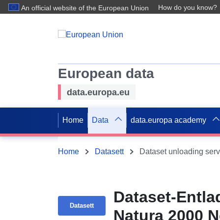
How do you know?
An official website of the European Union
European data
data.europa.eu
Home
Data
data.europa academy
Home
Datasett
Dataset unloading serv
Dataset-Entlad
Datasett
Natura 2000 N