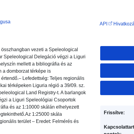
ógusa
API
Hivatkozá
el összhangban vezeti a Speleological
ur Speleological Delegáció végzi a Liguri
yszín mellett a bibliográfia és az
n a domborzat térképe is
rtendő.– Lefedettség: Teljes regionális
ikai térképeken Liguria régió a 39/09. sz.
eleological Land Registry-t. A barlangok
égzi a Liguri Speleológiai Csoportok
áfia és az 1:10000 skálán elhelyezett
Frissítve:
gtekinthető.Az 1:25000 skála
ionális terület – Eredet: Felmérés és
Kapcsolattart