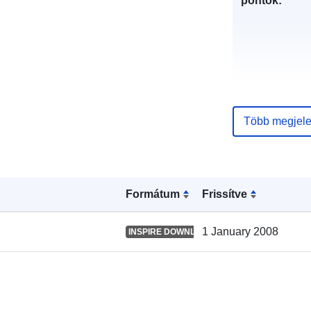
pontok:
Katalógus-
Több megjele
nyilvántartás
Formátum
Frissítve
Térbeli:
1 January 2008
INSPIRE DOWNLOAD SERVICE