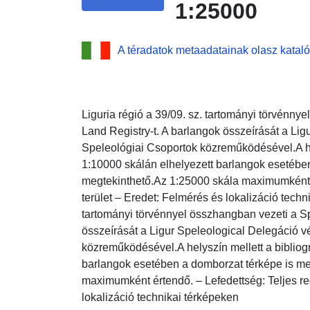
1:25000
A téradatok metaadatainak olasz katal
Liguria régió a 39/09. sz. tartományi törvénny
Land Registry-t. A barlangok összeírását a Lig
Speleológiai Csoportok közreműködésével.A hel
1:10000 skálán elhelyezett barlangok esetébe
megtekinthető.Az 1:25000 skála maximumként é
terület – Eredet: Felmérés és lokalizáció techn
tartományi törvénnyel összhangban vezeti a Sp
összeírását a Ligur Speleological Delegáció v
közreműködésével.A helyszín mellett a bibliogr
barlangok esetében a domborzat térképe is me
maximumként értendő. – Lefedettség: Teljes reg
lokalizáció technikai térképeken