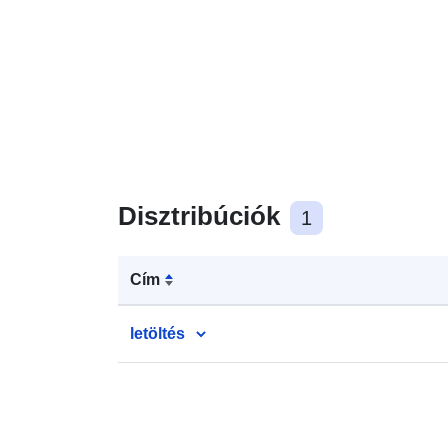
Disztribúciók
1
Cím
letöltés