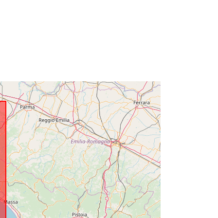
https://geoportal.regione.liguria.it/r_li
guri:D.1311.DS
http://data.europa.eu/88u/dataset/r_li
guri-d-1311-ds