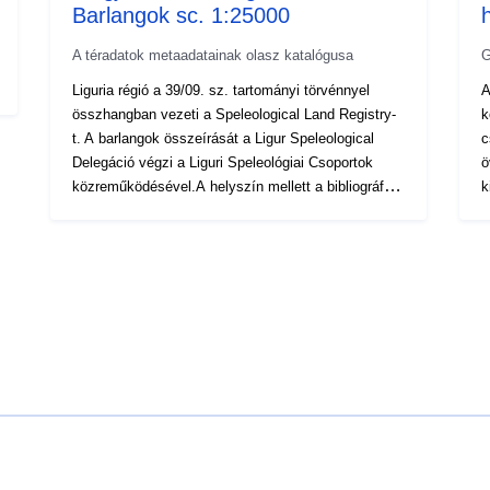
Barlangok sc. 1:25000
A téradatok metaadatainak olasz katalógusa
G
Liguria régió a 39/09. sz. tartományi törvénnyel
A
összhangban vezeti a Speleological Land Registry-
k
t. A barlangok összeírását a Ligur Speleological
c
Delegáció végzi a Liguri Speleológiai Csoportok
ö
közreműködésével.A helyszín mellett a bibliográfia
k
és az 1:10000 skálán elhelyezett barlangok
ö
esetében a domborzat térképe is megtekinthető.Az
v
1:25000 skála maximumként értendő. –
m
Lefedettség: Teljes regionális terület – Eredet:
v
Felmérés és lokalizáció technikai térképeken
K