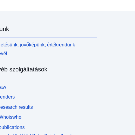
unk
etésünk, jövőképünk, értékrendünk
evél
éb szolgáltatások
law
tenders
esearch results
Whoiswho
ublications