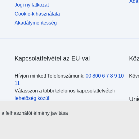
Adat
Jogi nyilatkozat
Cookie-k használata
Akadálymentesség
Kapcsolatfelvétel az EU-val
Köz
Hívjon minket! Telefonszámunk:
00 800 6 7 8 9 10
Köv
11
Válasszon a többi telefonos kapcsolatfelvételi
lehetőség közül!
Uni
Írjon nekünk a kapcsolatfelvételi
űrlap
kitöltésével!
l a felhasználói élmény javítása
Kere
Jöjjön el személyesen az
uniós központok
kör
egyikébe!