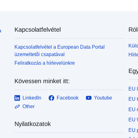
Kapcsolatfelvétel
Ról
a
Küld
Kapcsolatfelvétel a European Data Portal
üzemeltetői csapatával
Hírl
Feliratkozás a hírlevelünkre
Egy
Kövessen minket itt:
EU 
LinkedIn
Facebook
Youtube
EU 
Other
EU r
EU 
Nyilatkozatok
EU p