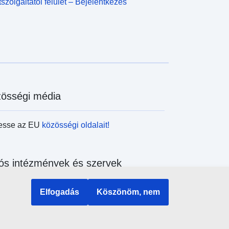
szolgáltatói felület – Bejelentkezés
össégi média
esse az EU
közösségi oldalait!
ós intézmények és szervek
sés az uniós intézmények és szervek
Elfogadás
Köszönöm, nem
ében