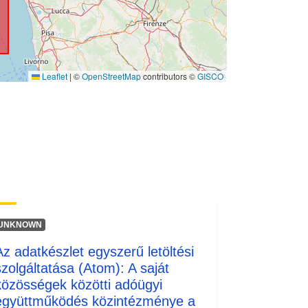
Leaflet
|
©
OpenStreetMap
contributors ©
GISCO
UNKNOWN
Az adatkészlet egyszerű letöltési
szolgáltatása (Atom): A saját
közösségek közötti adóügyi
együttműködés közintézménye a