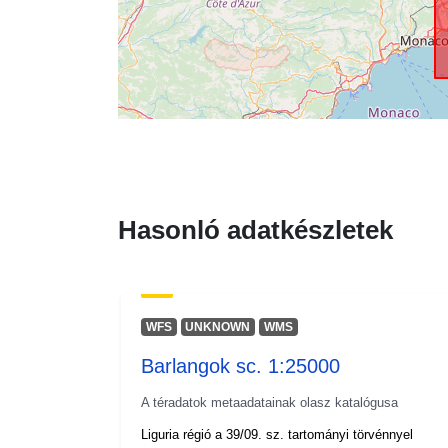
Hasonló adatkészletek
WFS
UNKNOWN
WMS
Barlangok sc. 1:25000
A téradatok metaadatainak olasz katalógusa
Liguria régió a 39/09. sz. tartományi törvénnyel