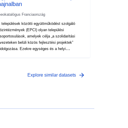
hajnalban
eokatalógus Franciaország
 települések közötti együttműködést szolgáló
özintézmények (EPCI) olyan települési
soportosulások, amelyek célja „a szolidaritási
vezeteken belüli közös fejlesztési projektek”
idolgozása. Ezekre egységes és a helyi
nkormányzatokéhoz hasonló közös szabályok
onatkoznak. Az itt bemutatott információk a
agánadóztatással kapcsolatos EPCI-re
onatkoznak: Városi közösség (CU); Agglomerációs
arrow_forward
Explore similar datasets
özösség (CA); Communes Közösség (CC).