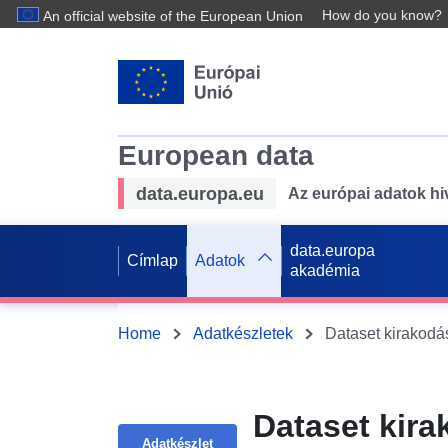
How do you know?
An official website of the European Union
European data
data.europa.eu
Az európai adatok hiv
data.europa
Címlap
Adatok
akadémia
Home
Adatkészletek
Dataset kirakodás
Dataset kira
Adatkészlet