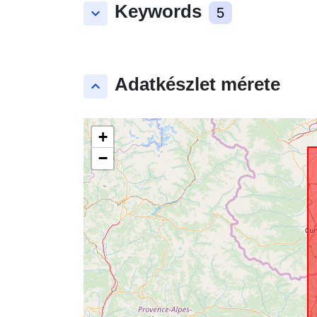
Keywords
keyboard_arrow_down
5
Adatkészlet mérete
keyboard_arrow_up
+
−