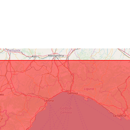
Azonosítók:
uriRef: