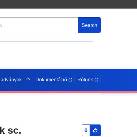
Search
iadványok
Dokumentáció
Rólunk
k sc.
0