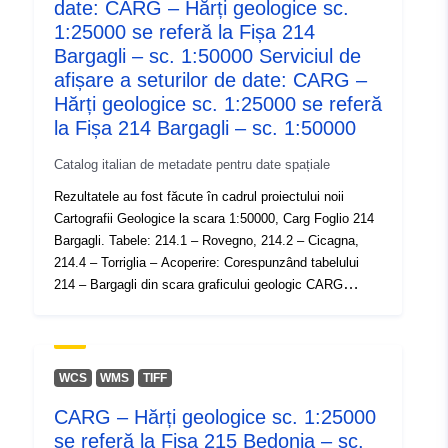
date: CARG – Hărți geologice sc.
1:25000 se referă la Fișa 214
Bargagli – sc. 1:50000 Serviciul de
afișare a seturilor de date: CARG –
Hărți geologice sc. 1:25000 se referă
la Fișa 214 Bargagli – sc. 1:50000
Catalog italian de metadate pentru date spațiale
Rezultatele au fost făcute în cadrul proiectului noii
Cartografii Geologice la scara 1:50000, Carg Foglio 214
Bargagli. Tabele: 214.1 – Rovegno, 214.2 – Cicagna,
214.4 – Torriglia – Acoperire: Corespunzând tabelului
214 – Bargagli din scara graficului geologic CARG
1:50000 – Originea:Scara de detectare geologică
1:10000 Tabele: 214.1 – Rovegno, 214.2 – Cicagna,
214.4 – Torriglia – Acoperire: Corespunzând tabelului
214 – Bargagli din scara graficului geologic CARG
WCS
WMS
TIFF
1:50000 – Originea: Scara de detectare geologică
CARG – Hărți geologice sc. 1:25000
1:10000
se referă la Fișa 215 Bedonia – sc.