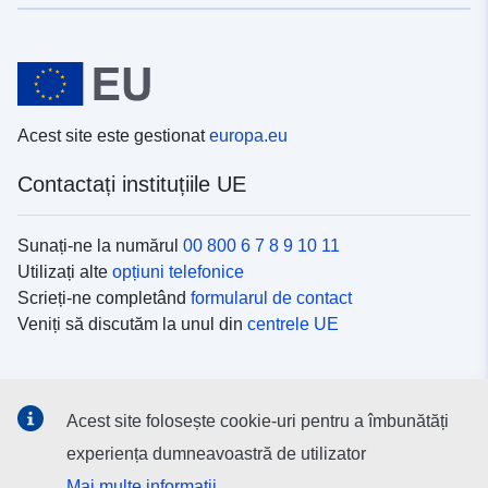
Acest site este gestionat
europa.eu
Contactați instituțiile UE
Sunați-ne la numărul
00 800 6 7 8 9 10 11
Utilizați alte
opțiuni telefonice
Scrieți-ne completând
formularul de contact
Veniți să discutăm la unul din
centrele UE
Platformele de comunicare socială
Acest site folosește cookie-uri pentru a îmbunătăți
Descoperiți canalele UE
pe rețelele sociale
experiența dumneavoastră de utilizator
Mai multe informații