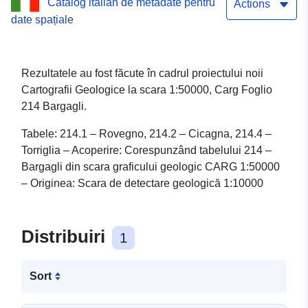
Catalog italian de metadate pentru
Bargagli – sc. 1:50000
Actions
date spațiale
Serviciul de descărcare a
seturilor de date: CARG –
Rezultatele au fost făcute în cadrul proiectului noii
Hărți geologice sc. 1:25000
Cartografii Geologice la scara 1:50000, Carg Foglio
214 Bargagli.
se referă la Fișa 214
Tabele: 214.1 – Rovegno, 214.2 – Cicagna, 214.4 –
Bargagli – sc. 1:50000
Torriglia – Acoperire: Corespunzând tabelului 214 –
Bargagli din scara graficului geologic CARG 1:50000
– Originea: Scara de detectare geologică 1:10000
Distribuiri
1
Sort