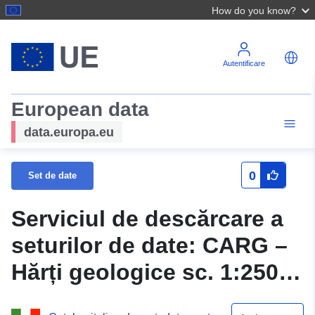
How do you know?
Autentificare
European data
data.europa.eu
0
Set de date
Serviciul de descărcare a
seturilor de date: CARG –
Hărți geologice sc. 1:25000
se referă la Fișa 214