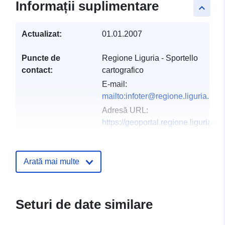
Informații suplimentare
keyboard_arrow_up
Actualizat:
01.01.2007
Puncte de
Regione Liguria - Sportello
contact:
cartografico
E-mail:
mailto:infoter@regione.liguria.it
Adresă URL:
https://geoportal.regione.liguria.it
Registru catalog:
Adăugat la data.europa.eu:
08 Jun
2022
Arată mai multe
Informații actualizate la data a.eur
10 March 2026
Seturi de date similare
Spațial:
Coordonate:
[ [ 8.9484907,
44.6375302 ], [ 9.4263249,