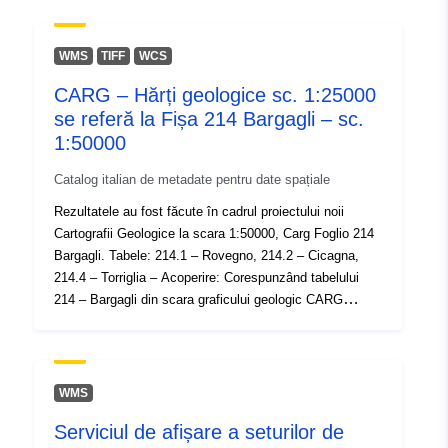
44.6375302 ], [ 9.4263249,
44.3487938 ], [ 8.9484907,
WMS
TIFF
WCS
44.3487938 ], [ 8.9484907,
CARG – Hărți geologice sc. 1:25000
44.6375302 ] ]
se referă la Fișa 214 Bargagli – sc.
Tip:
Polygon
1:50000
Identificatori:
https://geoportal.regione.liguria.it
Catalog italian de metadate pentru date spațiale
Rezultatele au fost făcute în cadrul proiectului noii
uriRef:
http://data.europa.eu/88u/dataset/r_
Cartografii Geologice la scara 1:50000, Carg Foglio 214
d-1439-ds
Bargagli. Tabele: 214.1 – Rovegno, 214.2 – Cicagna,
214.4 – Torriglia – Acoperire: Corespunzând tabelului
214 – Bargagli din scara graficului geologic CARG
1:50000 – Originea: Scara de detectare geologică
1:10000
WMS
Serviciul de afișare a seturilor de