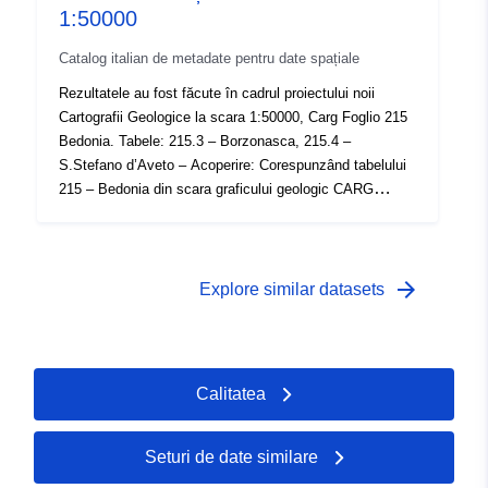
1:50000
Catalog italian de metadate pentru date spațiale
Rezultatele au fost făcute în cadrul proiectului noii
Cartografii Geologice la scara 1:50000, Carg Foglio 215
Bedonia. Tabele: 215.3 – Borzonasca, 215.4 –
S.Stefano d’Aveto – Acoperire: Corespunzând tabelului
215 – Bedonia din scara graficului geologic CARG
1:50000 – Originea: Scara de detectare geologică
1:10000
arrow_forward
Explore similar datasets
Calitatea
Seturi de date similare