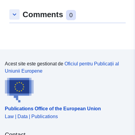
Comments
keyboard_arrow_down
0
Acest site este gestionat de
Oficiul pentru Publicații al
Uniunii Europene
Publications Office of the European Union
Law | Data | Publications
Contact