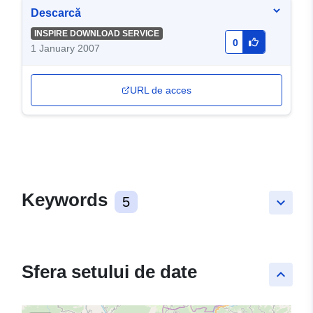
Descarcă
INSPIRE DOWNLOAD SERVICE
0
1 January 2007
URL de acces
Keywords
5
keyboard_arrow_down
Sfera setului de date
keyboard_arrow_up