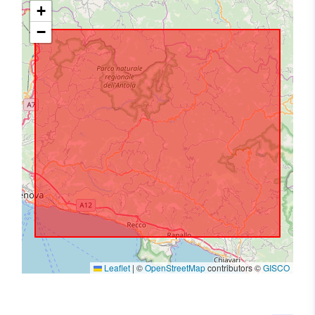
+
−
Leaflet
|
©
OpenStreetMap
contributors ©
GISCO