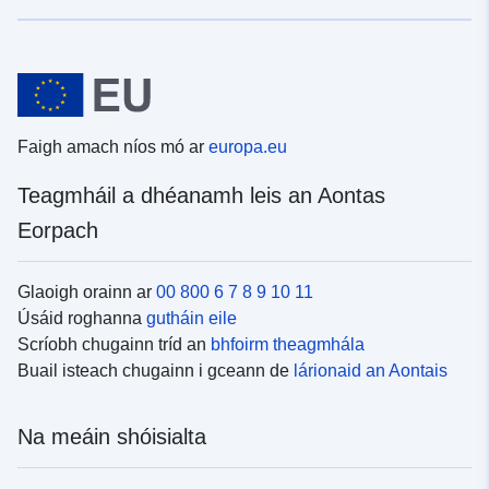
Faigh amach níos mó ar
europa.eu
Teagmháil a dhéanamh leis an Aontas
Eorpach
Glaoigh orainn ar
00 800 6 7 8 9 10 11
Úsáid roghanna
gutháin eile
Scríobh chugainn tríd an
bhfoirm theagmhála
Buail isteach chugainn i gceann de
lárionaid an Aontais
Na meáin shóisialta