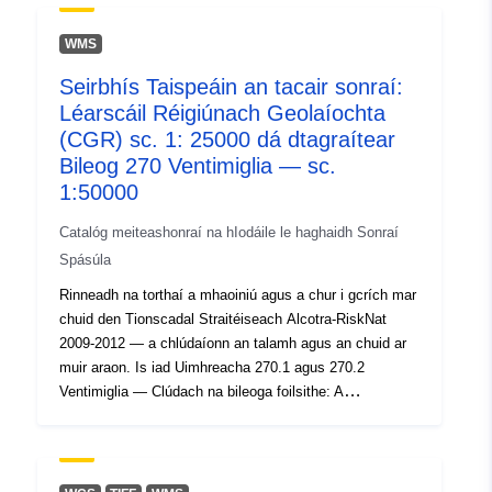
8.0359341, 43.8887957 ], [
8.0359341, 43.5999349 ], [
WMS
7.4889368, 43.5999349 ], [
Seirbhís Taispeáin an tacair sonraí:
7.4889368, 43.8887957 ] ]
Léarscáil Réigiúnach Geolaíochta
Clóscríobh:
Polygon
(CGR) sc. 1: 25000 dá dtagraítear
Bileog 270 Ventimiglia — sc.
Aitheantóirí:
https://geoportal.regione.liguria.it
1:50000
uriRef:
http://data.europa.eu/88u/dataset/r_
Catalóg meiteashonraí na hIodáile le haghaidh Sonraí
d-1495-ds
Spásúla
Rinneadh na torthaí a mhaoiniú agus a chur i gcrích mar
chuid den Tionscadal Straitéiseach Alcotra-RiskNat
2009-2012 — a chlúdaíonn an talamh agus an chuid ar
muir araon. Is iad Uimhreacha 270.1 agus 270.2
Ventimiglia — Clúdach na bileoga foilsithe: A
fhreagraíonn do Bhileog Uimh. 270 Ventimiglia — Origin:
Scála braite geolaíochta 1:10000