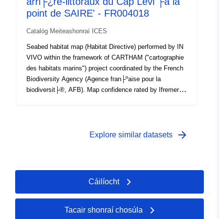
arri├¿re-littoraux du Cap Levi ├á la
point de SAIRE' - FR004018
Catalóg Meiteashonraí ICES
Seabed habitat map (Habitat Directive) performed by IN
VIVO within the framework of CARTHAM ("cartographie
des habitats marins") project coordinated by the French
Biodiversity Agency (Agence fran├ºaise pour la
biodiversit├®, AFB). Map confidence rated by Ifremer :
57%
arrow_forward
Explore similar datasets
Cáilíocht
Tacair shonraí chosúla