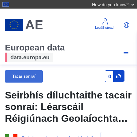
How do you know?
Logáil isteach
European data
data.europa.eu
0
Tacar sonraí
Seirbhís díluchtaithe tacair
sonraí: Léarscáil
Réigiúnach Geolaíochta
(CGR) sc. 1: 25000 dá