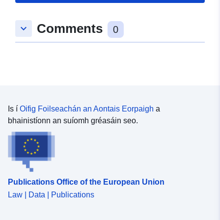
Comments
keyboard_arrow_down
0
Is í
Oifig Foilseachán an Aontais Eorpaigh
a
bhainistíonn an suíomh gréasáin seo.
Publications Office of the European Union
Law | Data | Publications