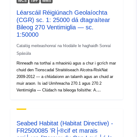
WCS
TIFF
WMS
Léarscáil Réigiúnach Geolaíochta
(CGR) sc. 1: 25000 dá dtagraítear
Bileog 270 Ventimiglia — sc.
1:50000
Catalóg meiteashonraí na hIodáile le haghaidh Sonraí
Spásúla
Rinneadh na torthaí a mhaoiniú agus a chur i gcrích mar
chuid den Tionscadal Straitéiseach Alcotra-RiskNat
2009-2012 — a chlúdaíonn an talamh agus an chuid ar
muir araon. Is iad Uimhreacha 270.1 agus 270.2
Ventimiglia — Clúdach na bileoga foilsithe: A
fhreagraíonn do Bhileog Uimh. 270 Ventimiglia — Origin:
Scála braite geolaíochta 1:10000
Seabed Habitat (Habitat Directive) -
FR2500085 'R├®cif et marais