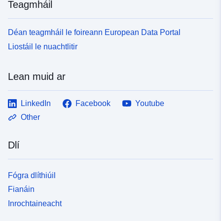
Teagmháil
Déan teagmháil le foireann European Data Portal
Liostáil le nuachtlitir
Lean muid ar
LinkedIn
Facebook
Youtube
Other
Dlí
Fógra dlíthiúil
Fianáin
Inrochtaineacht