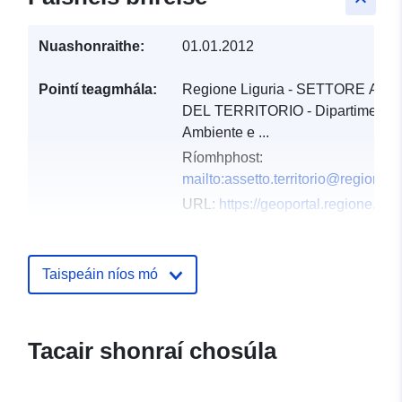
Nuashonraithe:
01.01.2012
Pointí teagmhála:
Regione Liguria - SETTORE AS
DEL TERRITORIO - Dipartimento
Ambiente e ...
Ríomhphost:
mailto:assetto.territorio@regione.lig
URL:
https://geoportal.regione.ligur
Taifead Catalóige:
Curtha le data.europa.eu:
08
June 2022
Taispeáin níos mó
Nuashonraithe ar data.europa.eu:
10 March 2026
Tacair shonraí chosúla
Spásúil:
Comhordanáidí:
[ [
7.4889368, 43.8887957 ], [