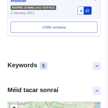
íoslódáil
INSPIRE DOWNLOAD SERVICE
0
1 January 2012
URL rochtana
Keywords
5
keyboard_arrow_down
Méid tacar sonraí
keyboard_arrow_up
+