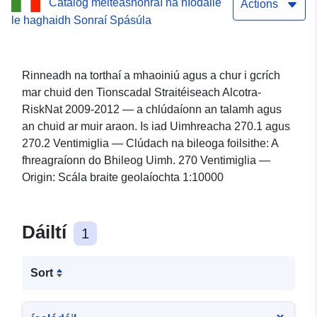
Catalóg meiteashonraí na hIodáile
dtagraítear Bileog 270
Actions
le haghaidh Sonraí Spásúla
Ventimiglia — sc. 1:50000
Rinneadh na torthaí a mhaoiniú agus a chur i gcrích
mar chuid den Tionscadal Straitéiseach Alcotra-
RiskNat 2009-2012 — a chlúdaíonn an talamh agus
an chuid ar muir araon. Is iad Uimhreacha 270.1 agus
270.2 Ventimiglia — Clúdach na bileoga foilsithe: A
fhreagraíonn do Bhileog Uimh. 270 Ventimiglia —
Origin: Scála braite geolaíochta 1:10000
Dáiltí
1
Sort