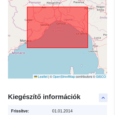
Leaflet
|
©
OpenStreetMap
contributors ©
GISCO
Kiegészítő információk
keyboard_arrow_up
Frissítve:
01.01.2014