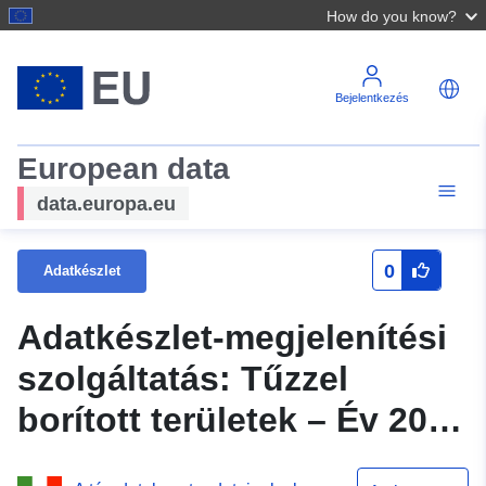
How do you know?
Bejelentkezés
European data
data.europa.eu
0
Adatkészlet
Adatkészlet-megjelenítési
szolgáltatás: Tűzzel
borított területek – Év 2014
sc. 1:10000