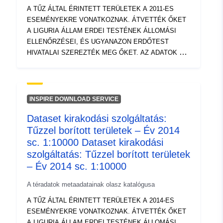
KATASZTERI PAPÍRON
A TŰZ ÁLTAL ÉRINTETT TERÜLETEK A 2011-ES
ESEMÉNYEKRE VONATKOZNAK. ÁTVETTÉK ŐKET
A LIGURIA ÁLLAM ERDEI TESTÉNEK ÁLLOMÁSI
ELLENŐRZÉSEI, ÉS UGYANAZON ERDŐTEST
HIVATALAI SZEREZTÉK MEG ŐKET. AZ ADATOK A
353/2000. SZ. TÖRVÉNY 10. CIKKÉNEK (2)
BEKEZDÉSE ÉRTELMÉBEN NEM ÉRVÉNYESEK. HA
TÖBBET SZERETNE MEGTUDNI, TÁJÉKOZÓDHAT A
TŰZ ÁLTAL LEFEDETT TERÜLETEKRŐL IS –
INSPIRE DOWNLOAD SERVICE
1996/2002 SC. 1:10000 ÉS TŰZ ÁLTAL ÉRINTETT
Dataset kirakodási szolgáltatás:
TERÜLETEK – 2003/2010 SC. 1:10000. AZ OLDAL
Tűzzel borított területek – Év 2014
TARTALMA: AZ EGÉSZ REGIONÁLIS TERÜLETET.
SZÁRMAZÁSI HELY: HEGYVIDÉKI INFORMÁCIÓS
sc. 1:10000 Dataset kirakodási
RENDSZER BESZERZÉSE, GPS FELMÉRÉSEK ÉS
szolgáltatás: Tűzzel borított területek
DIGITALIZÁLÁS MŰSZAKI PAPÍRON ÉS/VAGY
– Év 2014 sc. 1:10000
KATASZTERI PAPÍRON A TŰZ ÁLTAL ÉRINTETT
TERÜLETEK A 2011-ES ESEMÉNYEKRE
A téradatok metaadatainak olasz katalógusa
VONATKOZNAK. ÁTVETTÉK ŐKET A LIGURIA
A TŰZ ÁLTAL ÉRINTETT TERÜLETEK A 2014-ES
ÁLLAM ERDEI TESTÉNEK ÁLLOMÁSI
ESEMÉNYEKRE VONATKOZNAK. ÁTVETTÉK ŐKET
ELLENŐRZÉSEI, ÉS UGYANAZON ERDŐTEST
A LIGURIA ÁLLAM ERDEI TESTÉNEK ÁLLOMÁSI