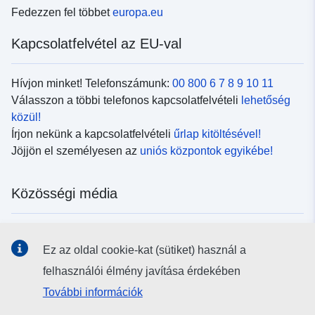
Fedezzen fel többet
europa.eu
Kapcsolatfelvétel az EU-val
Hívjon minket! Telefonszámunk:
00 800 6 7 8 9 10 11
Válasszon a többi telefonos kapcsolatfelvételi
lehetőség
közül!
Írjon nekünk a kapcsolatfelvételi
űrlap kitöltésével!
Jöjjön el személyesen az
uniós központok egyikébe!
Közösségi média
Kövesse az EU
közösségi oldalait!
Ez az oldal cookie-kat (sütiket) használ a
felhasználói élmény javítása érdekében
Uniós intézmények és szervek
További információk