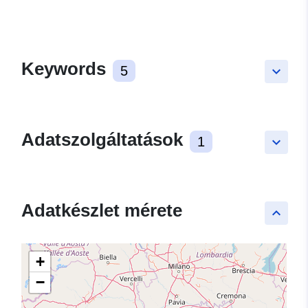
Keywords
5
keyboard_arrow_down
Adatszolgáltatások
1
keyboard_arrow_down
Adatkészlet mérete
keyboard_arrow_up
+
−