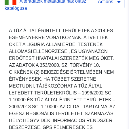
A téradatok metaadatainak olasz
Actions
katalógusa
A TŰZ ÁLTAL ÉRINTETT TERÜLETEK A 2014-ES
ESEMÉNYEKRE VONATKOZNAK. ÁTVETTÉK
ŐKET A LIGURIA ÁLLAM ERDEI TESTÉNEK
ÁLLOMÁSI ELLENŐRZÉSEI, ÉS UGYANAZON
ERDŐTEST HIVATALAI SZEREZTÉK MEG ŐKET.
AZ ADATOK A 353/2000. SZ. TÖRVÉNY 10.
CIKKÉNEK (2) BEKEZDÉSE ÉRTELMÉBEN NEM
ÉRVÉNYESEK. HA TÖBBET SZERETNE
MEGTUDNI, TÁJÉKOZÓDHAT A TŰZ ÁLTAL
LEFEDETT TERÜLETEKRŐL IS – 1996/2002 SC.
1:10000 ÉS TŰZ ÁLTAL ÉRINTETT TERÜLETEK –
2003/2013 SC. 1:10000. AZ OLDAL TARTALMA: AZ
EGÉSZ REGIONÁLIS TERÜLETET. SZÁRMAZÁSI
HELY: HEGYVIDÉKI INFORMÁCIÓS RENDSZER
BESZERZÉSE, GPS FELMÉRÉSEK ÉS