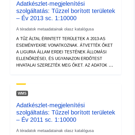
Adatkészlet-megjelenítési
44.8495799 ] ]
szolgáltatás: Tűzzel borított területek
Típus:
Polygon
– Év 2013 sc. 1:10000
Azonosítók:
https://geoportal.regione.liguria.it
A téradatok metaadatainak olasz katalógusa
A TŰZ ÁLTAL ÉRINTETT TERÜLETEK A 2013-AS
uriRef:
http://data.europa.eu/88u/dataset/r_
ESEMÉNYEKRE VONATKOZNAK. ÁTVETTÉK ŐKET
d-1853-vs
A LIGURIA ÁLLAM ERDEI TESTÉNEK ÁLLOMÁSI
ELLENŐRZÉSEI, ÉS UGYANAZON ERDŐTEST
HIVATALAI SZEREZTÉK MEG ŐKET. AZ ADATOK A
353/2000. SZ. TÖRVÉNY 10. CIKKÉNEK (2)
BEKEZDÉSE ÉRTELMÉBEN NEM ÉRVÉNYESEK. HA
TÖBBET SZERETNE MEGTUDNI, TÁJÉKOZÓDHAT A
TŰZ ÁLTAL LEFEDETT TERÜLETEKRŐL IS –
WMS
1996/2002 SC. 1:10000 ÉS TŰZ ÁLTAL ÉRINTETT
Adatkészlet-megjelenítési
TERÜLETEK – 2003/2012 SC. 1:10000. AZ OLDAL
szolgáltatás: Tűzzel borított területek
TARTALMA: AZ EGÉSZ REGIONÁLIS TERÜLETET.
SZÁRMAZÁSI HELY: HEGYVIDÉKI INFORMÁCIÓS
– Év 2011 sc. 1:10000
RENDSZER BESZERZÉSE, GPS FELMÉRÉSEK ÉS
A téradatok metaadatainak olasz katalógusa
DIGITALIZÁLÁS MŰSZAKI PAPÍRON ÉS/VAGY