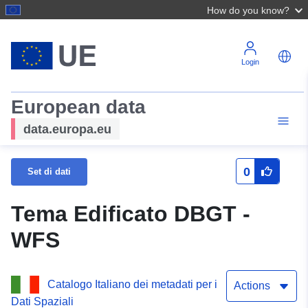
How do you know?
Login
European data
data.europa.eu
0
Set di dati
Tema Edificato DBGT -
WFS
Catalogo Italiano dei metadati per i
Actions
Dati Spaziali