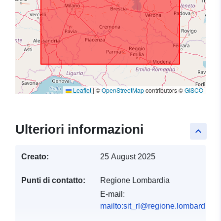
Leaflet
|
©
OpenStreetMap
contributors ©
GISCO
Ulteriori informazioni
keyboard_arrow_up
Creato:
25 August 2025
Punti di contatto:
Regione Lombardia
E-mail:
mailto:sit_rl@regione.lombardia.it