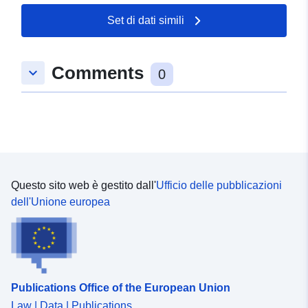
https://digitale.cbnhdf.fr/aide/Digitale2_WMS-
WFS_AjoutQGIS.pdf Comment télécharger les données
Set di dati simili
? Voir :
https://digitale.cbnhdf.fr/aide/Digitale2_CarteThématique
_Téléchargement.pdf Territoires : Département de l'Oise.
Comments
keyboard_arrow_down
0
Questo sito web è gestito dall'
Ufficio delle pubblicazioni
dell'Unione europea
Publications Office of the European Union
Law | Data | Publications