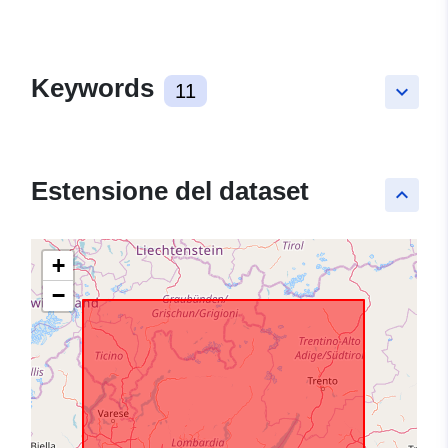
Keywords
11
keyboard_arrow_down
Estensione del dataset
keyboard_arrow_up
+
−