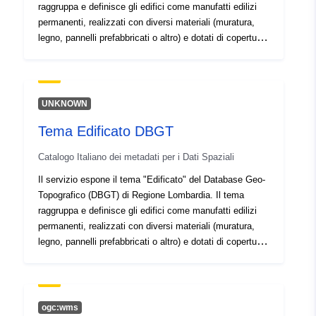
raggruppa e definisce gli edifici come manufatti edilizi
uriRef:
http://data.europa.eu/88u/dataset/
permanenti, realizzati con diversi materiali (muratura,
101cfb8f-0655-479d-b1bb-04e10
legno, pannelli prefabbricati o altro) e dotati di copertura.
Tali manufatti sono caratterizzati da attributi volumetrici
e architettonici specifici e sono destinati
prevalentemente ad uso residenziale, produttivo,
ricreativo o sportivo.Le classi individuate sono:;Unità
UNKNOWN
Volumetrica;;Edificio;;Cassone edilizio (*);;Elemento di
Tema Edificato DBGT
copertura;;Particolare architettonico;;Edificio
minore;;Particella catastale (*).Ogni edificio è descritto
Catalogo Italiano dei metadati per i Dati Spaziali
dalle proprie unità volumetriche ed è caratterizzato
da:;Particolari architettonici: balconi, vani tecnici, bow
Il servizio espone il tema "Edificato" del Database Geo-
window, ecc.;Elementi di copertura: tetto, cupola,
Topografico (DBGT) di Regione Lombardia. Il tema
terrazzo, ecc., costituiti da componenti che descrivono il
raggruppa e definisce gli edifici come manufatti edilizi
contorno delle singole parti (falde, colmo, gronde, ecc.).
permanenti, realizzati con diversi materiali (muratura,
(*) Le classi “Cassone edilizio” e “Particella catastale”
legno, pannelli prefabbricati o altro) e dotati di copertura.
sono presenti ma, al momento, non contengono dati.
Tali manufatti sono caratterizzati da attributi volumetrici
e architettonici specifici e sono destinati
prevalentemente ad uso residenziale, produttivo,
ricreativo o sportivo.Le classi individuate sono:;Unità
ogc:wms