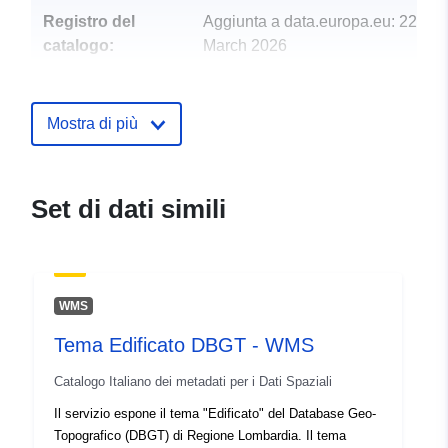
Registro del
Aggiunta a data.europa.eu:
22
catalogo:
March 2026
Aggiornato su data.europa.eu:
27 April 2026
Mostra di più
Spaziale:
Coordinate:
[ [ 8.4937743,
46.7388134 ], [ 11.5809325,
46.7388134 ], [ 11.5809325,
Set di dati simili
44.6074658 ], [ 8.4937743,
44.6074658 ], [ 8.4937743,
46.7388134 ] ]
Tipo:
Polygon
WMS
Tema Edificato DBGT - WMS
Risorsa spaziale:
Catalogo Italiano dei metadati per i Dati Spaziali
Identificatori:
r_lombar:101cfb8f-0655-
Il servizio espone il tema "Edificato" del Database Geo-
479d-b1bb-04e1020c6be5
Topografico (DBGT) di Regione Lombardia. Il tema